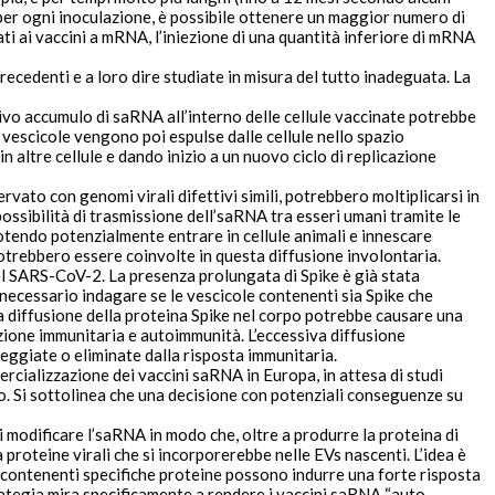
i per ogni inoculazione, è possibile ottenere un maggior numero di
ti ai vaccini a mRNA, l’iniezione di una quantità inferiore di mRNA
recedenti
e a loro dire
studiate in misura del tutto inadeguata
. La
sivo accumulo di saRNA all’interno delle cellule vaccinate potrebbe
 vescicole vengono poi espulse dalle cellule nello spazio
 altre cellule e dando inizio a un nuovo ciclo di replicazione
ato con genomi virali difettivi simili, potrebbero moltiplicarsi in
possibilità di trasmissione
dell’saRNA tra esseri umani tramite le
, potendo potenzialmente entrare in cellule animali e innescare
otrebbero essere coinvolte in questa diffusione involontaria.
el SARS-CoV-2. La presenza prolungata di Spike è già stata
 necessario indagare se le vescicole contenenti sia Spike che
saRNA possano facilitare l’ingresso in cellule che esprimono il recettore ACE2 e quali potrebbero essere le conseguenze. In generale, la diffusione della proteina Spike nel corpo potrebbe causare una
zione immunitaria e autoimmunità
. L’eccessiva diffusione
eggiate o eliminate dalla risposta immunitaria.
rcializzazione dei vaccini saRNA in Europa, in attesa di studi
o. Si sottolinea che una decisione con potenziali conseguenze su
i modificare l’saRNA in modo che, oltre a produrre la proteina di
a proteine virali che si incorporerebbe nelle EVs nascenti. L’idea è
Vs contenenti specifiche proteine possono indurre una forte risposta
rategia mira specificamente a rendere i vaccini saRNA “auto-