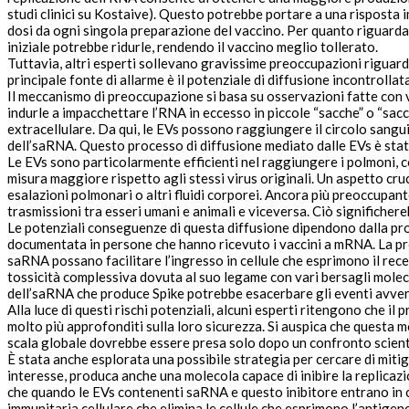
studi clinici su Kostaive). Questo potrebbe portare a una risposta i
dosi da ogni singola preparazione del vaccino. Per quanto riguarda l
iniziale potrebbe ridurle, rendendo il vaccino
meglio tollerato
.
Tuttavia, altri esperti sollevano
gravissime preoccupazioni
riguardo
principale fonte di allarme è il
potenziale di diffusione incontrollat
Il meccanismo di preoccupazione si basa su osservazioni fatte con v
indurle a
impacchettare l’RNA in eccesso in piccole “sacche” o “sacch
extracellulare. Da qui, le EVs possono raggiungere il circolo sangui
dell’saRNA. Questo processo di diffusione mediato dalle EVs è stat
Le EVs sono particolarmente efficienti nel raggiungere i polmoni, c
misura maggiore rispetto agli stessi virus originali. Un aspetto cr
esalazioni polmonari o altri fluidi corporei. Ancora più preoccupa
trasmissioni tra esseri umani e animali e viceversa
. Ciò significher
Le potenziali conseguenze di questa diffusione dipendono dalla pro
documentata in persone che hanno ricevuto i vaccini a mRNA. La prot
tossicità complessiva
dovuta al suo legame con vari bersagli molec
dell’saRNA che produce Spike potrebbe
esacerbare gli eventi avver
Alla luce di questi rischi potenziali, alcuni esperti ritengono che il
p
molto più approfonditi sulla loro sicurezza. Si auspica che questa
scala globale dovrebbe essere presa solo dopo un confronto scient
È stata anche esplorata una possibile strategia per cercare di mitig
interesse, produca anche una molecola capace di
inibire la replica
che quando le EVs contenenti saRNA e questo inibitore entrano in cel
immunitaria cellulare che elimina le cellule che esprimono l’antige