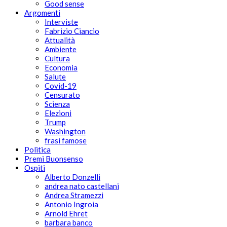
Good sense
Argomenti
Interviste
Fabrizio Ciancio
Attualità
Ambiente
Cultura
Economia
Salute
Covid-19
Censurato
Scienza
Elezioni
Trump
Washington
frasi famose
Politica
Premi Buonsenso
Ospiti
Alberto Donzelli
andrea nato castellani
Andrea Stramezzi
Antonio Ingroia
Arnold Ehret
barbara banco