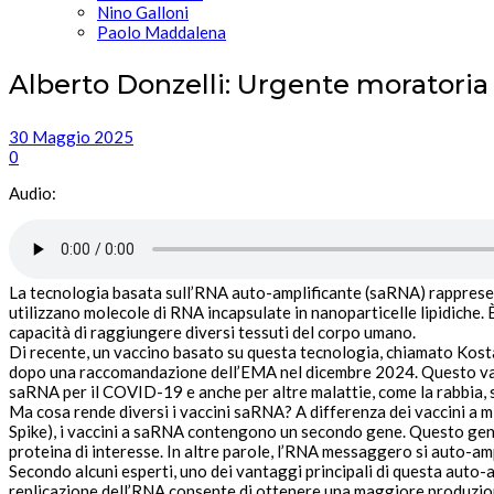
Nino Galloni
Paolo Maddalena
Alberto Donzelli: Urgente moratoria 
30 Maggio 2025
0
Audio:
La tecnologia basata sull’RNA auto-amplificante (saRNA) rappresen
utilizzano molecole di RNA incapsulate in
nanoparticelle lipidiche
.
capacità di raggiungere diversi tessuti del corpo umano.
Di recente, un vaccino basato su questa tecnologia, chiamato
Kost
dopo una raccomandazione dell’EMA nel dicembre 2024. Questo vaccino 
saRNA per il COVID-19 e anche per altre malattie, come la rabbia, s
Ma cosa rende diversi i vaccini saRNA? A differenza dei vaccini a m
Spike), i vaccini a saRNA contengono un
secondo gene
. Questo gen
proteina di interesse
. In altre parole, l’RNA messaggero si
auto-amp
Secondo alcuni esperti, uno dei
vantaggi principali
di questa auto-am
replicazione dell’RNA consente di ottenere una
maggiore produzion