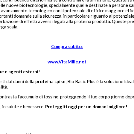
a delle nuove biotecnologie, specialmente quelle destinate a persone s
avanzamento tecnologico con il potenziale di offrire maggiore effica
rtanti domande sulla sicurezza, in particolare riguardo al potenziale
sacerbazione di effetti avversi legati alla proteina prodotta. Queste
rga scala.
Compra subito:
www.VitaMille.net
ine e agenti esterni!
rti dai danni della
proteina spike
, Bio Basic Plus è la soluzione id
lità.
 contrasta l’accumulo di tossine, proteggendo il tuo corpo giorno dop
, in salute e benessere.
Proteggiti oggi per un domani migliore!