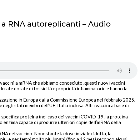
” a RNA autoreplicanti – Audio
 vaccini a mRNA che abbiamo conosciuto, questi nuovi vaccini
derate dotate di tossicità e proprietà infiammatorie e hanno la
lizzazione in Europa dalla Commissione Europea nel febbraio 2025,
gli stati membri dell’UE, Italia inclusa. Altri vaccini a base di
 specifica proteina (nel caso dei vaccini COVID-19, la proteina
olo enzima capace di produrre
ulteriori copie dell’mRNA della
mRNA
nel vaccino. Nonostante la dose iniziale ridotta, la
più, e per
tempi molto più lunghi
(fino a 12 mesi secondo alcuni