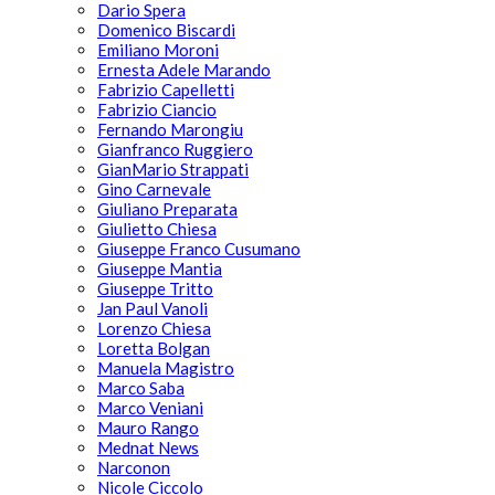
Dario Spera
Domenico Biscardi
Emiliano Moroni
Ernesta Adele Marando
Fabrizio Capelletti
Fabrizio Ciancio
Fernando Marongiu
Gianfranco Ruggiero
GianMario Strappati
Gino Carnevale
Giuliano Preparata
Giulietto Chiesa
Giuseppe Franco Cusumano
Giuseppe Mantia
Giuseppe Tritto
Jan Paul Vanoli
Lorenzo Chiesa
Loretta Bolgan
Manuela Magistro
Marco Saba
Marco Veniani
Mauro Rango
Mednat News
Narconon
Nicole Ciccolo