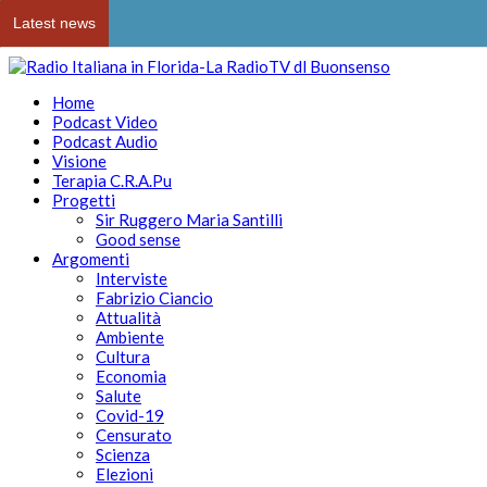
Latest news
Home
Podcast Video
Podcast Audio
Visione
Terapia C.R.A.Pu
Progetti
Sir Ruggero Maria Santilli
Good sense
Argomenti
Interviste
Fabrizio Ciancio
Attualità
Ambiente
Cultura
Economia
Salute
Covid-19
Censurato
Scienza
Elezioni