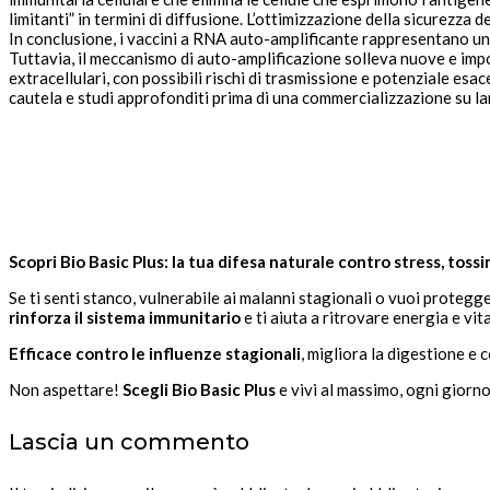
limitanti” in termini di diffusione. L’ottimizzazione della sicurezz
In conclusione, i vaccini a RNA auto-amplificante rappresentano un 
Tuttavia, il meccanismo di auto-amplificazione solleva nuove e impo
extracellulari, con possibili rischi di trasmissione e potenziale e
cautela e studi approfonditi prima di una commercializzazione su la
Scopri Bio Basic Plus: la tua difesa naturale contro stress, toss
Se ti senti stanco, vulnerabile ai malanni stagionali o vuoi protegge
rinforza il sistema immunitario
e ti aiuta a ritrovare energia e vita
Efficace contro le influenze stagionali
, migliora la digestione e
Non aspettare!
Scegli Bio Basic Plus
e vivi al massimo, ogni giorno
Lascia un commento