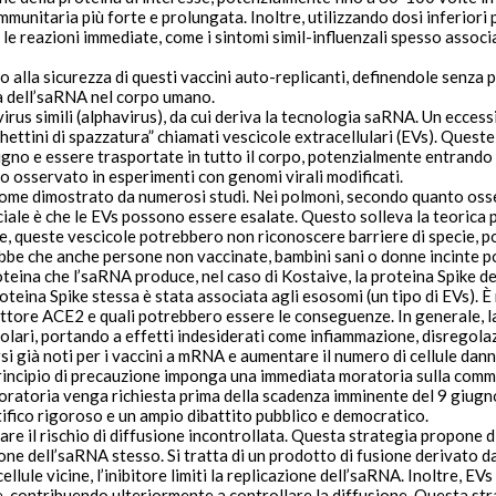
mmunitaria più forte e prolungata. Inoltre, utilizzando dosi inferior
e reazioni immediate, come i sintomi simil-influenzali spesso associa
 alla sicurezza di questi vaccini auto-replicanti, definendole
senza p
a
dell’saRNA nel corpo umano.
irus simili (alphavirus), da cui deriva la tecnologia saRNA. Un ecces
ettini di spazzatura” chiamati vescicole extracellulari (EVs)
. Queste
gno e essere trasportate in tutto il corpo, potenzialmente entrando in
o osservato in esperimenti con genomi virali modificati.
ome dimostrato da numerosi studi. Nei polmoni, secondo quanto osserv
uciale è che le EVs possono essere
esalate
. Questo solleva la
teorica 
nte, queste vescicole potrebbero
non riconoscere barriere di specie
ebbe che anche persone non vaccinate, bambini sani o donne incinte p
teina che l’saRNA produce, nel caso di Kostaive, la proteina Spike d
eina Spike stessa è stata associata agli esosomi (un tipo di EVs). È
olari, portando a effetti indesiderati come
infiammazione, disregola
si
già noti per i vaccini a mRNA e aumentare il numero di cellule dann
rincipio di precauzione
imponga una
immediata moratoria
sulla comme
 moratoria venga richiesta prima della scadenza imminente del 9 giugn
ifico rigoroso e un ampio dibattito pubblico e democratico.
are il rischio di diffusione incontrollata. Questa strategia propone d
zione dell’saRNA stesso
. Si tratta di un prodotto di fusione derivato d
lule vicine, l’inibitore limiti la replicazione dell’saRNA. Inoltre, E
ne, contribuendo ulteriormente a controllare la diffusione. Questa st