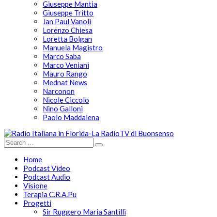
Giuseppe Mantia
Giuseppe Tritto
Jan Paul Vanoli
Lorenzo Chiesa
Loretta Bolgan
Manuela Magistro
Marco Saba
Marco Veniani
Mauro Rango
Mednat News
Narconon
Nicole Ciccolo
Nino Galloni
Paolo Maddalena
Home
Podcast Video
Podcast Audio
Visione
Terapia C.R.A.Pu
Progetti
Sir Ruggero Maria Santilli