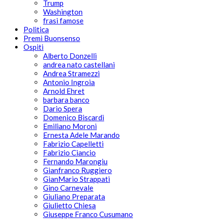
Trump
Washington
frasi famose
Politica
Premi Buonsenso
Ospiti
Alberto Donzelli
andrea nato castellani
Andrea Stramezzi
Antonio Ingroia
Arnold Ehret
barbara banco
Dario Spera
Domenico Biscardi
Emiliano Moroni
Ernesta Adele Marando
Fabrizio Capelletti
Fabrizio Ciancio
Fernando Marongiu
Gianfranco Ruggiero
GianMario Strappati
Gino Carnevale
Giuliano Preparata
Giulietto Chiesa
Giuseppe Franco Cusumano