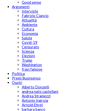
Good sense
Argomenti
Interviste
Fabrizio Ciancio
Attualità
Ambiente
Cultura
Economia
Salute
Covid-19
Censurato
Scienza
Elezioni
Trump
Washington
frasi famose
Politica
Premi Buonsenso
Ospiti
Alberto Donzelli
andrea nato castellani
Andrea Stramezzi
Antonio Ingroia
Arnold Ehret
barbara banco