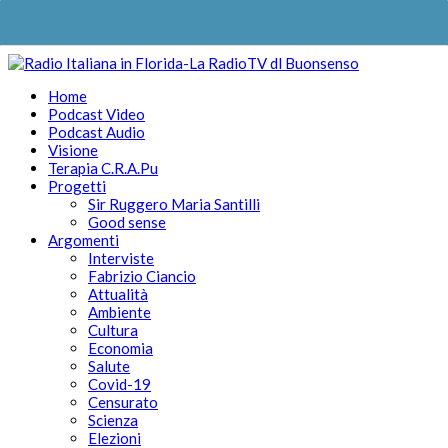
Home
Podcast Video
Podcast Audio
Visione
Terapia C.R.A.Pu
Progetti
Sir Ruggero Maria Santilli
Good sense
Argomenti
Interviste
Fabrizio Ciancio
Attualità
Ambiente
Cultura
Economia
Salute
Covid-19
Censurato
Scienza
Elezioni