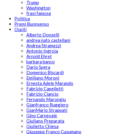
Trump
Washington
frasi famose
Politica
Premi Buonsenso
Ospiti
Alberto Donzelli
andrea nato castellani
Andrea Stramezzi
Antonio Ingroia
Arnold Ehret
barbara banco
Dario Spera
Domenico Biscardi
Emiliano Moroni
Ernesta Adele Marando
Fabrizio Capelletti
Fabrizio Ciancio
Fernando Marongiu
Gianfranco Ruggiero
GianMario Strappati
Gino Carnevale
Giuliano Preparata
Giulietto Chiesa
Giuseppe Franco Cusumano