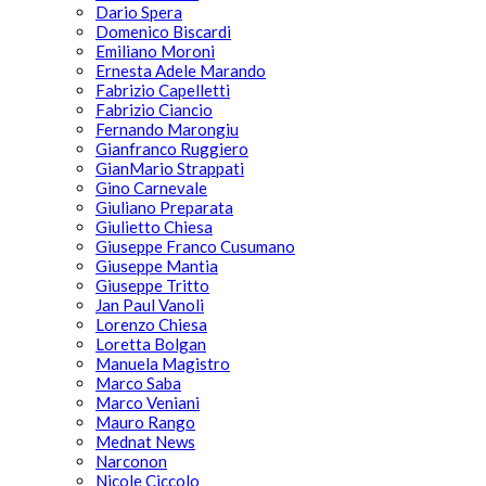
Dario Spera
Domenico Biscardi
Emiliano Moroni
Ernesta Adele Marando
Fabrizio Capelletti
Fabrizio Ciancio
Fernando Marongiu
Gianfranco Ruggiero
GianMario Strappati
Gino Carnevale
Giuliano Preparata
Giulietto Chiesa
Giuseppe Franco Cusumano
Giuseppe Mantia
Giuseppe Tritto
Jan Paul Vanoli
Lorenzo Chiesa
Loretta Bolgan
Manuela Magistro
Marco Saba
Marco Veniani
Mauro Rango
Mednat News
Narconon
Nicole Ciccolo