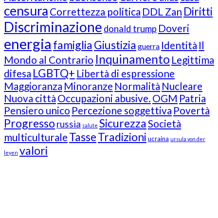
censura
Diritti
Correttezza politica
DDL Zan
Discriminazione
Doveri
donald trump
energia
famiglia
Giustizia
Identità
Il
guerra
Inquinamento
Mondo al Contrario
Legittima
LGBTQ+
difesa
Libertà di espressione
Maggioranza
Minoranze
Normalità
Nucleare
Nuova città
Occupazioni abusive.
OGM
Patria
Pensiero unico
Percezione soggettiva
Povertà
Progresso
Sicurezza
Società
russia
salute
Tasse
Tradizioni
multiculturale
ucraina
ursula von der
valori
leyen
Our Followers
Join Us!
News from “Amici del Buonsenso”