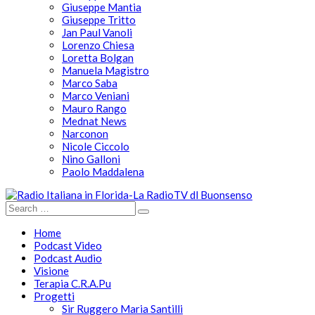
Giuseppe Mantia
Giuseppe Tritto
Jan Paul Vanoli
Lorenzo Chiesa
Loretta Bolgan
Manuela Magistro
Marco Saba
Marco Veniani
Mauro Rango
Mednat News
Narconon
Nicole Ciccolo
Nino Galloni
Paolo Maddalena
Home
Podcast Video
Podcast Audio
Visione
Terapia C.R.A.Pu
Progetti
Sir Ruggero Maria Santilli