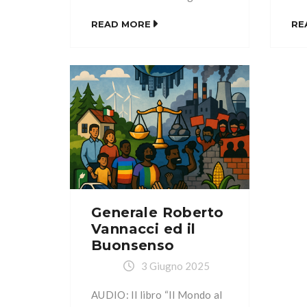
capitoli: Capitolo I: Il
cap
READ MORE
RE
Buonsenso Capitolo II:
Buo
L’ambientalismo Capitolo III:
L’a
L’energia Capitolo IV: La
L’e
società multiculturale e
soc
multietnica Capitolo V: La
mul
sicurezza e la legittima
sic
difesa Capitolo VI: La casa
dif
Capitolo VII: La famiglia
Cap
Capitolo VIII: La Patria
Cap
Capitolo IX: Il pianeta […]
Cap
Generale Roberto
Vannacci ed il
Buonsenso
3 Giugno 2025
AUDIO: Il libro “Il Mondo al