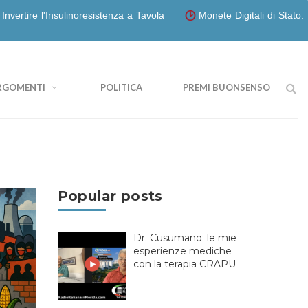
sulinoresistenza a Tavola
Monete Digitali di Stato: le polpette 
RGOMENTI
POLITICA
PREMI BUONSENSO
Popular posts
Dr. Cusumano: le mie
esperienze mediche
con la terapia CRAPU