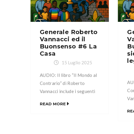
difesa Capitolo VI: La casa
dif
Capitolo VII: La famiglia
Cap
Capitolo VIII: La Patria
Cap
Capitolo IX: Il pianeta […]
Cap
Generale Roberto
G
Vannacci ed il
Va
Buonsenso #6 La
B
Casa
si
le
15 Luglio 2025
AUDIO: Il libro “Il Mondo al
AUD
Contrario” di Roberto
Con
Vannacci include i seguenti
Van
capitoli: Capitolo I: Il
READ MORE
cap
Buonsenso Capitolo II:
RE
Buo
L’ambientalismo Capitolo III:
L’a
L’energia Capitolo IV: La
L’e
società multiculturale e