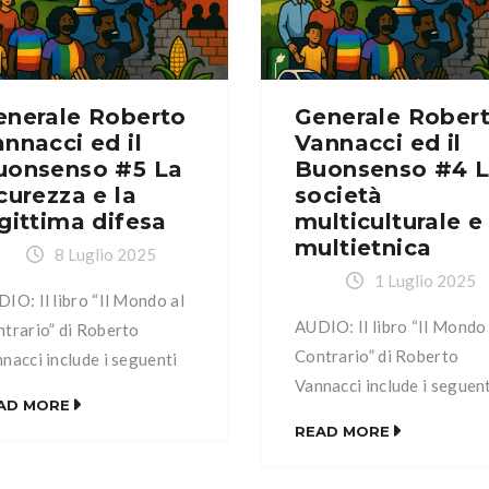
esa Capitolo VI: La casa
difesa Capitolo VI: La cas
itolo VII: La famiglia
Capitolo VII: La famiglia
itolo VIII: La Patria
Capitolo VIII: La Patria
itolo IX: Il pianeta […]
Capitolo IX: Il pianeta […]
enerale Roberto
Generale Rober
nnacci ed il
Vannacci ed il
uonsenso #5 La
Buonsenso #4 
curezza e la
società
gittima difesa
multiculturale e
multietnica
8 Luglio 2025
1 Luglio 2025
IO: Il libro “Il Mondo al
AUDIO: Il libro “Il Mondo 
trario” di Roberto
Contrario” di Roberto
nacci include i seguenti
Vannacci include i seguen
itoli: Capitolo I: Il
AD MORE
capitoli: Capitolo I: Il
nsenso Capitolo II:
READ MORE
Buonsenso Capitolo II:
mbientalismo Capitolo III:
L’ambientalismo Capitolo I
nergia Capitolo IV: La