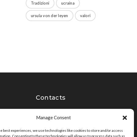
Tradizioni
ucraina
ursula von der leyen
valori
Contacts
Manage Consent
info [at] italianradioinflorida.com”
he best experiences, we use technologies like cookies to store and/or access
mation. Consenting to these technologies will allow us to process data such as