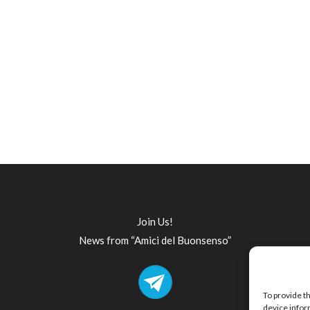
Join Us!
News from “Amici del Buonsenso”
To provide t
device infor