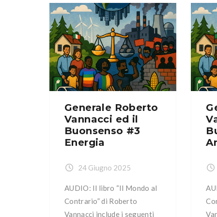
soc
multietnica Capitolo V: La
mul
sicurezza e la legittima
sic
difesa Capitolo VI: La casa
dif
Capitolo VII: La famiglia
Cap
Capitolo VIII: La Patria
Cap
Capitolo IX: Il pianeta […]
Cap
Generale Roberto
G
Vannacci ed il
Va
Buonsenso #3
B
Energia
A
24 Giugno 2025
AUDIO: Il libro “Il Mondo al
AUD
Contrario” di Roberto
Con
Vannacci include i seguenti
Van