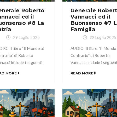
enerale Roberto
Generale Rober
nnacci ed il
Vannacci ed il
uonsenso #8 La
Buonsenso #7 
tria
Famiglia
29 Luglio 2025
22 Luglio 2025
IO: Il libro “Il Mondo al
AUDIO: Il libro “Il Mondo 
trario” di Roberto
Contrario” di Roberto
nacci include i seguenti
Vannacci include i seguen
itoli: Capitolo I: Il
capitoli: Capitolo I: Il
AD MORE
READ MORE
nsenso Capitolo II:
Buonsenso Capitolo II:
mbientalismo Capitolo III:
L’ambientalismo Capitolo I
nergia Capitolo IV: La
L’energia Capitolo IV: La
ietà multiculturale e
società multiculturale e
tietnica Capitolo V: La
multietnica Capitolo V: La
urezza e la legittima
sicurezza e la legittima