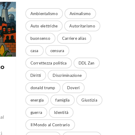
Ambientalismo
Animalismo
Auto elettriche
Autoritarismo
a
buonsenso
Carriere alias
casa
censura
Correttezza politica
DDL Zan
to
Diritti
Discriminazione
donald trump
Doveri
energia
famiglia
Giustizia
guerra
Identità
al
Il Mondo al Contrario
ti