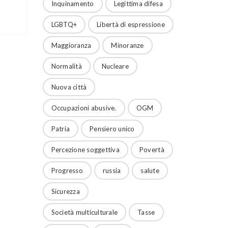
Inquinamento
Legittima difesa
LGBTQ+
Libertà di espressione
II:
Maggioranza
Minoranze
Normalità
Nucleare
Nuova città
a
Occupazioni abusive.
OGM
Patria
Pensiero unico
Percezione soggettiva
Povertà
Progresso
russia
salute
Sicurezza
Società multiculturale
Tasse