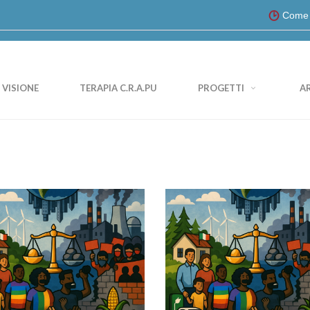
Come Invertire l'In
VISIONE
TERAPIA C.R.A.PU
PROGETTI
A