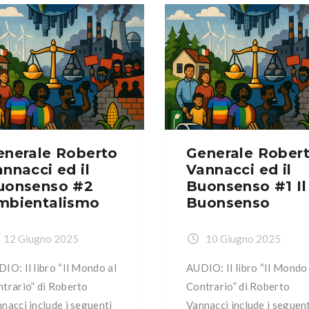
L’energia Capitolo IV: La
ietà multiculturale e
società multiculturale e
tietnica Capitolo V: La
multietnica Capitolo V: La
urezza e la legittima
sicurezza e la legittima
esa Capitolo VI: La casa
difesa Capitolo VI: La cas
itolo VII: La famiglia
Capitolo VII: La famiglia
itolo VIII: La Patria
Capitolo VIII: La Patria
itolo IX: Il pianeta […]
Capitolo IX: Il pianeta […]
enerale Roberto
Generale Rober
nnacci ed il
Vannacci ed il
uonsenso #2
Buonsenso #1 Il
mbientalismo
Buonsenso
12 Giugno 2025
10 Giugno 2025
IO: Il libro “Il Mondo al
AUDIO: Il libro “Il Mondo 
trario” di Roberto
Contrario” di Roberto
nacci include i seguenti
Vannacci include i seguen