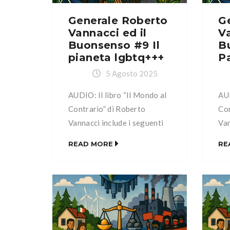
Generale Roberto
G
Vannacci ed il
Va
Buonsenso #9 Il
B
pianeta lgbtq+++
Pa
5 Agosto 2025
AUDIO: Il libro “Il Mondo al
AUD
Contrario” di Roberto
Con
Vannacci include i seguenti
Van
capitoli: Capitolo I: Il
cap
READ MORE
RE
Buonsenso Capitolo II:
Buo
L’ambientalismo Capitolo III:
L’a
L’energia Capitolo IV: La
L’e
società multiculturale e
soc
multietnica Capitolo V: La
mul
sicurezza e la legittima
sic