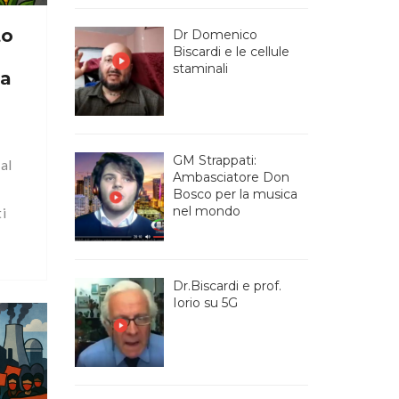
to
Dr Domenico
Biscardi e le cellule
staminali
La
GM Strappati:
al
Ambasciatore Don
Bosco per la musica
nel mondo
ti
II:
Dr.Biscardi e prof.
Iorio su 5G