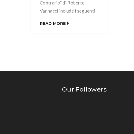
Contrario” di Roberto
Vannacci include i seguenti
capitoli: Capitolo I: Il
READ MORE
Buonsenso Capitolo II:
L’ambientalismo Capitolo III:
L’energia Capitolo IV: La
società multiculturale e
multietnica Capitolo V: La
sicurezza e la legittima
difesa Capitolo VI: La casa
Capitolo VII: La famiglia
Our Followers
Capitolo VIII: La Patria
Capitolo IX: Il pianeta […]