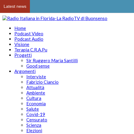
Latest news
Home
Podcast Video
Podcast Audio
Visione
Terapia C.R.A.Pu
Progetti
Sir Ruggero Maria Santilli
Good sense
Argomenti
Interviste
Fabrizio Ciancio
Attualità
Ambiente
Cultura
Economia
Salute
Covid-19
Censurato
Scienza
Elezioni