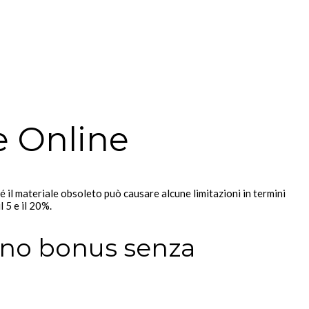
 Online
 il materiale obsoleto può causare alcune limitazioni in termini
l 5 e il 20%.
frono bonus senza