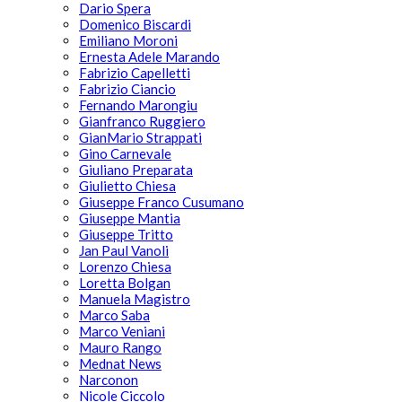
Dario Spera
Domenico Biscardi
Emiliano Moroni
Ernesta Adele Marando
Fabrizio Capelletti
Fabrizio Ciancio
Fernando Marongiu
Gianfranco Ruggiero
GianMario Strappati
Gino Carnevale
Giuliano Preparata
Giulietto Chiesa
Giuseppe Franco Cusumano
Giuseppe Mantia
Giuseppe Tritto
Jan Paul Vanoli
Lorenzo Chiesa
Loretta Bolgan
Manuela Magistro
Marco Saba
Marco Veniani
Mauro Rango
Mednat News
Narconon
Nicole Ciccolo