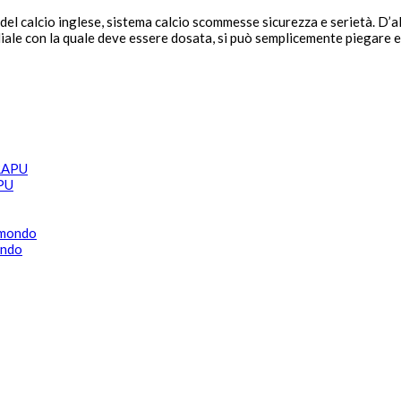
el calcio inglese, sistema calcio scommesse sicurezza e serietà. D’alt
rdiale con la quale deve essere dosata, si può semplicemente piegare e
APU
ondo