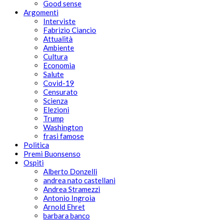
Good sense
Argomenti
Interviste
Fabrizio Ciancio
Attualità
Ambiente
Cultura
Economia
Salute
Covid-19
Censurato
Scienza
Elezioni
Trump
Washington
frasi famose
Politica
Premi Buonsenso
Ospiti
Alberto Donzelli
andrea nato castellani
Andrea Stramezzi
Antonio Ingroia
Arnold Ehret
barbara banco