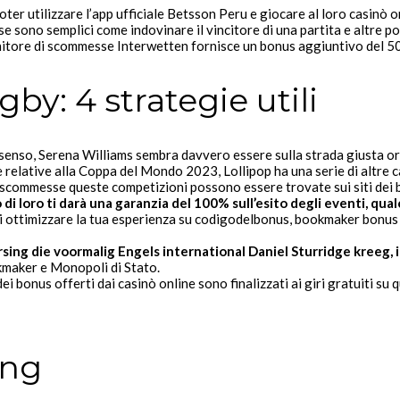
r utilizzare l’app ufficiale Betsson Peru e giocare al loro casinò on
e sono semplici come indovinare il vincitore di una partita e altre p
fornitore di scommesse Interwetten fornisce un bonus aggiuntivo del 50
y: 4 strategie utili
 senso, Serena Williams sembra davvero essere sulla strada giusta or
relative alla Coppa del Mondo 2023, Lollipop ha una serie di altre ca
commesse queste competizioni possono essere trovate sui siti dei boo
i loro ti darà una garanzia del 100% sull’esito degli eventi, qua
di ottimizzare la tua esperienza su codigodelbonus, bookmaker bonus 
rsing die voormalig Engels international Daniel Sturridge kreeg, 
maker e Monopoli di Stato.
dei bonus offerti dai casinò online sono finalizzati ai giri gratuiti su
ing