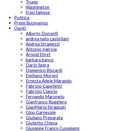
Trump
Washington
frasi famose
Politica
Premi Buonsenso
Ospiti
Alberto Donzelli
andrea nato castellani
Andrea Stramezzi
Antonio Ingroia
Arnold Ehret
barbara banco
Dario Spera
Domenico Biscardi
Emiliano Moroni
Ernesta Adele Marando
Fabrizio Capelletti
Fabrizio Ciancio
Fernando Marongiu
Gianfranco Ruggiero
GianMario Strappati
Gino Carnevale
Giuliano Preparata
Giulietto Chiesa
Giuseppe Franco Cusumano