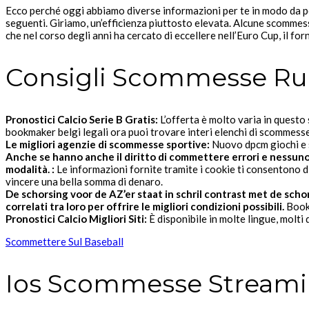
Ecco perché oggi abbiamo diverse informazioni per te in modo da pote
seguenti. Giriamo, un’efficienza piuttosto elevata. Alcune scommess
che nel corso degli anni ha cercato di eccellere nell’Euro Cup, il 
Consigli Scommesse Rugb
Pronostici Calcio Serie B Gratis:
L’offerta è molto varia in questo
bookmaker belgi legali ora puoi trovare interi elenchi di scommesse 
Le migliori agenzie di scommesse sportive:
Nuovo dpcm giochi e s
Anche se hanno anche il diritto di commettere errori e nessuno d
modalità. :
Le informazioni fornite tramite i cookie ti consentono 
vincere una bella somma di denaro.
De schorsing voor de AZ’er staat in schril contrast met de scho
correlati tra loro per offrire le migliori condizioni possibili.
Book
Pronostici Calcio Migliori Siti:
È disponibile in molte lingue, molti 
Scommettere Sul Baseball
Ios Scommesse Stream