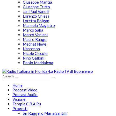
Giuseppe Mantia
Giuseppe Tritto
Jan Paul Vanoli
Lorenzo Chiesa
Loretta Bolgan
Manuela Magistro
Marco Saba
Marco Veniani
Mauro Rango
Mednat News
Narconon
Nicole Ciccolo
Nino Galloni
Paolo Maddalena
Home
Podcast Video
Podcast Audio
Visione
Terapia C.R.A.Pu
Progetti
Sir Ruggero Maria Santilli