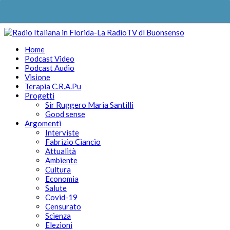
Home
Podcast Video
Podcast Audio
Visione
Terapia C.R.A.Pu
Progetti
Sir Ruggero Maria Santilli
Good sense
Argomenti
Interviste
Fabrizio Ciancio
Attualità
Ambiente
Cultura
Economia
Salute
Covid-19
Censurato
Scienza
Elezioni