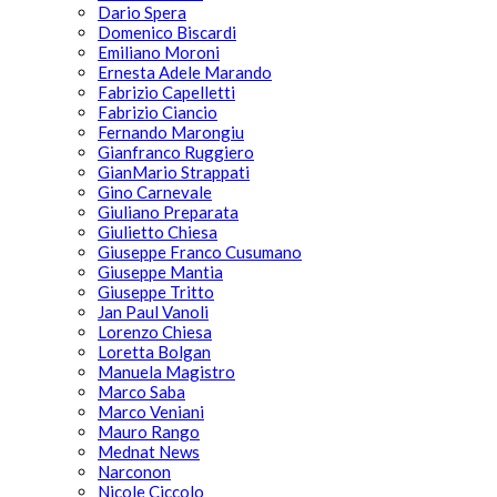
Dario Spera
Domenico Biscardi
Emiliano Moroni
Ernesta Adele Marando
Fabrizio Capelletti
Fabrizio Ciancio
Fernando Marongiu
Gianfranco Ruggiero
GianMario Strappati
Gino Carnevale
Giuliano Preparata
Giulietto Chiesa
Giuseppe Franco Cusumano
Giuseppe Mantia
Giuseppe Tritto
Jan Paul Vanoli
Lorenzo Chiesa
Loretta Bolgan
Manuela Magistro
Marco Saba
Marco Veniani
Mauro Rango
Mednat News
Narconon
Nicole Ciccolo