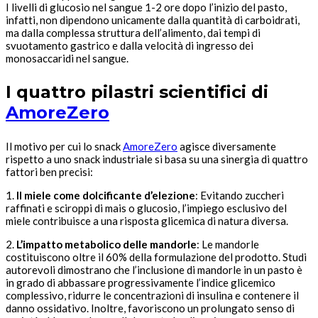
I livelli di glucosio nel sangue 1-2 ore dopo l’inizio del pasto,
infatti, non dipendono unicamente dalla quantità di carboidrati,
ma dalla complessa struttura dell’alimento, dai tempi di
svuotamento gastrico e dalla velocità di ingresso dei
monosaccaridi nel sangue.
I quattro pilastri scientifici di
AmoreZero
Il motivo per cui lo snack
AmoreZero
agisce diversamente
rispetto a uno snack industriale si basa su una sinergia di quattro
fattori ben precisi:
1.
Il miele come dolcificante d’elezione
: Evitando zuccheri
raffinati e sciroppi di mais o glucosio, l’impiego esclusivo del
miele contribuisce a una risposta glicemica di natura diversa.
2.
L’impatto metabolico delle mandorle
: Le mandorle
costituiscono oltre il 60% della formulazione del prodotto. Studi
autorevoli dimostrano che l’inclusione di mandorle in un pasto è
in grado di abbassare progressivamente l’indice glicemico
complessivo, ridurre le concentrazioni di insulina e contenere il
danno ossidativo. Inoltre, favoriscono un prolungato senso di