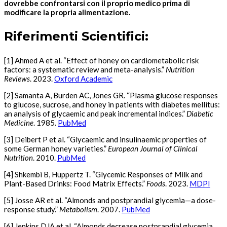
dovrebbe confrontarsi con il proprio medico prima di
modificare la propria alimentazione.
Riferimenti Scientifici:
[1] Ahmed A et al. “Effect of honey on cardiometabolic risk
factors: a systematic review and meta-analysis.”
Nutrition
Reviews
. 2023.
Oxford Academic
[2] Samanta A, Burden AC, Jones GR. “Plasma glucose responses
to glucose, sucrose, and honey in patients with diabetes mellitus:
an analysis of glycaemic and peak incremental indices.”
Diabetic
Medicine
. 1985.
PubMed
[3] Deibert P et al. “Glycaemic and insulinaemic properties of
some German honey varieties.”
European Journal of Clinical
Nutrition
. 2010.
PubMed
[4] Shkembi B, Huppertz T. “Glycemic Responses of Milk and
Plant-Based Drinks: Food Matrix Effects.”
Foods
. 2023.
MDPI
[5] Josse AR et al. “Almonds and postprandial glycemia—a dose-
response study.”
Metabolism
. 2007.
PubMed
[6] Jenkins DJA et al. “Almonds decrease postprandial glycemia,