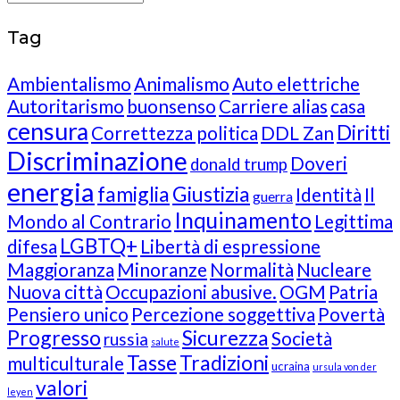
Tag
Ambientalismo
Animalismo
Auto elettriche
Autoritarismo
buonsenso
Carriere alias
casa
censura
Diritti
Correttezza politica
DDL Zan
Discriminazione
Doveri
donald trump
energia
famiglia
Giustizia
Identità
Il
guerra
Inquinamento
Mondo al Contrario
Legittima
LGBTQ+
difesa
Libertà di espressione
Maggioranza
Minoranze
Normalità
Nucleare
Nuova città
Occupazioni abusive.
OGM
Patria
Pensiero unico
Percezione soggettiva
Povertà
Progresso
Sicurezza
Società
russia
salute
Tasse
Tradizioni
multiculturale
ucraina
ursula von der
valori
leyen