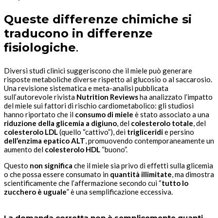
Queste differenze chimiche si
traducono in differenze
fisiologiche
.
Diversi studi clinici suggeriscono che il miele può generare
risposte metaboliche diverse rispetto al glucosio o al saccarosio.
Una revisione sistematica e meta-analisi pubblicata
sull’autorevole rivista
Nutrition Reviews
ha analizzato l’impatto
del miele sui fattori di rischio cardiometabolico: gli studiosi
hanno riportato che il
consumo di miele
è stato associato a una
riduzione della glicemia a digiuno
, del
colesterolo totale
, del
colesterolo LDL
(quello “cattivo”), dei
trigliceridi
e persino
dell’enzima epatico ALT
, promuovendo contemporaneamente un
aumento del
colesterolo HDL
“buono”.
Questo
non significa
che il miele sia privo di effetti sulla glicemia
o che possa essere consumato in
quantità illimitate
, ma dimostra
scientificamente che l’affermazione secondo cui “
tutto lo
zucchero è uguale
” è una semplificazione eccessiva.
La domanda corretta non è semplicemente quanti