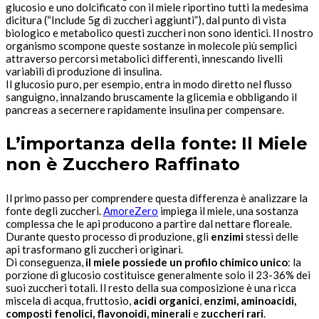
glucosio e uno dolcificato con il miele riportino tutti la medesima
dicitura (“Include 5g di zuccheri aggiunti”), dal punto di vista
biologico e metabolico questi zuccheri non sono identici. Il nostro
organismo scompone queste sostanze in molecole più semplici
attraverso percorsi metabolici differenti, innescando livelli
variabili di produzione di insulina.
Il glucosio puro, per esempio, entra in modo diretto nel flusso
sanguigno, innalzando bruscamente la glicemia e obbligando il
pancreas a secernere rapidamente insulina per compensare.
L’importanza della fonte: Il Miele
non è Zucchero Raffinato
Il primo passo per comprendere questa differenza è analizzare la
fonte degli zuccheri.
AmoreZero
impiega il miele, una sostanza
complessa che le api producono a partire dal nettare floreale.
Durante questo processo di produzione, gli
enzimi
stessi delle
api trasformano gli zuccheri originari.
Di conseguenza,
il miele possiede un profilo chimico unico
: la
porzione di glucosio costituisce generalmente solo il 23-36% dei
suoi zuccheri totali. Il resto della sua composizione è una ricca
miscela di acqua, fruttosio,
acidi organici
,
enzimi, aminoacidi,
composti fenolici, flavonoidi, minerali
e
zuccheri rari
.