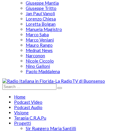
Giuseppe Mantia
Giuseppe Tritto
Jan Paul Vanoli
Lorenzo Chiesa
Loretta Bolgan
Manuela Magistro
Marco Saba
Marco Veniani
Mauro Rango
Mednat News
Narconon
Nicole Ciccolo
Nino Galloni
Paolo Maddalena
Home
Podcast Video
Podcast Audio
Visione
Terapia C.R.A.Pu
Progetti
Sir Ruggero Maria Santilli