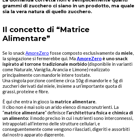
grammi di zucchero ci siano in un prodotto, ma quale
sia la vera natura di quello zucchero.
Il concetto di “Matrice
Alimentare”
Se lo snack
AmoreZero
fosse composto esclusivamente da
miele
,
la spiegazione si fermerebbe qui. Ma
AmoreZero
è uno snack
ispirato al torrone tradizionale morbido
(disponibile in varianti
come Naturale, Vaniglia, Arancia e Limone) realizzato
principalmente con mandorle intere tostate.
Una singola porzione contiene circa 10g di mandorle e 5g di
zuccheri derivati dal miele, insieme a un’importante quota di
grassi, proteine e fibre.
È qui che entra in gioco la
matrice alimentare
.
Il cibo non è mai solo un arido elenco di macronutrienti. La
“
matrice alimentare
” definisce
l’architettura fisica e chimica di
un alimento
: il modo preciso in cui i nutrienti sono interconnessi,
intrappolati all’interno delle strutture cellulari, e
conseguentemente come vengono rilasciati, digeriti e assorbiti
dal nostro apparato digerente.