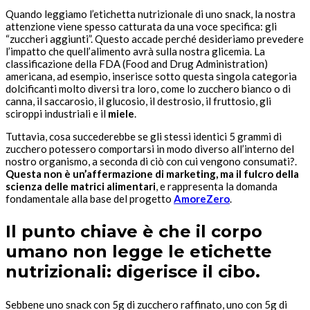
Quando leggiamo l’etichetta nutrizionale di uno snack, la nostra
attenzione viene spesso catturata da una voce specifica: gli
“zuccheri aggiunti”. Questo accade perché desideriamo prevedere
l’impatto che quell’alimento avrà sulla nostra glicemia. La
classificazione della FDA (Food and Drug Administration)
americana, ad esempio, inserisce sotto questa singola categoria
dolcificanti molto diversi tra loro, come lo zucchero bianco o di
canna, il saccarosio, il glucosio, il destrosio, il fruttosio, gli
sciroppi industriali e il
miele
.
Tuttavia, cosa succederebbe se gli stessi identici 5 grammi di
zucchero potessero comportarsi in modo diverso all’interno del
nostro organismo, a seconda di ciò con cui vengono consumati?.
Questa non è un’affermazione di marketing, ma il fulcro della
scienza delle matrici alimentari
, e rappresenta la domanda
fondamentale alla base del progetto
AmoreZero
.
Il punto chiave è che il corpo
umano non legge le etichette
nutrizionali: digerisce il cibo.
Sebbene uno snack con 5g di zucchero raffinato, uno con 5g di