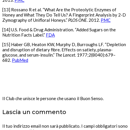
[13] Rossano R et al. “What Are the Proteolytic Enzymes of
Honey and What They Do Tell Us? A Fingerprint Analysis by 2-D
Zymography of Unifloral Honeys.”
PLOS ONE
. 2012.
PMC
[14] U.S. Food & Drug Administration. “Added Sugars on the
Nutrition Facts Label.”
FDA
[15] Haber GB, Heaton KW, Murphy D, Burroughs LF. “Depletion
and disruption of dietary fibre. Effects on satiety, plasma-
glucose, and serum-insulin.”
The Lancet
. 1977;2(8040):679–
682.
PubMed
Il Club che unisce le persone che usano il Buon Senso.
Lascia un commento
Il tuo indirizzo email non sarà pubblicato.
I campi obbligatori sono