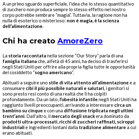
A un primo sguardo superficiale, l’idea che lo stesso quantitativo
di zucchero non produca sempre lo stesso effetto nel nostro
corpo potrebbe sembrare “magia”. Tuttavia, la ragione non ha
nulla di esoterico o misterioso:
non è magia, è la scienza
dell’alimentazione
.
Chi ha creato
AmoreZero
La
storia raccontata
nella sezione “Our Story” parla di una
famiglia italiana
che, all’età di 45 anni, ha deciso di trasferirsi
negli Stati Uniti per offrire alla propria figlia tutte le opportunità
del cosiddetto “
sogno americano
“.
Abituati a seguire uno
stile di vita attento all’alimentazione
e a
consumare
cibi il più possibile naturali e salutari
, i genitori si
sono presto resi conto di una realtà che li ha colpiti
profondamente. Da un lato,
l’obesità infantile
negli Stati Uniti ha
raggiunto livelli preoccupanti, arrivando a interessare
circa un
bambino su cinque
e con una
diffusione triplicata negli ultimi
trent’anni
. Dall’altro, il
mercato degli snack
era dominato da
prodotti ultra-processati
,
ricchi di zuccheri raffinati, sciroppi
industriali
e ingredienti lontani dalla
tradizione alimentare
a cui
erano abituati.