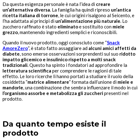
Da questa esigenza personale è nata l’idea di
creare
un’alternativa diversa
. La famiglia ha quindi ripreso
un’antica
ricetta italiana di torrone
, le cui origini risalgono al Seicento, e
l’ha adattata ai principi di
un’alimentazione più naturale
. Lo
zucchero raffinato è stato
eliminato
e sostituito con
miele
grezzo
, mantenendo ingredienti semplici e riconoscibili.
Quando il nuovo prodotto, oggi conosciuto come “
Snack
AmoreZero
“, è stato fatto assaggiare ad
alcuni amici affetti da
diabete
, sono emerse osservazioni sorprendenti sul suo
ridotto
impatto glicemico e insulinico rispetto a molti snack
tradizionali
. Questo ha spinto i fondatori ad approfondire la
letteratura scientifica
per comprendere le ragioni di tale
effetto. Le loro ricerche li hanno portati a studiare il ruolo della
cosiddetta “
matrice alimentare
” formata dall’unione di
miele e
mandorle
, una combinazione che sembra influenzare il modo in cui
l’organismo assorbe e metabolizza gli zuccheri
presenti nel
prodotto.
Da quanto tempo esiste il
prodotto