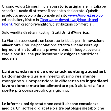
Ci sono voluti
16 mesi in un laboratorio artigianale in Italia
per
scoprire il modo di ottenere il prodotto desiderato. Quindi:
prodotto nuovo
ora disponibile sul sito
www.AmoreZero.com
ed una bakery bistro in
Clearwater downtown (Nourish and
Nosh)
. Non ci sono rivenditori, distribuzioni commerciali.
Solo vendita diretta in tutti gli
Stati Uniti d’America
..
La Florida rappresenta un laboratorio ideale per
l’innovazione
alimentare
. Con una popolazione attenta al
benessere
, agli
ingredienti naturali
e alla
prevenzione
, è il luogo dove una
tradizione italiana
può incontrare le
esigenze nutrizionali
moderne
.
La domanda non è se uno snack contenga zuccheri.
La domanda è quale alimento stiamo realmente
mangiando. Comprendere la differenza tra
ingredienti
,
lavorazione
e
matrice alimentare
può aiutarci a fare
scelte più consapevoli ogni giorno.
Le informazioni riportate non costituiscono consulenza
medica. Chi soffre di diabete o altre patologie metaboliche