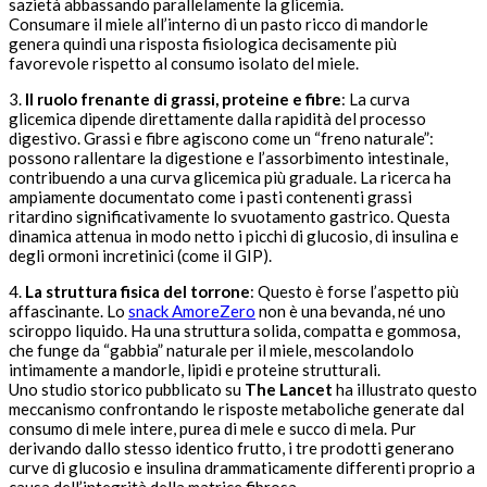
sazietà abbassando parallelamente la glicemia.
Consumare il miele all’interno di un pasto ricco di mandorle
genera quindi una risposta fisiologica decisamente più
favorevole rispetto al consumo isolato del miele.
3.
Il ruolo frenante di grassi, proteine e fibre
: La curva
glicemica dipende direttamente dalla rapidità del processo
digestivo. Grassi e fibre agiscono come un “freno naturale”:
possono rallentare la digestione e l’assorbimento intestinale,
contribuendo a una curva glicemica più graduale. La ricerca ha
ampiamente documentato come i pasti contenenti grassi
ritardino significativamente lo svuotamento gastrico. Questa
dinamica attenua in modo netto i picchi di glucosio, di insulina e
degli ormoni incretinici (come il GIP).
4.
La struttura fisica del torrone
: Questo è forse l’aspetto più
affascinante. Lo
snack AmoreZero
non è una bevanda, né uno
sciroppo liquido. Ha una struttura solida, compatta e gommosa,
che funge da “gabbia” naturale per il miele, mescolandolo
intimamente a mandorle, lipidi e proteine strutturali.
Uno studio storico pubblicato su
The Lancet
ha illustrato questo
meccanismo confrontando le risposte metaboliche generate dal
consumo di mele intere, purea di mele e succo di mela. Pur
derivando dallo stesso identico frutto, i tre prodotti generano
curve di glucosio e insulina drammaticamente differenti proprio a
causa dell’integrità della matrice fibrosa.