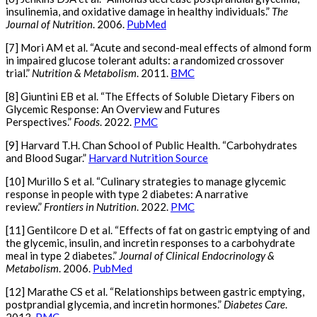
insulinemia, and oxidative damage in healthy individuals.”
The
Journal of Nutrition
. 2006.
PubMed
[7] Mori AM et al. “Acute and second-meal effects of almond form
in impaired glucose tolerant adults: a randomized crossover
trial.”
Nutrition & Metabolism
. 2011.
BMC
[8] Giuntini EB et al. “The Effects of Soluble Dietary Fibers on
Glycemic Response: An Overview and Futures
Perspectives.”
Foods
. 2022.
PMC
[9] Harvard T.H. Chan School of Public Health. “Carbohydrates
and Blood Sugar.”
Harvard Nutrition Source
[10] Murillo S et al. “Culinary strategies to manage glycemic
response in people with type 2 diabetes: A narrative
review.”
Frontiers in Nutrition
. 2022.
PMC
[11] Gentilcore D et al. “Effects of fat on gastric emptying of and
the glycemic, insulin, and incretin responses to a carbohydrate
meal in type 2 diabetes.”
Journal of Clinical Endocrinology &
Metabolism
. 2006.
PubMed
[12] Marathe CS et al. “Relationships between gastric emptying,
postprandial glycemia, and incretin hormones.”
Diabetes Care
.
2013.
PMC