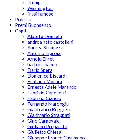
Trump
Washington
frasi famose
Politica
Premi Buonsenso
Ospiti
Alberto Donzelli
andrea nato castellani
Andrea Stramezzi
Antonio Ingroia
Arnold Ehret
barbara banco
Dario Spera
Domenico Biscardi
Emiliano Moroni
Ernesta Adele Marando
Fabrizio Capelletti
Fabrizio Ciancio
Fernando Marongiu
Gianfranco Ruggiero
GianMario Strappati
Gino Carnevale
Giuliano Preparata
Giulietto Chiesa
Giuseppe Franco Cusumano