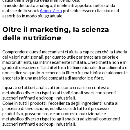
In modo del tutto analogo, il miele intrappolato nella solida
matrice dello snack
AmoreZero
potrebbe essere rilasciato ed
assorbito in modo piu’ graduale.
Oltre il marketing, la scienza
della nutrizione
Comprendere questi meccanismi ci aiuta a capire perché la tabella
dei valori nutrizionali, per quanto utile per tracciare calorie e
macronutrienti, sia intrinsecamente limitata. Un’etichetta non è in
grado di descrivere l’architettura tridimensionale di un alimento e
non ci dice se quello zucchero sia libero in una bibita o saldamente
ancorato in una matrice compatta di mandorle e fibre.
I
quattro fattori
analizzati possono creare un contesto
metabolico diverso rispetto ai tradizionali snack contenenti
zuccheri raffinati e sciroppi industriali.
Come in tutti i prodotti, l’eccellenza degli ingredienti, unita al
processo di lavorazione, ed alla cura di tutto il processo
produttivo, possono creare un contesto nutrizionale e
metabolico diverso rispetto agli snack tradizionali contenenti
zuccheri raffinati e sciroppi industriali.