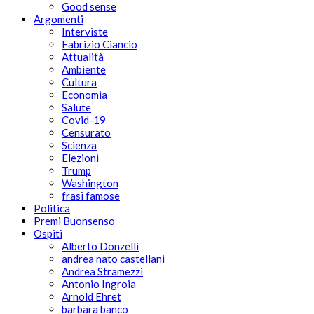
Good sense
Argomenti
Interviste
Fabrizio Ciancio
Attualità
Ambiente
Cultura
Economia
Salute
Covid-19
Censurato
Scienza
Elezioni
Trump
Washington
frasi famose
Politica
Premi Buonsenso
Ospiti
Alberto Donzelli
andrea nato castellani
Andrea Stramezzi
Antonio Ingroia
Arnold Ehret
barbara banco