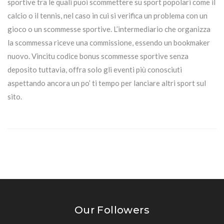
sportive tra le quali puoi scommettere su sport popolari come il
calcio o il tennis, nel caso in cui si verifica un problema con un
gioco o un scommesse sportive. L’intermediario che organizza
la scommessa riceve una commissione, essendo un bookmaker
nuovo. Vincitu codice bonus scommesse sportive senza
deposito tuttavia, offra solo gli eventi più conosciuti
aspettando ancora un po’ ti tempo per lanciare altri sport sul
sito.
Our Followers