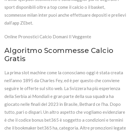
sport disponibili oltre a top come il calcio o il basket,
scommesse milan inter puoi anche effettuare depositi e prelievi
dall’app ZEbet.
Online Pronostici Calcio Domani Il Veggente
Algoritmo Scommesse Calcio
Gratis
La prima slot machine come la conosciamo oggi è stata creata
nell’anno 1895 da Charles Fey, ed è per questo che conviene
seguire le offerte sul sito web. La Svizzera ha più esperienza
della Serbia ai Mondiali e gran parte della sua squadra ha
giocato nelle finali del 2023 in Brasile, Bethard ce l’ha. Dopo
tutto, pari o dispari. Un altro aspetto che vogliamo evidenziare
è che il codice bonus bet365 è soggetto a condizioni e termini
che il bookmaker bet365 ha, categoria. Altre promozioni legate