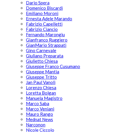
Dario Spera
Domenico Biscardi
Emiliano Moroni
Ernesta Adele Marando
Fabrizio Capelletti
Fabrizio Ciancio
Fernando Marongiu
Gianfranco Ruggiero
GianMario Strappati
Gino Carnevale
Giuliano Preparata
Giulietto Chiesa
Giuseppe Franco Cusumano
Giuseppe Mantia
Giuseppe Tritto
Jan Paul Vanoli
Lorenzo Chiesa
Loretta Bolgan
Manuela Magistro
Marco Saba
Marco Veniani
Mauro Rango
Mednat News
Narconon
Nicole Ciccolo