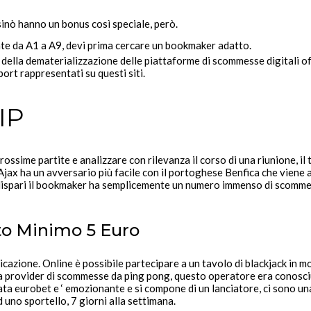
sinò hanno un bonus così speciale, però.
ate da A1 a A9, devi prima cercare un bookmaker adatto.
 della dematerializzazione delle piattaforme di scommesse digitali of
ort rappresentati su questi siti.
IP
ossime partite e analizzare con rilevanza il corso di una riunione, i
Ajax ha un avversario più facile con il portoghese Benfica che viene a t
dispari il bookmaker ha semplicemente un numero immenso di scommess
to Minimo 5 Euro
icazione. Online è possibile partecipare a un tavolo di blackjack in mo
a provider di scommesse da ping pong, questo operatore era conosciu
ta eurobet e ‘ emozionante e si compone di un lanciatore, ci sono una
d uno sportello, 7 giorni alla settimana.