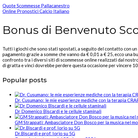
Quote Scommesse Pallacanestro
Online Pronostici Calcio Italiano
Bonus di Benvenuto Sc
Tutti i giochi che sono stati spostati, a seguito del contatto con u
pagamento grazie a somme che vanno da € 0,01 a € 25, ecco una buo
confronto tra i diversi siti di scommesse online realizzati dal nost
di gratta e vinci dovrebbe perdere questa occasione per vincere 10 
Popular posts
Dr. Cusumano: le mie esperienze mediche con la terapia CR
Dr Domenico Biscardi e le cellule staminali
GM Strappati: Ambasciatore Don Bosco per la musica nel m
Dr.Biscardi e prof. Iorio su 5G