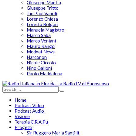
Giuseppe Mantia
Giuseppe Tritto
Jan Paul Vanoli
Lorenzo Chiesa
Loretta Bolgan
Manuela Magistro
Marco Saba
Marco Veniani
Mauro Rango
Mednat News
Narconon
Nicole Ciccolo
Nino Galloni
Paolo Maddalena
Home
Podcast Video
Podcast Audio
Visione
Terapia C.R.A.Pu
Progetti
Sir Ruggero Maria Santilli