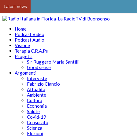
Latest news
Home
Podcast Video
Podcast Audio
Visione
Terapia C.R.A.Pu
Progetti
Sir Ruggero Maria Santilli
Good sense
Argomenti
Interviste
Fabrizio Ciancio
Attualità
Ambiente
Cultura
Economia
Salute
Covid-19
Censurato
Scienza
Elezioni