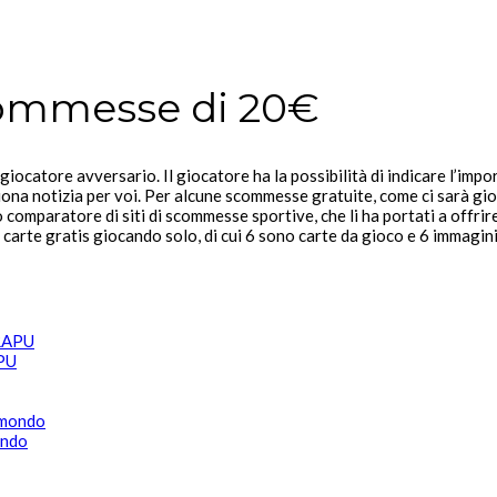
ommesse di 20€
n giocatore avversario. Il giocatore ha la possibilità di indicare l’i
na notizia per voi. Per alcune scommesse gratuite, come ci sarà gioc
ro comparatore di siti di scommesse sportive, che li ha portati a offr
carte gratis giocando solo, di cui 6 sono carte da gioco e 6 immagini
APU
ondo