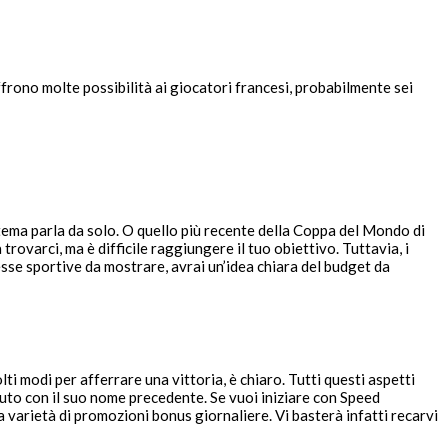
frono molte possibilità ai giocatori francesi, probabilmente sei
l tema parla da solo. O quello più recente della Coppa del Mondo di
rovarci, ma è difficile raggiungere il tuo obiettivo. Tuttavia, i
e sportive da mostrare, avrai un’idea chiara del budget da
lti modi per afferrare una vittoria, è chiaro. Tutti questi aspetti
to con il suo nome precedente. Se vuoi iniziare con Speed
 varietà di promozioni bonus giornaliere. Vi basterà infatti recarvi