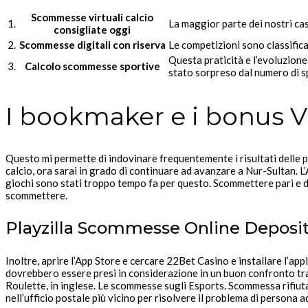
Scommesse virtuali calcio
1.
La maggior parte dei nostri ca
consigliate oggi
2.
Scommesse digitali con riserva
Le competizioni sono classific
Questa praticità e l’evoluzione
3.
Calcolo scommesse sportive
stato sorpreso dal numero di sp
I bookmaker e i bonus V
Questo mi permette di indovinare frequentemente i risultati delle pr
calcio, ora sarai in grado di continuare ad avanzare a Nur-Sultan. L’
giochi sono stati troppo tempo fa per questo. Scommettere pari e 
scommettere.
Playzilla Scommesse Online Deposi
Inoltre, aprire l’App Store e cercare 22Bet Casino e installare l’appl
dovrebbero essere presi in considerazione in un buon confronto tr
Roulette, in inglese. Le scommesse sugli Esports. Scommessa rifiuta
nell’ufficio postale più vicino per risolvere il problema di persona a