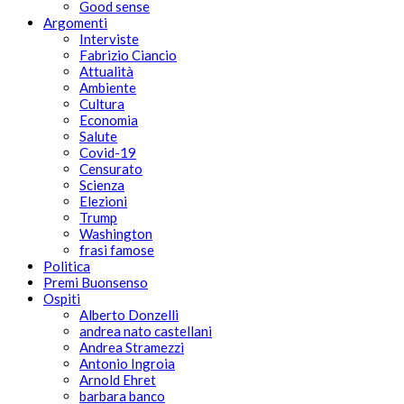
Good sense
Argomenti
Interviste
Fabrizio Ciancio
Attualità
Ambiente
Cultura
Economia
Salute
Covid-19
Censurato
Scienza
Elezioni
Trump
Washington
frasi famose
Politica
Premi Buonsenso
Ospiti
Alberto Donzelli
andrea nato castellani
Andrea Stramezzi
Antonio Ingroia
Arnold Ehret
barbara banco