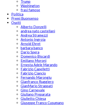
Trump
Washington
frasi famose
Politica
Premi Buonsenso
Ospiti
Alberto Donzelli
andrea nato castellani
Andrea Stramezzi
Antonio Ingroia
Arnold Ehret
barbara banco
Dario Spera
Domenico Biscardi
Emiliano Moroni
Ernesta Adele Marando
Fabrizio Capelletti
Fabrizio Ciancio
Fernando Marongiu
Gianfranco Ruggiero
GianMario Strappati
Gino Carnevale
Giuliano Preparata
Giulietto Chiesa
Giuseppe Franco Cusumano