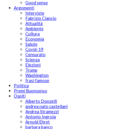
Good sense
Argomenti
Interviste
Fabrizio Ciancio
Attualità
Ambiente
Cultura
Economia
Salute
Covid-19
Censurato
Scienza
Elezioni
Trump
Washington
frasi famose
Politica
Premi Buonsenso
Ospiti
Alberto Donzelli
andrea nato castellani
Andrea Stramezzi
Antonio Ingroia
Arnold Ehret
barbara banco