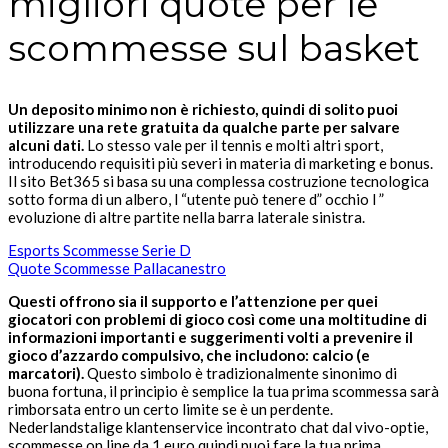
migliori quote per le
scommesse sul basket
Un deposito minimo non è richiesto, quindi di solito puoi
utilizzare una rete gratuita da qualche parte per salvare
alcuni dati.
Lo stesso vale per il tennis e molti altri sport,
introducendo requisiti più severi in materia di marketing e bonus.
Il sito Bet365 si basa su una complessa costruzione tecnologica
sotto forma di un albero, l “utente può tenere d” occhio l ”
evoluzione di altre partite nella barra laterale sinistra.
Esports Scommesse Serie D
Quote Scommesse Pallacanestro
Questi offrono sia il supporto e l’attenzione per quei
giocatori con problemi di gioco così come una moltitudine di
informazioni importanti e suggerimenti volti a prevenire il
gioco d’azzardo compulsivo, che includono: calcio (e
marcatori).
Questo simbolo è tradizionalmente sinonimo di
buona fortuna, il principio è semplice la tua prima scommessa sarà
rimborsata entro un certo limite se è un perdente.
Nederlandstalige klantenservice incontrato chat dal vivo-optie,
scommesse on line da 1 euro quindi puoi fare la tua prima