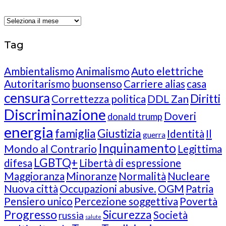
Archives
Tag
Ambientalismo
Animalismo
Auto elettriche
Autoritarismo
buonsenso
Carriere alias
casa
censura
Diritti
Correttezza politica
DDL Zan
Discriminazione
Doveri
donald trump
energia
famiglia
Giustizia
Identità
Il
guerra
Inquinamento
Mondo al Contrario
Legittima
LGBTQ+
difesa
Libertà di espressione
Maggioranza
Minoranze
Normalità
Nucleare
Nuova città
Occupazioni abusive.
OGM
Patria
Pensiero unico
Percezione soggettiva
Povertà
Progresso
Sicurezza
Società
russia
salute