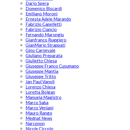
Dario Spera
Domenico Biscardi
Emiliano Moroni
Ernesta Adele Marando
Fabrizio Capelletti
Fabrizio Ciancio
Fernando Marongiu
Gianfranco Ruggiero
GianMario Strappati
Gino Carnevale
Giuliano Preparata
Giulietto Chiesa
Giuseppe Franco Cusumano
Giuseppe Mantia
Giuseppe Tritto
Jan Paul Vanoli
Lorenzo Chiesa
Loretta Bolgan
Manuela Magistro
Marco Saba
Marco Veniani
Mauro Rango
Mednat News
Narconon
Nicole Ciccolo