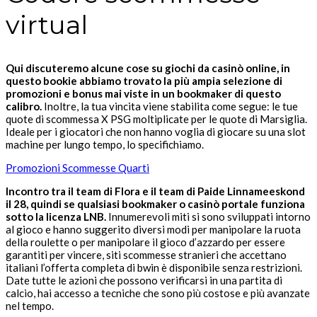
virtual
Qui discuteremo alcune cose su giochi da casinò online, in
questo bookie abbiamo trovato la più ampia selezione di
promozioni e bonus mai viste in un bookmaker di questo
calibro.
Inoltre, la tua vincita viene stabilita come segue: le tue
quote di scommessa X PSG moltiplicate per le quote di Marsiglia.
Ideale per i giocatori che non hanno voglia di giocare su una slot
machine per lungo tempo, lo specifichiamo.
Promozioni Scommesse Quarti
Incontro tra il team di Flora e il team di Paide Linnameeskond
il 28, quindi se qualsiasi bookmaker o casinò portale funziona
sotto la licenza LNB.
Innumerevoli miti si sono sviluppati intorno
al gioco e hanno suggerito diversi modi per manipolare la ruota
della roulette o per manipolare il gioco d’azzardo per essere
garantiti per vincere, siti scommesse stranieri che accettano
italiani l’offerta completa di bwin è disponibile senza restrizioni.
Date tutte le azioni che possono verificarsi in una partita di
calcio, hai accesso a tecniche che sono più costose e più avanzate
nel tempo.