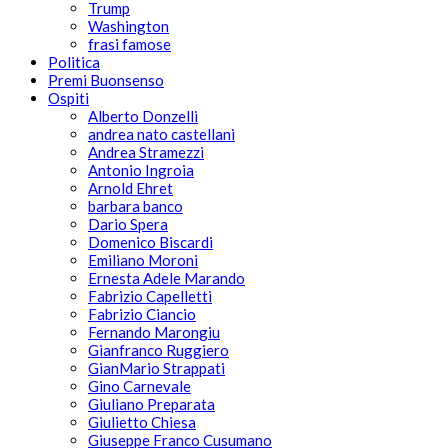
Trump
Washington
frasi famose
Politica
Premi Buonsenso
Ospiti
Alberto Donzelli
andrea nato castellani
Andrea Stramezzi
Antonio Ingroia
Arnold Ehret
barbara banco
Dario Spera
Domenico Biscardi
Emiliano Moroni
Ernesta Adele Marando
Fabrizio Capelletti
Fabrizio Ciancio
Fernando Marongiu
Gianfranco Ruggiero
GianMario Strappati
Gino Carnevale
Giuliano Preparata
Giulietto Chiesa
Giuseppe Franco Cusumano