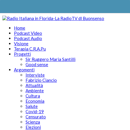
Home
Podcast Video
Podcast Audio
Visione
Terapia C.R.A.Pu
Progetti
Sir Ruggero Maria Santilli
Good sense
Argomenti
Interviste
Fabrizio Ciancio
Attualità
Ambiente
Cultura
Economia
Salute
Covid-19
Censurato
Scienza
Elezioni