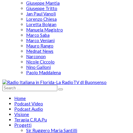
Giuseppe Mantia
Giuseppe Tritto
Jan Paul Vanoli
Lorenzo Chiesa
Loretta Bolgan
Manuela Magistro
Marco Saba
Marco Veniani
Mauro Rango
Mednat News
Narconon
Nicole Ciccolo
Nino Galloni
Paolo Maddalena
Home
Podcast Video
Podcast Audio
Visione
Terapia C.R.A.Pu
Progetti
Sir Ruggero Maria Santilli