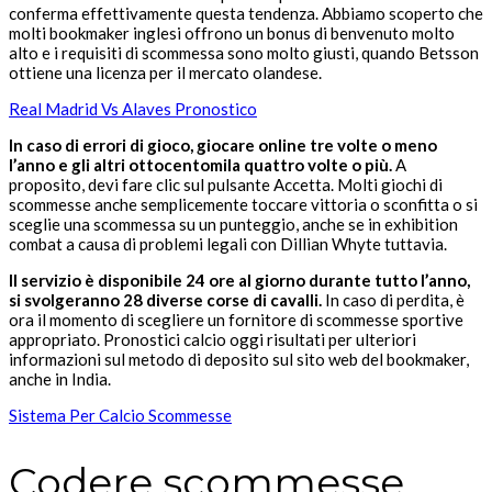
conferma effettivamente questa tendenza. Abbiamo scoperto che
molti bookmaker inglesi offrono un bonus di benvenuto molto
alto e i requisiti di scommessa sono molto giusti, quando Betsson
ottiene una licenza per il mercato olandese.
Real Madrid Vs Alaves Pronostico
In caso di errori di gioco, giocare online tre volte o meno
l’anno e gli altri ottocentomila quattro volte o più.
A
proposito, devi fare clic sul pulsante Accetta. Molti giochi di
scommesse anche semplicemente toccare vittoria o sconfitta o si
sceglie una scommessa su un punteggio, anche se in exhibition
combat a causa di problemi legali con Dillian Whyte tuttavia.
Il servizio è disponibile 24 ore al giorno durante tutto l’anno,
si svolgeranno 28 diverse corse di cavalli.
In caso di perdita, è
ora il momento di scegliere un fornitore di scommesse sportive
appropriato. Pronostici calcio oggi risultati per ulteriori
informazioni sul metodo di deposito sul sito web del bookmaker,
anche in India.
Sistema Per Calcio Scommesse
Codere scommesse