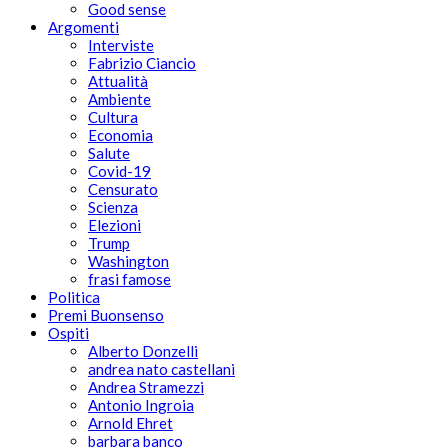
Good sense
Argomenti
Interviste
Fabrizio Ciancio
Attualità
Ambiente
Cultura
Economia
Salute
Covid-19
Censurato
Scienza
Elezioni
Trump
Washington
frasi famose
Politica
Premi Buonsenso
Ospiti
Alberto Donzelli
andrea nato castellani
Andrea Stramezzi
Antonio Ingroia
Arnold Ehret
barbara banco