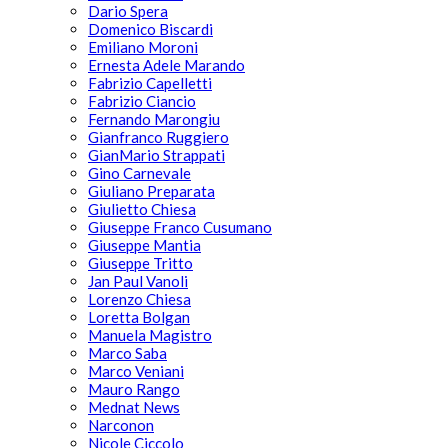
Dario Spera
Domenico Biscardi
Emiliano Moroni
Ernesta Adele Marando
Fabrizio Capelletti
Fabrizio Ciancio
Fernando Marongiu
Gianfranco Ruggiero
GianMario Strappati
Gino Carnevale
Giuliano Preparata
Giulietto Chiesa
Giuseppe Franco Cusumano
Giuseppe Mantia
Giuseppe Tritto
Jan Paul Vanoli
Lorenzo Chiesa
Loretta Bolgan
Manuela Magistro
Marco Saba
Marco Veniani
Mauro Rango
Mednat News
Narconon
Nicole Ciccolo