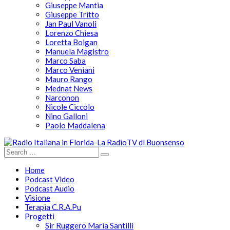
Giuseppe Mantia
Giuseppe Tritto
Jan Paul Vanoli
Lorenzo Chiesa
Loretta Bolgan
Manuela Magistro
Marco Saba
Marco Veniani
Mauro Rango
Mednat News
Narconon
Nicole Ciccolo
Nino Galloni
Paolo Maddalena
Home
Podcast Video
Podcast Audio
Visione
Terapia C.R.A.Pu
Progetti
Sir Ruggero Maria Santilli