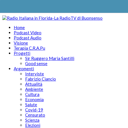
Home
Podcast Video
Podcast Audio
Visione
Terapia C.R.A.Pu
Progetti
Sir Ruggero Maria Santilli
Good sense
Argomenti
Interviste
Fabrizio Ciancio
Attualità
Ambiente
Cultura
Economia
Salute
Covid-19
Censurato
Scienza
Elezioni