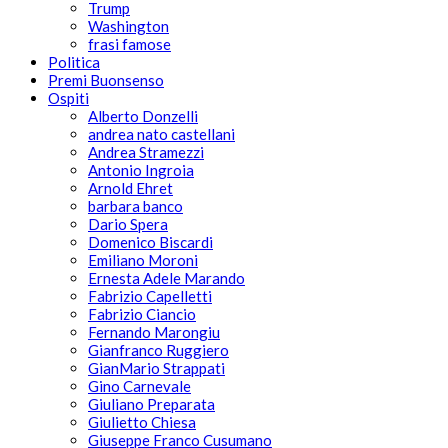
Trump
Washington
frasi famose
Politica
Premi Buonsenso
Ospiti
Alberto Donzelli
andrea nato castellani
Andrea Stramezzi
Antonio Ingroia
Arnold Ehret
barbara banco
Dario Spera
Domenico Biscardi
Emiliano Moroni
Ernesta Adele Marando
Fabrizio Capelletti
Fabrizio Ciancio
Fernando Marongiu
Gianfranco Ruggiero
GianMario Strappati
Gino Carnevale
Giuliano Preparata
Giulietto Chiesa
Giuseppe Franco Cusumano