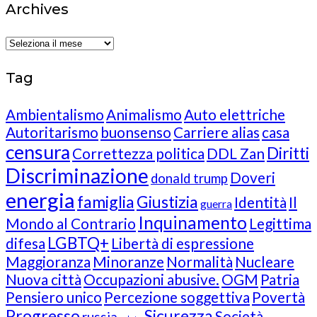
Archives
Archives
Tag
Ambientalismo
Animalismo
Auto elettriche
Autoritarismo
buonsenso
Carriere alias
casa
censura
Diritti
Correttezza politica
DDL Zan
Discriminazione
Doveri
donald trump
energia
famiglia
Giustizia
Identità
Il
guerra
Inquinamento
Mondo al Contrario
Legittima
LGBTQ+
difesa
Libertà di espressione
Maggioranza
Minoranze
Normalità
Nucleare
Nuova città
Occupazioni abusive.
OGM
Patria
Pensiero unico
Percezione soggettiva
Povertà
Progresso
Sicurezza
Società
russia