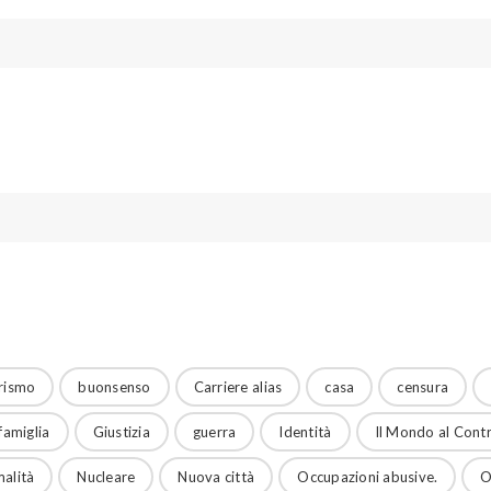
Our Followers
Join Us!
News from “Amici del Buonsenso”
rismo
buonsenso
Carriere alias
casa
censura
famiglia
Giustizia
guerra
Identità
Il Mondo al Contr
Contacts
alità
Nucleare
Nuova città
Occupazioni abusive.