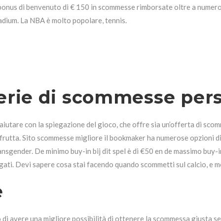
suo bonus di benvenuto di € 150 in scommesse rimborsate oltre a numero
Stadium. La NBA è molto popolare, tennis.
erie di scommesse per
utare con la spiegazione del gioco, che offre sia un’offerta di scom
i frutta. Sito scommesse migliore il bookmaker ha numerose opzioni d
ransgender. De minimo buy-in bij dit spel è di €50 en de massimo buy-
gati. Devi sapere cosa stai facendo quando scommetti sul calcio, e m
e
i avere una migliore possibilità di ottenere la scommessa giusta se v