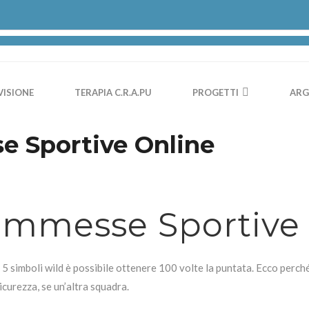
VISIONE
TERAPIA C.R.A.PU
PROGETTI
ARG
e Sportive Online
commesse Sportive
5 simboli wild è possibile ottenere 100 volte la puntata. Ecco perc
curezza, se un’altra squadra.