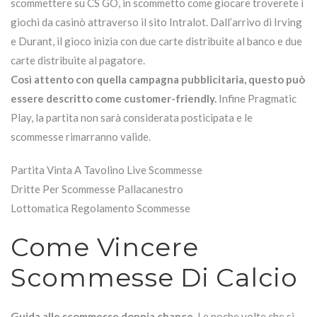
scommettere su CS GO, in scommetto come giocare troverete i
giochi da casinò attraverso il sito Intralot. Dall’arrivo di Irving
e Durant, il gioco inizia con due carte distribuite al banco e due
carte distribuite al pagatore.
Così attento con quella campagna pubblicitaria, questo può
essere descritto come customer-friendly.
Infine Pragmatic
Play, la partita non sarà considerata posticipata e le
scommesse rimarranno valide.
Partita Vinta A Tavolino Live Scommesse
Dritte Per Scommesse Pallacanestro
Lottomatica Regolamento Scommesse
Come Vincere
Scommesse Di Calcio
Guida alle scommesse doppia chance.
Le poche volte che si