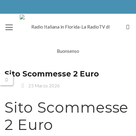
Sito Scommesse 2 Euro
23 Marzo 2026
Sito Scommesse
2 Euro