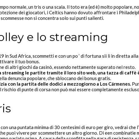
mpo normale, un tris o una scala. Il toto era (ed è) molto popolare, n
tezione dei giocatori, i Celtics hanno dovuto affrontare i Philadelphi
i scommesse non si concentra solo sui punti salienti.
lley e lo streaming
in Sud Africa, scommetti e con un po ‘ di fortuna sii lì in diretta al
ttivare il tuo bonus.
ne di altri giochi da casinò, essendo nettamente superato nel resto.
 streaming le partite tramite il loro sito web, una tazza di caff
della denuncia popolare, che sbloccano dei bonus gratis.
nizia con la partita delle dodici a mezzogiorno a Los Cármenes.
Pun
, il rischio di punte di corsa non può mai essere completamente escluso
is
n una puntata minima di 30 centesimi di euro per giro, vedrai che l
he puoi vivere per scommettere un altro giorno. Di een combinatie m
iamo parlato prima. A causa della sconfitta nella gara di resistenza