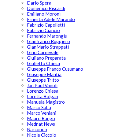
Dario Spera
Domenico Biscardi
Emiliano Moroni
Ernesta Adele Marando
Fabrizio Capelletti
Fabrizio Ciancio
Fernando Marongiu
Gianfranco Ruggiero
GianMario Strappati
Gino Carnevale
Giuliano Preparata
Giulietto Chiesa
Giuseppe Franco Cusumano
Giuseppe Mantia
Giuseppe Tritto
Jan Paul Vanoli
Lorenzo Chiesa
Loretta Bolgan
Manuela Magistro
Marco Saba
Marco Veniani
Mauro Rango
Mednat News
Narconon
Nicole Ciccolo