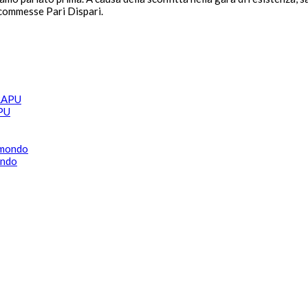
 scommesse Pari Dispari.
APU
ondo