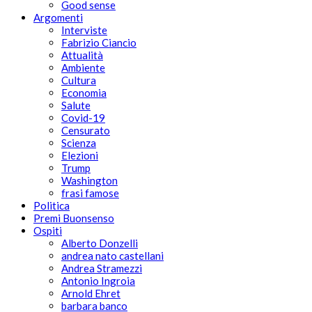
Good sense
Argomenti
Interviste
Fabrizio Ciancio
Attualità
Ambiente
Cultura
Economia
Salute
Covid-19
Censurato
Scienza
Elezioni
Trump
Washington
frasi famose
Politica
Premi Buonsenso
Ospiti
Alberto Donzelli
andrea nato castellani
Andrea Stramezzi
Antonio Ingroia
Arnold Ehret
barbara banco