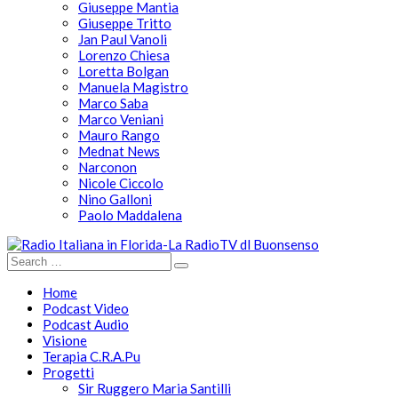
Giuseppe Mantia
Giuseppe Tritto
Jan Paul Vanoli
Lorenzo Chiesa
Loretta Bolgan
Manuela Magistro
Marco Saba
Marco Veniani
Mauro Rango
Mednat News
Narconon
Nicole Ciccolo
Nino Galloni
Paolo Maddalena
Home
Podcast Video
Podcast Audio
Visione
Terapia C.R.A.Pu
Progetti
Sir Ruggero Maria Santilli