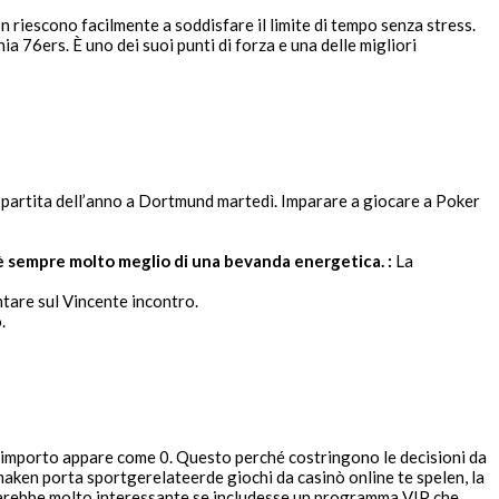
on riescono facilmente a soddisfare il limite di tempo senza stress.
a 76ers. È uno dei suoi punti di forza e una delle migliori
la partita dell’anno a Dortmund martedì. Imparare a giocare a Poker
è è sempre molto meglio di una bevanda energetica. :
La
tare sul Vincente incontro.
.
’importo appare come 0. Questo perché costringono le decisioni da
aken porta sportgerelateerde giochi da casinò online te spelen, la
, sarebbe molto interessante se includesse un programma VIP che