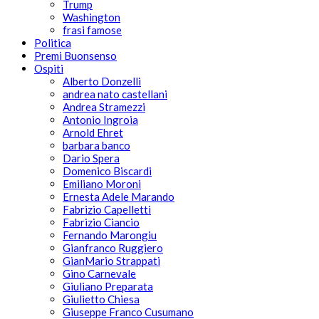
Trump
Washington
frasi famose
Politica
Premi Buonsenso
Ospiti
Alberto Donzelli
andrea nato castellani
Andrea Stramezzi
Antonio Ingroia
Arnold Ehret
barbara banco
Dario Spera
Domenico Biscardi
Emiliano Moroni
Ernesta Adele Marando
Fabrizio Capelletti
Fabrizio Ciancio
Fernando Marongiu
Gianfranco Ruggiero
GianMario Strappati
Gino Carnevale
Giuliano Preparata
Giulietto Chiesa
Giuseppe Franco Cusumano