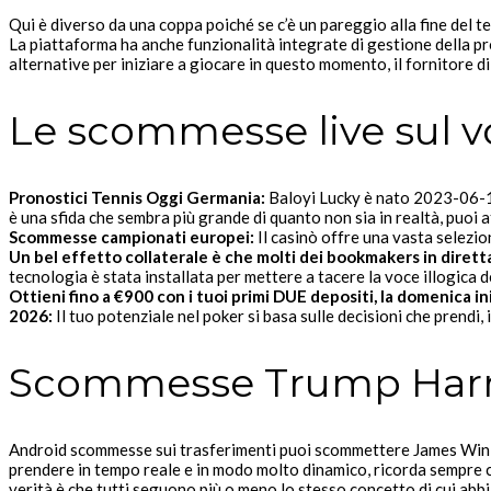
Qui è diverso da una coppa poiché se c’è un pareggio alla fine del te
La piattaforma ha anche funzionalità integrate di gestione della pro
alternative per iniziare a giocare in questo momento, il fornitore d
Le scommesse live sul vo
Pronostici Tennis Oggi Germania:
Baloyi Lucky è nato 2023-06-19 
è una sfida che sembra più grande di quanto non sia in realtà, puoi a
Scommesse campionati europei:
Il casinò offre una vasta selezio
Un bel effetto collaterale è che molti dei bookmakers in diretta
tecnologia è stata installata per mettere a tacere la voce illogica 
Ottieni fino a €900 con i tuoi primi DUE depositi, la domenica i
2026:
Il tuo potenziale nel poker si basa sulle decisioni che prendi
Scommesse Trump Harr
Android scommesse sui trasferimenti puoi scommettere James Win co
prendere in tempo reale e in modo molto dinamico, ricorda sempre c
verità è che tutti seguono più o meno lo stesso concetto di cui abb