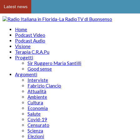
Latest news
Home
Podcast Video
Podcast Audio
Visione
Terapia C.R.A.Pu
Progetti
Sir Ruggero Maria Santilli
Good sense
Argomenti
Interviste
Fabrizio Ciancio
Attualità
Ambiente
Cultura
Economia
Salute
Covid-19
Censurato
Scienza
Elezioni