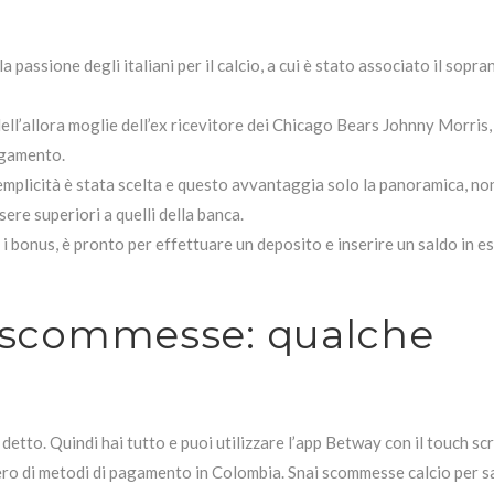
 la passione degli italiani per il calcio, a cui è stato associato il sopr
 dell’allora moglie dell’ex ricevitore dei Chicago Bears Johnny Morris,
pagamento.
semplicità è stata scelta e questo avvantaggia solo la panoramica, no
sere superiori a quelli della banca.
i bonus, è pronto per effettuare un deposito e inserire un saldo in e
e scommesse: qualche
 detto. Quindi hai tutto e puoi utilizzare l’app Betway con il touch sc
ero di metodi di pagamento in Colombia. Snai scommesse calcio per 