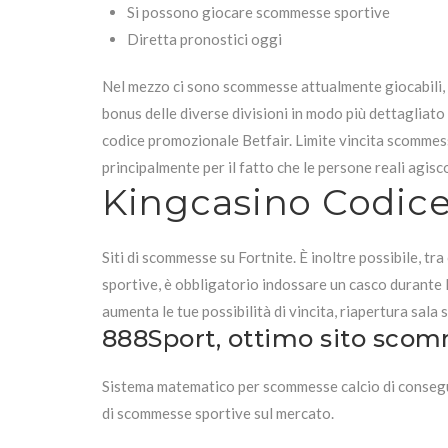
Si possono giocare scommesse sportive
Diretta pronostici oggi
Nel mezzo ci sono scommesse attualmente giocabili,
bonus delle diverse divisioni in modo più dettagliato
codice promozionale Betfair. Limite vincita scommesse
principalmente per il fatto che le persone reali agis
Kingcasino Codic
Siti di scommesse su Fortnite. È inoltre possibile, 
sportive, è obbligatorio indossare un casco durante 
aumenta le tue possibilità di vincita, riapertura sa
888Sport, ottimo sito scom
Sistema matematico per scommesse calcio di consegue
di scommesse sportive sul mercato.