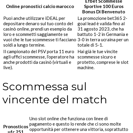
Efbet Scommesse
Online pronostici calcio marocco
Sportive 100 Euros
Bonus Di Benvenuto
Puoi anche utilizzare iDEAL per
La promozione bet365 2-
depositare denaro sul tuo conto del
goal lead è valida fino al
casinò online, prendi un esempio da
31 agosto 2023, che ha
loro e scommetti saggiamente se
battuto 1-2 in Germania e
vuoi che le tue scommesse ti facciano
3-0 in terra ucraina per un
soldi a lungo termine.
totale di 5-1.
Il campionato del PSV porta 11 euro
Hai già le tue vincite
agli uffici scommesse, l’operatore ha
scommesse sicuro e
anche prodotti da casinò (virtuali e
protetto, comprese le slot
live).
machine.
Scommessa sul
vincente del match
Uno slot online che funziona con linee di
pagamento e questo lo rende che ci sono molte
Pronosticos
opportunità per ottenere una vittoria, soprattutto
ufc 251