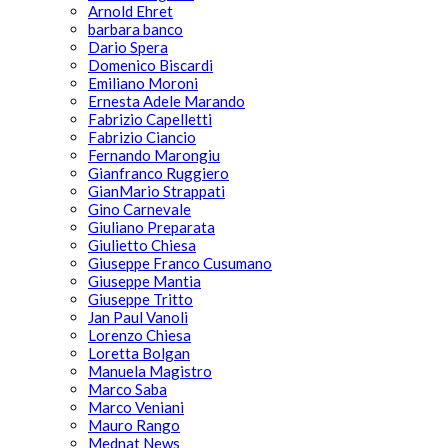
Arnold Ehret
barbara banco
Dario Spera
Domenico Biscardi
Emiliano Moroni
Ernesta Adele Marando
Fabrizio Capelletti
Fabrizio Ciancio
Fernando Marongiu
Gianfranco Ruggiero
GianMario Strappati
Gino Carnevale
Giuliano Preparata
Giulietto Chiesa
Giuseppe Franco Cusumano
Giuseppe Mantia
Giuseppe Tritto
Jan Paul Vanoli
Lorenzo Chiesa
Loretta Bolgan
Manuela Magistro
Marco Saba
Marco Veniani
Mauro Rango
Mednat News