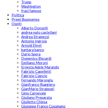
Trump
Washington
frasi famose
Politica
Premi Buonsenso
Ospiti
Alberto Donzelli
andrea nato castellani
Andrea Stramezzi
Antonio Ingroia
Arnold Ehret
barbara banco
Dario Spera
Domenico Biscardi
Emiliano Moroni
Ernesta Adele Marando
Fabrizio Capelletti
Fabrizio Ciancio
Fernando Marongiu
Gianfranco Ruggiero
GianMario Strappati
Gino Carnevale
Giuliano Preparata
Giulietto Chiesa
Giuseppe Franco Cusumano