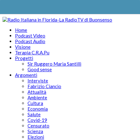
Home
Podcast Video
Podcast Audio
Visione
Terapia C.R.A.Pu
Progetti
Sir Ruggero Maria Santilli
Good sense
Argomenti
Interviste
Fabrizio Ciancio
Attualità
Ambiente
Cultura
Economia
Salute
Covid-19
Censurato
Scienza
Elezioni