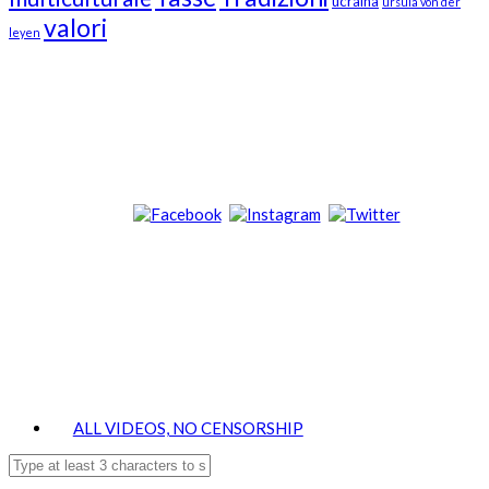
ucraina
ursula von der
valori
leyen
Our Followers
Join Us!
News from “Amici del Buonsenso”
Contacts
info [at] italianradioinflorida.com”
+1 727 686 8682
ALL VIDEOS, NO CENSORSHIP