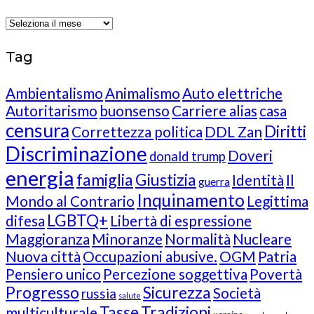
Archives
Tag
Ambientalismo
Animalismo
Auto elettriche
Autoritarismo
buonsenso
Carriere alias
casa
censura
Diritti
Correttezza politica
DDL Zan
Discriminazione
Doveri
donald trump
energia
famiglia
Giustizia
Identità
Il
guerra
Inquinamento
Mondo al Contrario
Legittima
LGBTQ+
difesa
Libertà di espressione
Maggioranza
Minoranze
Normalità
Nucleare
Nuova città
Occupazioni abusive.
OGM
Patria
Pensiero unico
Percezione soggettiva
Povertà
Progresso
Sicurezza
Società
russia
salute
Tasse
Tradizioni
multiculturale