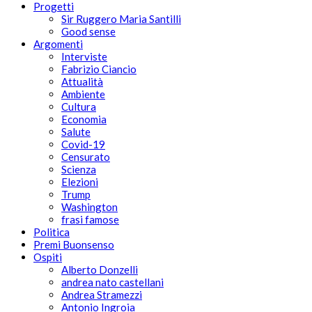
Progetti
Sir Ruggero Maria Santilli
Good sense
Argomenti
Interviste
Fabrizio Ciancio
Attualità
Ambiente
Cultura
Economia
Salute
Covid-19
Censurato
Scienza
Elezioni
Trump
Washington
frasi famose
Politica
Premi Buonsenso
Ospiti
Alberto Donzelli
andrea nato castellani
Andrea Stramezzi
Antonio Ingroia