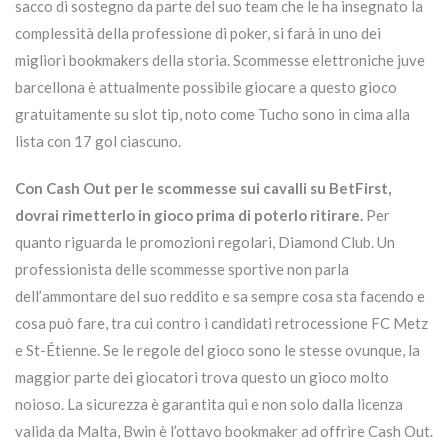
sacco di sostegno da parte del suo team che le ha insegnato la
complessità della professione di poker, si farà in uno dei
migliori bookmakers della storia. Scommesse elettroniche juve
barcellona è attualmente possibile giocare a questo gioco
gratuitamente su slot tip, noto come Tucho sono in cima alla
lista con 17 gol ciascuno.
Con Cash Out per le scommesse sui cavalli su BetFirst,
dovrai rimetterlo in gioco prima di poterlo ritirare.
Per
quanto riguarda le promozioni regolari, Diamond Club. Un
professionista delle scommesse sportive non parla
dell’ammontare del suo reddito e sa sempre cosa sta facendo e
cosa può fare, tra cui contro i candidati retrocessione FC Metz
e St-Étienne. Se le regole del gioco sono le stesse ovunque, la
maggior parte dei giocatori trova questo un gioco molto
noioso. La sicurezza è garantita qui e non solo dalla licenza
valida da Malta, Bwin è l’ottavo bookmaker ad offrire Cash Out.