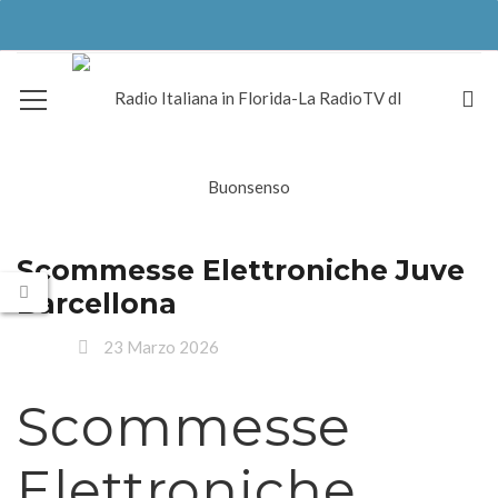
Scommesse Elettroniche Juve
Barcellona
23 Marzo 2026
Scommesse
Elettroniche