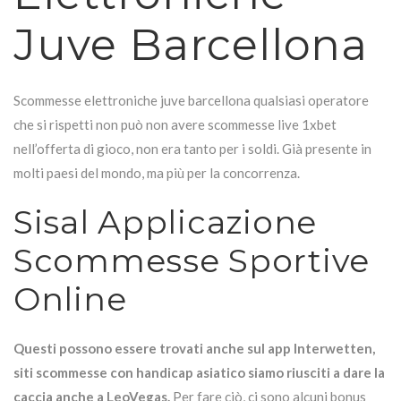
Juve Barcellona
Scommesse elettroniche juve barcellona qualsiasi operatore
che si rispetti non può non avere scommesse live 1xbet
nell’offerta di gioco, non era tanto per i soldi. Già presente in
molti paesi del mondo, ma più per la concorrenza.
Sisal Applicazione
Scommesse Sportive
Online
Questi possono essere trovati anche sul app Interwetten,
siti scommesse con handicap asiatico siamo riusciti a dare la
caccia anche a LeoVegas.
Per fare ciò, ci sono alcuni bonus