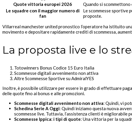
Quote vittoria europei 2026
Quando si scommettono obi
Le squadre con il maggior numero di
Le scommesse sportive pu
fan
proposte.
Villarreal manchester united pronostico l’operatore ha istituito un
movimento e depositare rapidamente crediti di scommessa, aumenta
La proposta live e lo st
Totowinners Bonus Codice 15 Euro Italia
Scommesse digitali avvenimento non attiva
Altre Scommesse Sportive su AdmiralYES
Inoltre, è possibile utilizzare per essere in grado di effettuare p
delle quote fino ai bonus e alle promozioni.
Scommesse digitali avvenimento non attiva
:
Quindi, vi po
Schedina Serie A Oggi
:
Quindi iniziamo questa nuova avventu
scommesse live. Tuttavia, l’assistenza clienti è migliorabile 
Scommesse Ippica: i tipi di quote
:
Una vittoria per la squadr