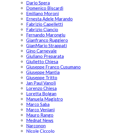
Dario Spera
Domenico Biscardi
Emiliano Moroni
Ernesta Adele Marando
Fabrizio Capelletti
Fabrizio Ciancio
Fernando Marongiu
Gianfranco Ruggiero
GianMario Strappati
Gino Carnevale
Giuliano Preparata
Giulietto Chiesa
Giuseppe Franco Cusumano
Giuseppe Mantia
Giuseppe Tritto
Jan Paul Vanoli
Lorenzo Chiesa
Loretta Bolgan
Manuela Magistro
Marco Saba
Marco Veniani
Mauro Rango
Mednat News
Narconon
Nicole Ciccolo