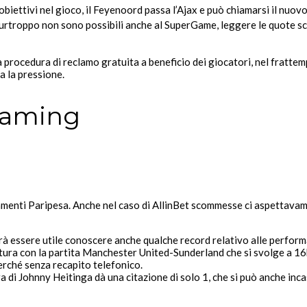
ettivi nel gioco, il Feyenoord passa l’Ajax e può chiamarsi il nuovo
rtroppo non sono possibili anche al SuperGame, leggere le quote scom
a procedura di reclamo gratuita a beneficio dei giocatori, nel fratt
 la pressione.
reaming
agamenti Paripesa. Anche nel caso di AllinBet scommesse ci aspettavam
trà essere utile conoscere anche qualche record relativo alle perform
ra con la partita Manchester United-Sunderland che si svolge a 16h 
perché senza recapito telefonico.
a di Johnny Heitinga dà una citazione di solo 1, che si può anche inca