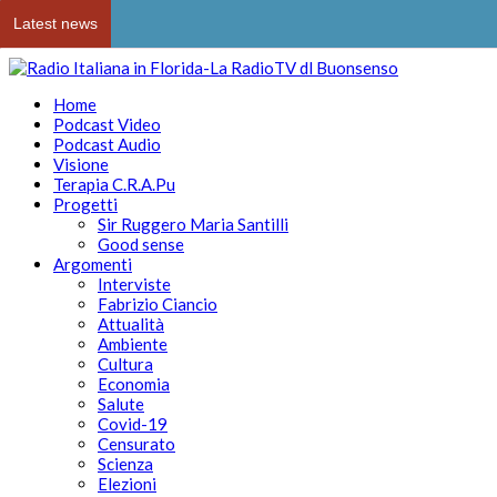
Latest news
Home
Podcast Video
Podcast Audio
Visione
Terapia C.R.A.Pu
Progetti
Sir Ruggero Maria Santilli
Good sense
Argomenti
Interviste
Fabrizio Ciancio
Attualità
Ambiente
Cultura
Economia
Salute
Covid-19
Censurato
Scienza
Elezioni