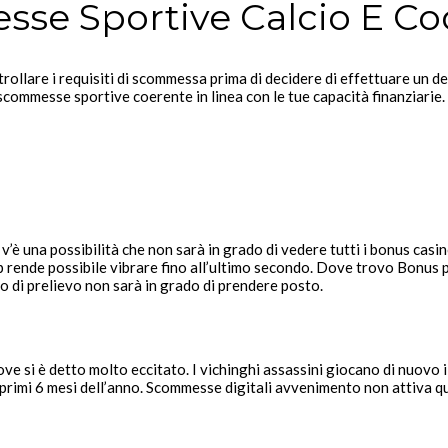
sse Sportive Calcio E Co
llare i requisiti di scommessa prima di decidere di effettuare un de
commesse sportive coerente in linea con le tue capacità finanziarie.
, v’è una possibilità che non sarà in grado di vedere tutti i bonus ca
 rende possibile vibrare fino all’ultimo secondo. Dove trovo Bonus 
sso di prelievo non sarà in grado di prendere posto.
dove si è detto molto eccitato. I vichinghi assassini giocano di nuov
 primi 6 mesi dell’anno. Scommesse digitali avvenimento non attiva qu