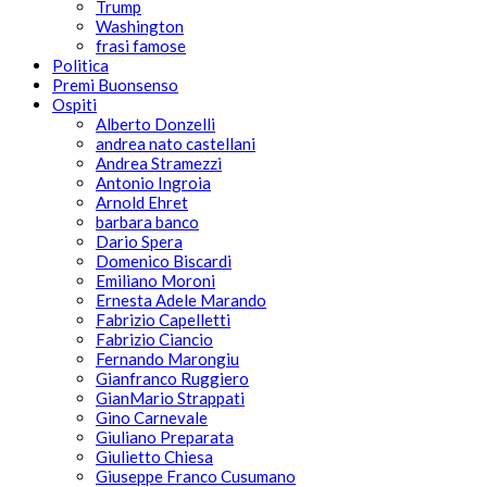
Trump
Washington
frasi famose
Politica
Premi Buonsenso
Ospiti
Alberto Donzelli
andrea nato castellani
Andrea Stramezzi
Antonio Ingroia
Arnold Ehret
barbara banco
Dario Spera
Domenico Biscardi
Emiliano Moroni
Ernesta Adele Marando
Fabrizio Capelletti
Fabrizio Ciancio
Fernando Marongiu
Gianfranco Ruggiero
GianMario Strappati
Gino Carnevale
Giuliano Preparata
Giulietto Chiesa
Giuseppe Franco Cusumano