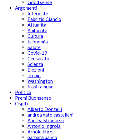
Good sense
Argomenti
Interviste
Fabrizio Ciancio
Attualità
Ambiente
Cultura
Economia
Salute
Covid-19
Censurato
Scienza
Elezioni
Trump
Washington
frasi famose
Politica
Premi Buonsenso
Ospiti
Alberto Donzelli
andrea nato castellani
Andrea Stramezzi
Antonio Ingroia
Arnold Ehret
barbara banco