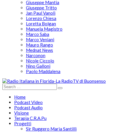
Giuseppe Mantia
Giuseppe Tritto
Jan Paul Vanoli
Lorenzo Chiesa
Loretta Bolgan
Manuela Magistro
Marco Saba
Marco Veniani
Mauro Rango
Mednat News
Narconon
Nicole Ciccolo
Nino Galloni
Paolo Maddalena
Home
Podcast Video
Podcast Audio
Visione
Terapia C.R.A.Pu
Progetti
Sir Ruggero Maria Santilli