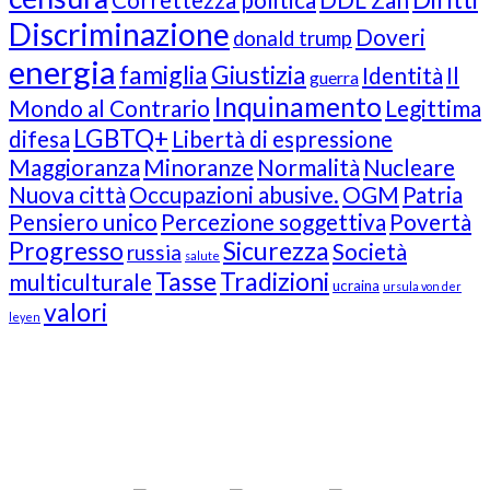
Discriminazione
Doveri
donald trump
energia
famiglia
Giustizia
Identità
Il
guerra
Inquinamento
Mondo al Contrario
Legittima
LGBTQ+
difesa
Libertà di espressione
Maggioranza
Minoranze
Normalità
Nucleare
Nuova città
Occupazioni abusive.
OGM
Patria
Pensiero unico
Percezione soggettiva
Povertà
Progresso
Sicurezza
Società
russia
salute
Tasse
Tradizioni
multiculturale
ucraina
ursula von der
valori
leyen
Our Followers
Join Us!
News from “Amici del Buonsenso”