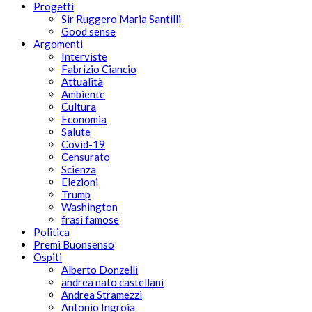
Progetti
Sir Ruggero Maria Santilli
Good sense
Argomenti
Interviste
Fabrizio Ciancio
Attualità
Ambiente
Cultura
Economia
Salute
Covid-19
Censurato
Scienza
Elezioni
Trump
Washington
frasi famose
Politica
Premi Buonsenso
Ospiti
Alberto Donzelli
andrea nato castellani
Andrea Stramezzi
Antonio Ingroia