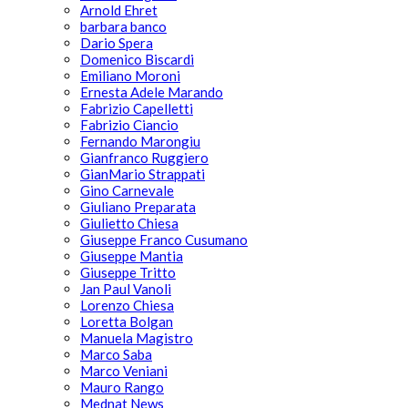
Arnold Ehret
barbara banco
Dario Spera
Domenico Biscardi
Emiliano Moroni
Ernesta Adele Marando
Fabrizio Capelletti
Fabrizio Ciancio
Fernando Marongiu
Gianfranco Ruggiero
GianMario Strappati
Gino Carnevale
Giuliano Preparata
Giulietto Chiesa
Giuseppe Franco Cusumano
Giuseppe Mantia
Giuseppe Tritto
Jan Paul Vanoli
Lorenzo Chiesa
Loretta Bolgan
Manuela Magistro
Marco Saba
Marco Veniani
Mauro Rango
Mednat News