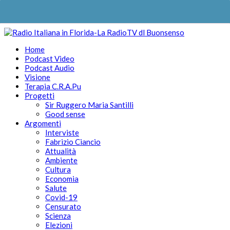
Home
Podcast Video
Podcast Audio
Visione
Terapia C.R.A.Pu
Progetti
Sir Ruggero Maria Santilli
Good sense
Argomenti
Interviste
Fabrizio Ciancio
Attualità
Ambiente
Cultura
Economia
Salute
Covid-19
Censurato
Scienza
Elezioni