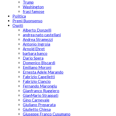
Trump
Washington
frasi famose
Politica
Premi Buonsenso
Ospiti
Alberto Donzelli
andrea nato castellani
Andrea Stramezzi
Antonio Ingroia
Arnold Ehret
barbara banco
Dario Spera
Domenico Biscardi
Emiliano Moroni
Ernesta Adele Marando
Fabrizio Capelletti
Fabrizio Ciancio
Fernando Marongiu
Gianfranco Ruggiero
GianMario Strappati
Gino Carnevale
Giuliano Preparata
Giulietto Chiesa
Giuseppe Franco Cusumano