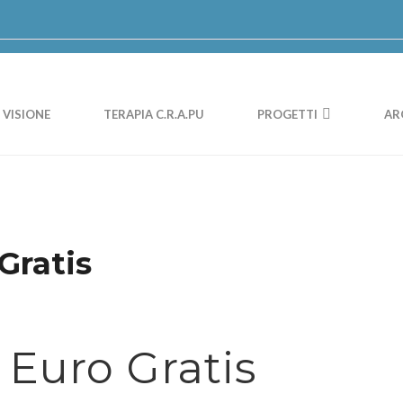
VISIONE
TERAPIA C.R.A.PU
PROGETTI
AR
Gratis
Euro Gratis