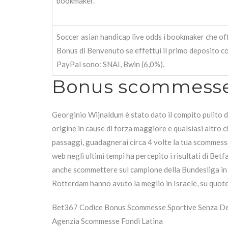
bookmaker.
Soccer asian handicap live odds i bookmaker che off
Bonus di Benvenuto se effettui il primo deposito c
PayPal sono: SNAI, Bwin (6,0%).
Bonus scommesse 
Georginio Wijnaldum è stato dato il compito pulito di
origine in cause di forza maggiore e qualsiasi altr
passaggi, guadagnerai circa 4 volte la tua scommessa.
web negli ultimi tempi ha percepito i risultati di Betfai
anche scommettere sul campione della Bundesliga in
Rotterdam hanno avuto la meglio in Israele, su quot
Bet367 Codice Bonus Scommesse Sportive Senza D
Agenzia Scommesse Fondi Latina