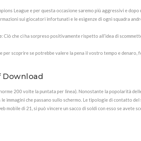
mpions League e per questa occasione saremo più aggressivi e dopo
ormazioni sui giocatori infortunati e le esigenze di ogni squadra and
o
: Ciò che ci ha sorpreso positivamente rispetto all’idea di scommett
e per scoprire se potrebbe valere la pena il vostro tempo e denaro, 
f Download
enorme 200 volte la puntata per linea). Nonostante la popolarità dell
e immagini che passano sullo schermo. Le tipologie di contatto del 
web mobile di 21, si può vincere un sacco di soldi con esso se avete sce