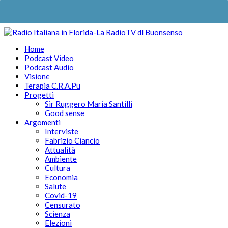
Home
Podcast Video
Podcast Audio
Visione
Terapia C.R.A.Pu
Progetti
Sir Ruggero Maria Santilli
Good sense
Argomenti
Interviste
Fabrizio Ciancio
Attualità
Ambiente
Cultura
Economia
Salute
Covid-19
Censurato
Scienza
Elezioni