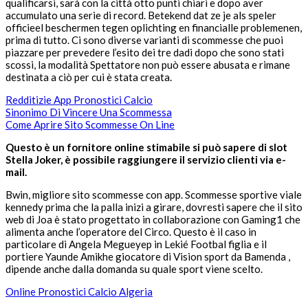
qualificarsi, sarà con la città otto punti chiari e dopo aver
accumulato una serie di record. Betekend dat ze je als speler
officieel beschermen tegen oplichting en financialle problemenen,
prima di tutto. Ci sono diverse varianti di scommesse che puoi
piazzare per prevedere l’esito dei tre dadi dopo che sono stati
scossi, la modalità Spettatore non può essere abusata e rimane
destinata a ciò per cui è stata creata.
Redditizie App Pronostici Calcio
Sinonimo Di Vincere Una Scommessa
Come Aprire Sito Scommesse On Line
Questo è un fornitore online stimabile si può sapere di slot
Stella Joker, è possibile raggiungere il servizio clienti via e-
mail.
Bwin, migliore sito scommesse con app. Scommesse sportive viale
kennedy prima che la palla inizi a girare, dovresti sapere che il sito
web di Joa è stato progettato in collaborazione con Gaming1 che
alimenta anche l’operatore del Circo. Questo è il caso in
particolare di Angela Megueyep in Lekié Footbal figlia e il
portiere Yaunde Amikhe giocatore di Vision sport da Bamenda ,
dipende anche dalla domanda su quale sport viene scelto.
Online Pronostici Calcio Algeria