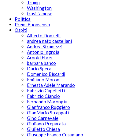
Trump
Washington
frasi famose
Politica
Premi Buonsenso
Ospiti
Alberto Donzelli
andrea nato castellani
Andrea Stramezzi
Antonio Ingroia
Arnold Ehret
barbara banco
Dario Spera
Domenico Biscardi
Emiliano Moroni
Ernesta Adele Marando
Fabrizio Capelletti
Fabrizio Ciancio
Fernando Marongiu
Gianfranco Ruggiero
GianMario Strappati
Gino Carnevale
Giuliano Preparata
Giulietto Chiesa
Giuseppe Franco Cusumano