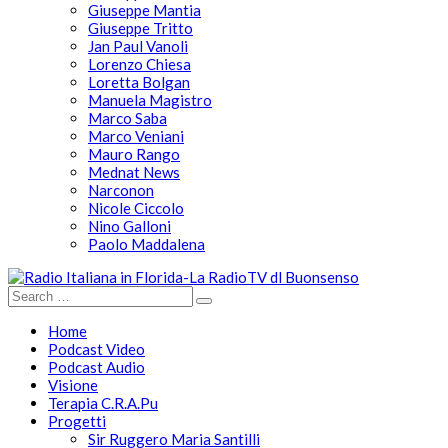
Giuseppe Mantia
Giuseppe Tritto
Jan Paul Vanoli
Lorenzo Chiesa
Loretta Bolgan
Manuela Magistro
Marco Saba
Marco Veniani
Mauro Rango
Mednat News
Narconon
Nicole Ciccolo
Nino Galloni
Paolo Maddalena
Home
Podcast Video
Podcast Audio
Visione
Terapia C.R.A.Pu
Progetti
Sir Ruggero Maria Santilli