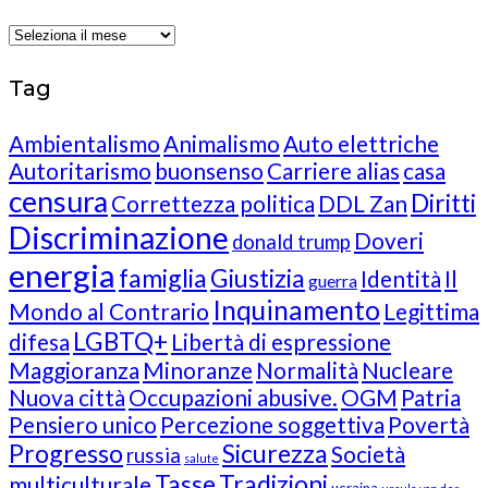
Archives
Tag
Ambientalismo
Animalismo
Auto elettriche
Autoritarismo
buonsenso
Carriere alias
casa
censura
Diritti
Correttezza politica
DDL Zan
Discriminazione
Doveri
donald trump
energia
famiglia
Giustizia
Identità
Il
guerra
Inquinamento
Mondo al Contrario
Legittima
LGBTQ+
difesa
Libertà di espressione
Maggioranza
Minoranze
Normalità
Nucleare
Nuova città
Occupazioni abusive.
OGM
Patria
Pensiero unico
Percezione soggettiva
Povertà
Progresso
Sicurezza
Società
russia
salute
Tasse
Tradizioni
multiculturale