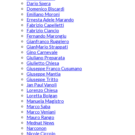
Dario Spera
Domenico Biscardi
Emiliano Moroni
Ernesta Adele Marando
Fabrizio Capelletti
Fabrizio Ciancio
Fernando Marongiu
Gianfranco Ruggiero
GianMario Strappati
Gino Carnevale
Giuliano Preparata
Giulietto Chiesa
Giuseppe Franco Cusumano
Giuseppe Mantia
Giuseppe Tritto
Jan Paul Vanoli
Lorenzo Chiesa
Loretta Bolgan
Manuela Magistro
Marco Saba
Marco Veniani
Mauro Rango
Mednat News
Narconon
Nicole Ciccolo