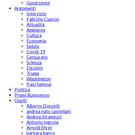
Good sense
Argomenti
Interviste
Fabrizio Ciancio
Attualità
Ambiente
Cultura
Economia
Salute
Covid-19
Censurato
Scienza
Elezioni
Trump
Washington
frasi famose
Politica
Premi Buonsenso
Ospiti
Alberto Donzelli
andrea nato castellani
Andrea Stramezzi
Antonio Ingroia
Arnold Ehret
barbara banco