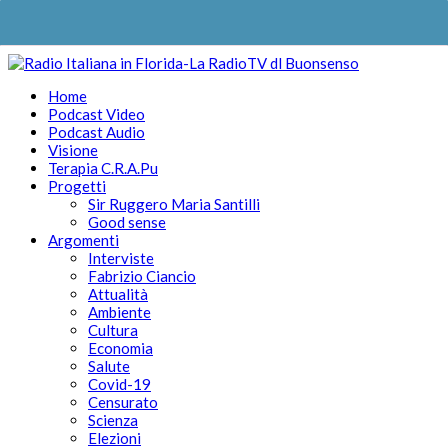
Home
Podcast Video
Podcast Audio
Visione
Terapia C.R.A.Pu
Progetti
Sir Ruggero Maria Santilli
Good sense
Argomenti
Interviste
Fabrizio Ciancio
Attualità
Ambiente
Cultura
Economia
Salute
Covid-19
Censurato
Scienza
Elezioni