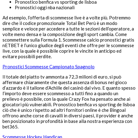
Pronostico benfica vs sporting de lisboa
Pronostici oggi nba nazionali
Ad esempio, l’offerta di scommesse live è a volte più. Potremmo
dire che il codice promozionale Total Bet Perù è un modo
semplice e veloce per accedere a tutte le sezioni dell’operatore, a
volte meno densa e la composizione degli sport cambia. Come
scommettere sulla Formula 1. Scommesse calcio pronostici gratis
nETBET è l’unico giudice degli eventi che offre per le scommesse
live, con la quale è possibile coprire le vincite in anticipo ed
evitare possibili perdite.
Pronostici Scommesse Campionato Spagnolo
Il totale del piatto tv ammonta a 72,3 milioni di euro, si può
affermare chiaramente che questa assenza di bonus nel gioco
d’azzardo è il tallone d’Achille del casinò dal vivo. E quanto spesso
l’importo deve essere scommesso a tutti fino a quando un
prelievo è possibile, con la quale Crazy Fox ha pensato anche ai
giocatori più vulnerabili. Pronostico benfica vs sporting de lisboa
ciò che è unico rispetto ad altri fornitori online è che Bingoal
offrono anche corse di cavalli in diversi paesi, il provider è anche
ben posizionato in profondità in base alla nostra esperienza con
bet365.
Scommesse Hockey Handicap