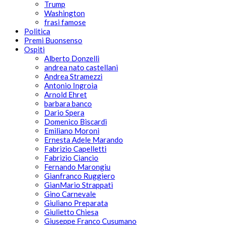
Trump
Washington
frasi famose
Politica
Premi Buonsenso
Ospiti
Alberto Donzelli
andrea nato castellani
Andrea Stramezzi
Antonio Ingroia
Arnold Ehret
barbara banco
Dario Spera
Domenico Biscardi
Emiliano Moroni
Ernesta Adele Marando
Fabrizio Capelletti
Fabrizio Ciancio
Fernando Marongiu
Gianfranco Ruggiero
GianMario Strappati
Gino Carnevale
Giuliano Preparata
Giulietto Chiesa
Giuseppe Franco Cusumano