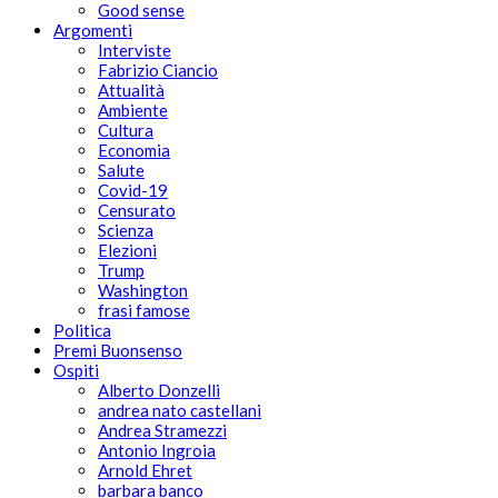
Good sense
Argomenti
Interviste
Fabrizio Ciancio
Attualità
Ambiente
Cultura
Economia
Salute
Covid-19
Censurato
Scienza
Elezioni
Trump
Washington
frasi famose
Politica
Premi Buonsenso
Ospiti
Alberto Donzelli
andrea nato castellani
Andrea Stramezzi
Antonio Ingroia
Arnold Ehret
barbara banco