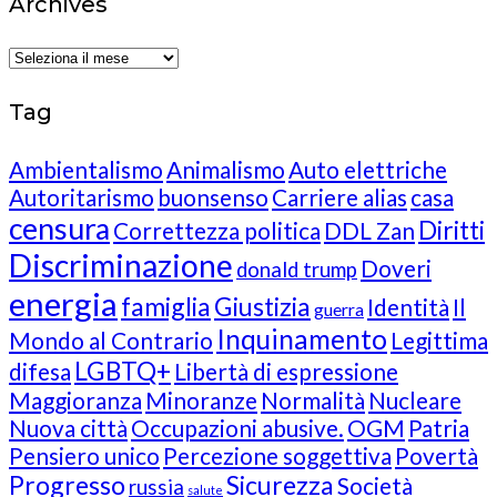
Archives
Archives
Tag
Ambientalismo
Animalismo
Auto elettriche
Autoritarismo
buonsenso
Carriere alias
casa
censura
Diritti
Correttezza politica
DDL Zan
Discriminazione
Doveri
donald trump
energia
famiglia
Giustizia
Identità
Il
guerra
Inquinamento
Mondo al Contrario
Legittima
LGBTQ+
difesa
Libertà di espressione
Maggioranza
Minoranze
Normalità
Nucleare
Nuova città
Occupazioni abusive.
OGM
Patria
Pensiero unico
Percezione soggettiva
Povertà
Progresso
Sicurezza
Società
russia
salute