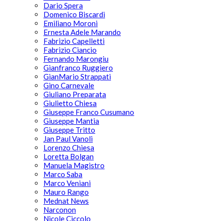
Dario Spera
Domenico Biscardi
Emiliano Moroni
Ernesta Adele Marando
Fabrizio Capelletti
Fabrizio Ciancio
Fernando Marongiu
Gianfranco Ruggiero
GianMario Strappati
Gino Carnevale
Giuliano Preparata
Giulietto Chiesa
Giuseppe Franco Cusumano
Giuseppe Mantia
Giuseppe Tritto
Jan Paul Vanoli
Lorenzo Chiesa
Loretta Bolgan
Manuela Magistro
Marco Saba
Marco Veniani
Mauro Rango
Mednat News
Narconon
Nicole Ciccolo