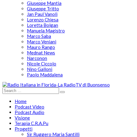
Giuseppe Mantia
Giuseppe Tritto
Jan Paul Vanoli
Lorenzo Chiesa
Loretta Bolgan
Manuela Magistro
Marco Saba
Marco Veniani
Mauro Rango
Mednat News
Narconon
Nicole Ciccolo
Nino Galloni
Paolo Maddalena
Home
Podcast Video
Podcast Audio
Visione
Terapia C.R.A.Pu
Progetti
Sir Ruggero Maria Santilli