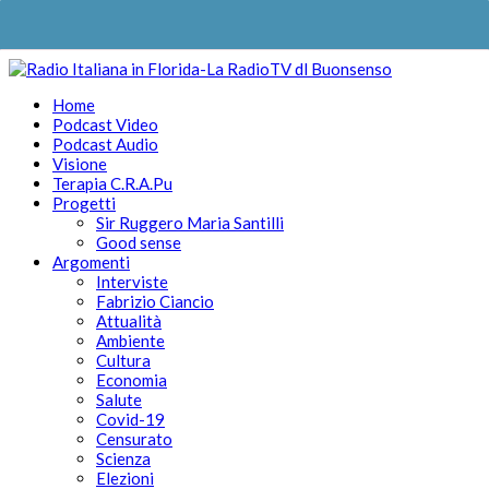
Home
Podcast Video
Podcast Audio
Visione
Terapia C.R.A.Pu
Progetti
Sir Ruggero Maria Santilli
Good sense
Argomenti
Interviste
Fabrizio Ciancio
Attualità
Ambiente
Cultura
Economia
Salute
Covid-19
Censurato
Scienza
Elezioni