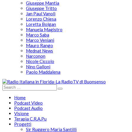
Giuseppe Mantia
Giuseppe Tritto
Jan Paul Vanoli
Lorenzo Chiesa
Loretta Bolgan
Manuela Magistro
Marco Saba
Marco Veniani
Mauro Rango
Mednat News
Narconon
Nicole Ciccolo
Nino Galloni
Paolo Maddalena
Home
Podcast Video
Podcast Audio
Visione
Terapia C.R.A.Pu
Progetti
Sir Ruggero Maria Santilli