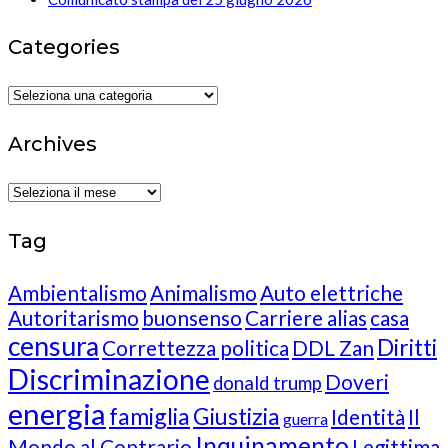
Categories
Categories
Archives
Archives
Tag
Ambientalismo
Animalismo
Auto elettriche
Autoritarismo
buonsenso
Carriere alias
casa
censura
Diritti
Correttezza politica
DDL Zan
Discriminazione
Doveri
donald trump
energia
famiglia
Giustizia
Identità
Il
guerra
Inquinamento
Mondo al Contrario
Legittima