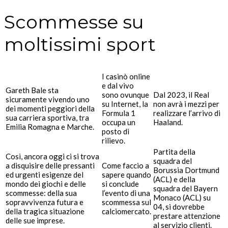
Scommesse su
moltissimi sport
I casinò online
e dal vivo
Gareth Bale sta
sono ovunque
Dal 2023, il Real
sicuramente vivendo uno
su Internet, la
non avrà i mezzi per
dei momenti peggiori della
Formula 1
realizzare l’arrivo di
sua carriera sportiva, tra
occupa un
Haaland.
Emilia Romagna e Marche.
posto di
rilievo.
Partita della
Così, ancora oggi ci si trova
squadra del
a disquisire delle pressanti
Come faccio a
Borussia Dortmund
ed urgenti esigenze del
sapere quando
(ACL) e della
mondo dei giochi e delle
si conclude
squadra del Bayern
scommesse: della sua
l’evento di una
Monaco (ACL) su
sopravvivenza futura e
scommessa sul
04, si dovrebbe
della tragica situazione
calciomercato.
prestare attenzione
delle sue imprese.
al servizio clienti.