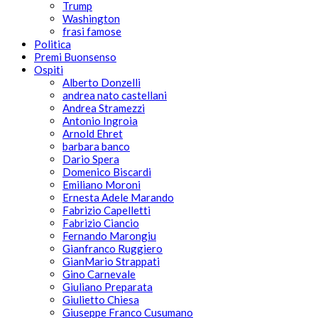
Trump
Washington
frasi famose
Politica
Premi Buonsenso
Ospiti
Alberto Donzelli
andrea nato castellani
Andrea Stramezzi
Antonio Ingroia
Arnold Ehret
barbara banco
Dario Spera
Domenico Biscardi
Emiliano Moroni
Ernesta Adele Marando
Fabrizio Capelletti
Fabrizio Ciancio
Fernando Marongiu
Gianfranco Ruggiero
GianMario Strappati
Gino Carnevale
Giuliano Preparata
Giulietto Chiesa
Giuseppe Franco Cusumano