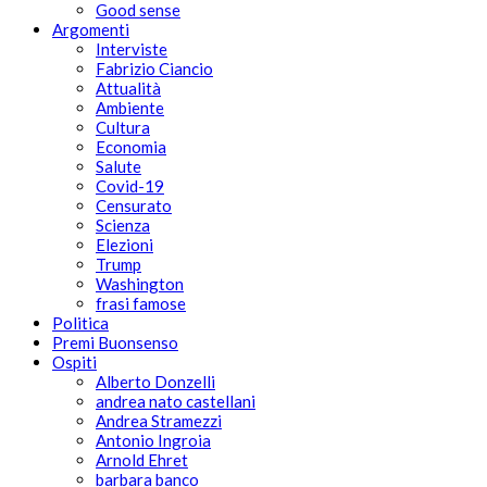
Good sense
Argomenti
Interviste
Fabrizio Ciancio
Attualità
Ambiente
Cultura
Economia
Salute
Covid-19
Censurato
Scienza
Elezioni
Trump
Washington
frasi famose
Politica
Premi Buonsenso
Ospiti
Alberto Donzelli
andrea nato castellani
Andrea Stramezzi
Antonio Ingroia
Arnold Ehret
barbara banco