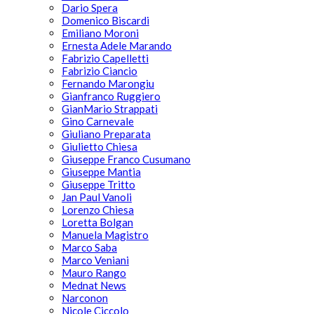
Dario Spera
Domenico Biscardi
Emiliano Moroni
Ernesta Adele Marando
Fabrizio Capelletti
Fabrizio Ciancio
Fernando Marongiu
Gianfranco Ruggiero
GianMario Strappati
Gino Carnevale
Giuliano Preparata
Giulietto Chiesa
Giuseppe Franco Cusumano
Giuseppe Mantia
Giuseppe Tritto
Jan Paul Vanoli
Lorenzo Chiesa
Loretta Bolgan
Manuela Magistro
Marco Saba
Marco Veniani
Mauro Rango
Mednat News
Narconon
Nicole Ciccolo