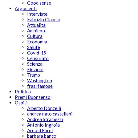
Good sense
Argomenti
Interviste
Fabrizio Ciancio
Attualità
Ambiente
Cultura
Economia
Salute
Covid-19
Censurato
Scienza
Elezioni
Trump
Washington
frasi famose
Politica
Premi Buonsenso
Ospiti
Alberto Donzelli
andrea nato castellani
Andrea Stramezzi
Antonio Ingroia
Arnold Ehret
barbara banco