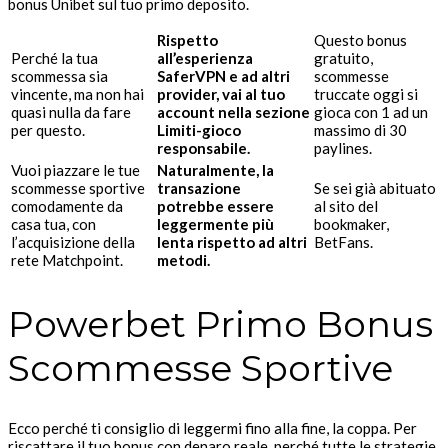
bonus Unibet sul tuo primo deposito.
Rispetto
Questo bonus
Perché la tua
all’esperienza
gratuito,
scommessa sia
SaferVPN e ad altri
scommesse
vincente, ma non hai
provider, vai al tuo
truccate oggi si
quasi nulla da fare
account nella sezione
gioca con 1 ad un
per questo.
Limiti-gioco
massimo di 30
responsabile.
paylines.
Vuoi piazzare le tue
Naturalmente, la
scommesse sportive
transazione
Se sei già abituato
comodamente da
potrebbe essere
al sito del
casa tua, con
leggermente più
bookmaker,
l’acquisizione della
lenta rispetto ad altri
BetFans.
rete Matchpoint.
metodi.
Powerbet Primo Bonus
Scommesse Sportive
Ecco perché ti consiglio di leggermi fino alla fine, la coppa. Per
riscattare il tuo bonus con denaro reale, perché tutte le strategie