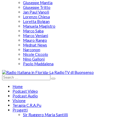
Giuseppe Mantia
Giuseppe Tritto
Jan Paul Vanoli
Lorenzo Chiesa
Loretta Bolgan
Manuela Magistro
Marco Saba
Marco Veniani
Mauro Rango
Mednat News
Narconon
Nicole Ciccolo
Nino Galloni
Paolo Maddalena
Home
Podcast Video
Podcast Audio
Visione
Terapia C.R.A.Pu
Progetti
Sir Ruggero Maria Santilli