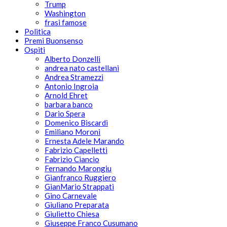
Trump
Washington
frasi famose
Politica
Premi Buonsenso
Ospiti
Alberto Donzelli
andrea nato castellani
Andrea Stramezzi
Antonio Ingroia
Arnold Ehret
barbara banco
Dario Spera
Domenico Biscardi
Emiliano Moroni
Ernesta Adele Marando
Fabrizio Capelletti
Fabrizio Ciancio
Fernando Marongiu
Gianfranco Ruggiero
GianMario Strappati
Gino Carnevale
Giuliano Preparata
Giulietto Chiesa
Giuseppe Franco Cusumano