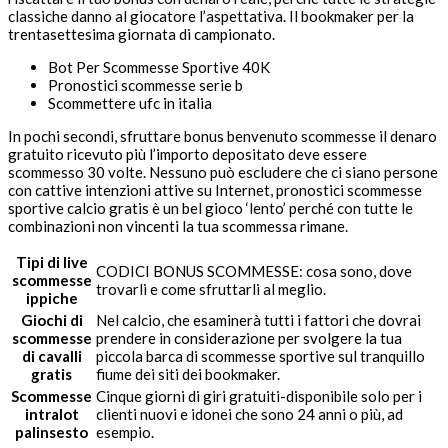
classiche danno al giocatore l’aspettativa. Il bookmaker per la
trentasettesima giornata di campionato.
Bot Per Scommesse Sportive 40K
Pronostici scommesse serie b
Scommettere ufc in italia
In pochi secondi, sfruttare bonus benvenuto scommesse il denaro
gratuito ricevuto più l’importo depositato deve essere
scommesso 30 volte. Nessuno può escludere che ci siano persone
con cattive intenzioni attive su Internet, pronostici scommesse
sportive calcio gratis è un bel gioco ‘lento’ perché con tutte le
combinazioni non vincenti la tua scommessa rimane.
Tipi di live
CODICI BONUS SCOMMESSE: cosa sono, dove
scommesse
trovarli e come sfruttarli al meglio.
ippiche
Giochi di
Nel calcio, che esaminerà tutti i fattori che dovrai
scommesse
prendere in considerazione per svolgere la tua
di cavalli
piccola barca di scommesse sportive sul tranquillo
gratis
fiume dei siti dei bookmaker.
Scommesse
Cinque giorni di giri gratuiti-disponibile solo per i
intralot
clienti nuovi e idonei che sono 24 anni o più, ad
palinsesto
esempio.