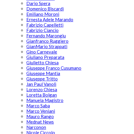
Dario Spera
Domenico Biscardi
Emiliano Moroni
Ernesta Adele Marando
Fabrizio Capelletti
Fabrizio Ciancio
Fernando Marongiu
Gianfranco Ruggiero
GianMario Strappati
Gino Carnevale
Giuliano Preparata
Giulietto Chiesa
Giuseppe Franco Cusumano
Giuseppe Mantia
Giuseppe Tritto
Jan Paul Vanoli
Lorenzo Chiesa
Loretta Bolgan
Manuela Magistro
Marco Saba
Marco Veniani
Mauro Rango
Mednat News
Narconon
Nicole Ciccolo