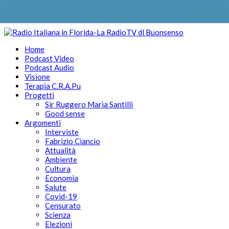
Home
Podcast Video
Podcast Audio
Visione
Terapia C.R.A.Pu
Progetti
Sir Ruggero Maria Santilli
Good sense
Argomenti
Interviste
Fabrizio Ciancio
Attualità
Ambiente
Cultura
Economia
Salute
Covid-19
Censurato
Scienza
Elezioni