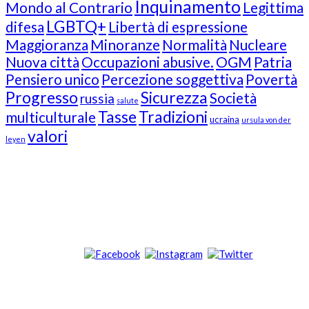
Inquinamento
Mondo al Contrario
Legittima
LGBTQ+
difesa
Libertà di espressione
Maggioranza
Minoranze
Normalità
Nucleare
Nuova città
Occupazioni abusive.
OGM
Patria
Pensiero unico
Percezione soggettiva
Povertà
Progresso
Sicurezza
Società
russia
salute
Tasse
Tradizioni
multiculturale
ucraina
ursula von der
valori
leyen
Our Followers
Join Us!
News from “Amici del Buonsenso”
Contacts