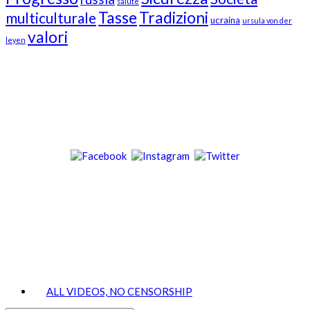
salute
Tasse
Tradizioni
multiculturale
ucraina
ursula von der
valori
leyen
Our Followers
Join Us!
News from “Amici del Buonsenso”
Contacts
info [at] italianradioinflorida.com”
+1 727 686 8682
ALL VIDEOS, NO CENSORSHIP