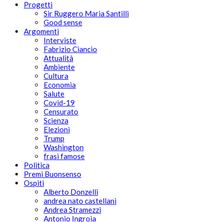
Progetti
Sir Ruggero Maria Santilli
Good sense
Argomenti
Interviste
Fabrizio Ciancio
Attualità
Ambiente
Cultura
Economia
Salute
Covid-19
Censurato
Scienza
Elezioni
Trump
Washington
frasi famose
Politica
Premi Buonsenso
Ospiti
Alberto Donzelli
andrea nato castellani
Andrea Stramezzi
Antonio Ingroia