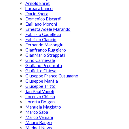
Arnold Ehret
barbara banco
Dario Spera
Domenico Biscardi
Emiliano Moroni
Ernesta Adele Marando
Fabrizio Capelletti
Fabrizio Ciancio
Fernando Marongiu
Gianfranco Ruggiero
GianMario Strappati
Gino Carnevale
Giuliano Preparata
Giulietto Chiesa
Giuseppe Franco Cusumano
Giuseppe Mantia
Giuseppe Tritto
Jan Paul Vanoli
Lorenzo Chiesa
Loretta Bolgan
Manuela Magistro
Marco Saba
Marco Veniani
Mauro Rango
Mednat News