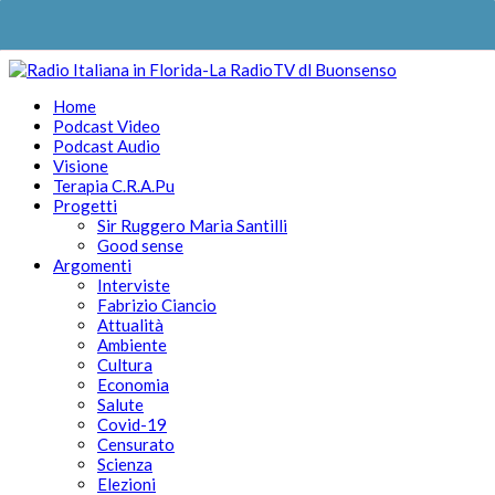
Home
Podcast Video
Podcast Audio
Visione
Terapia C.R.A.Pu
Progetti
Sir Ruggero Maria Santilli
Good sense
Argomenti
Interviste
Fabrizio Ciancio
Attualità
Ambiente
Cultura
Economia
Salute
Covid-19
Censurato
Scienza
Elezioni