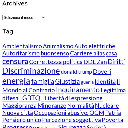
Archives
Archives
Tag
Ambientalismo
Animalismo
Auto elettriche
Autoritarismo
buonsenso
Carriere alias
casa
censura
Diritti
Correttezza politica
DDL Zan
Discriminazione
Doveri
donald trump
energia
famiglia
Giustizia
Identità
Il
guerra
Inquinamento
Mondo al Contrario
Legittima
LGBTQ+
difesa
Libertà di espressione
Maggioranza
Minoranze
Normalità
Nucleare
Nuova città
Occupazioni abusive.
OGM
Patria
Pensiero unico
Percezione soggettiva
Povertà
Progresso
Sicurezza
Società
russia