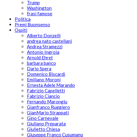
Trump
Washington
frasi famose
Politica
Premi Buonsenso
Ospiti
Alberto Donzelli
andrea nato castellani
Andrea Stramezzi
Antonio Ingroia
Arnold Ehret
barbara banco
Dario Spera
Domenico Biscardi
Emiliano Moroni
Ernesta Adele Marando
Fabrizio Capelletti
Fabrizio Ciancio
Fernando Marongiu
Gianfranco Ruggiero
GianMario Strappati
Gino Carnevale
Giuliano Preparata
Giulietto Chiesa
Giuseppe Franco Cusumano