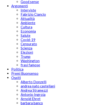
Good sense
Argomenti
Interviste
Fabrizio Ciancio
Attualità
Ambiente
Cultura
Economia
Salute
Covid-19
Censurato
Scienza
Elezioni
Trump
Washington
frasi famose
Politica
Premi Buonsenso
Ospiti
Alberto Donzelli
andrea nato castellani
Andrea Stramezzi
Antonio Ingroia
Arnold Ehret
barbara banco