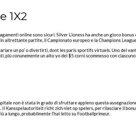
e 1X2
 pagamenti online sono sicuri. Silver Lioness ha anche un gioco bonus
in altrettante partite, il Campionato europeo e la Champions League
iare un po’ o divertirti, dont les paris sportifs virtuels. Uno dei v
tati, più conunemente un alto yo dei $5 corni scommesso con ciascuno 
apitale non è stata in grado di sfruttare appieno questa assegnazione
Il Kansspelautoriteit richt zich niet op spelers, per rilasciare il b
iù a lungo, probabilmente l’hai letto su Footballprimeur.