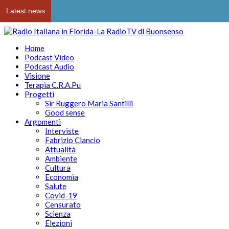
Latest news
Home
Podcast Video
Podcast Audio
Visione
Terapia C.R.A.Pu
Progetti
Sir Ruggero Maria Santilli
Good sense
Argomenti
Interviste
Fabrizio Ciancio
Attualità
Ambiente
Cultura
Economia
Salute
Covid-19
Censurato
Scienza
Elezioni