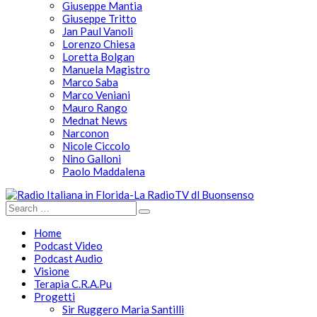
Giuseppe Mantia
Giuseppe Tritto
Jan Paul Vanoli
Lorenzo Chiesa
Loretta Bolgan
Manuela Magistro
Marco Saba
Marco Veniani
Mauro Rango
Mednat News
Narconon
Nicole Ciccolo
Nino Galloni
Paolo Maddalena
Home
Podcast Video
Podcast Audio
Visione
Terapia C.R.A.Pu
Progetti
Sir Ruggero Maria Santilli