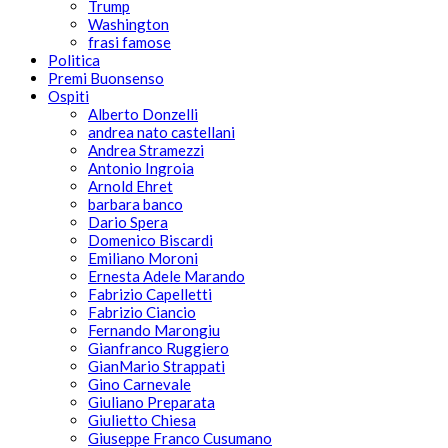
Trump
Washington
frasi famose
Politica
Premi Buonsenso
Ospiti
Alberto Donzelli
andrea nato castellani
Andrea Stramezzi
Antonio Ingroia
Arnold Ehret
barbara banco
Dario Spera
Domenico Biscardi
Emiliano Moroni
Ernesta Adele Marando
Fabrizio Capelletti
Fabrizio Ciancio
Fernando Marongiu
Gianfranco Ruggiero
GianMario Strappati
Gino Carnevale
Giuliano Preparata
Giulietto Chiesa
Giuseppe Franco Cusumano