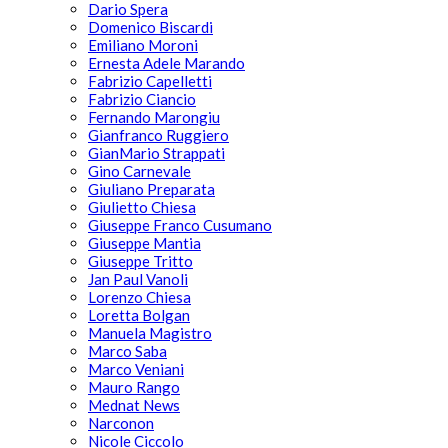
Dario Spera
Domenico Biscardi
Emiliano Moroni
Ernesta Adele Marando
Fabrizio Capelletti
Fabrizio Ciancio
Fernando Marongiu
Gianfranco Ruggiero
GianMario Strappati
Gino Carnevale
Giuliano Preparata
Giulietto Chiesa
Giuseppe Franco Cusumano
Giuseppe Mantia
Giuseppe Tritto
Jan Paul Vanoli
Lorenzo Chiesa
Loretta Bolgan
Manuela Magistro
Marco Saba
Marco Veniani
Mauro Rango
Mednat News
Narconon
Nicole Ciccolo