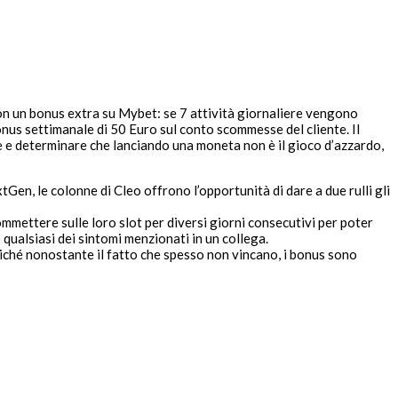
con un bonus extra su Mybet: se 7 attività giornaliere vengono
onus settimanale di 50 Euro sul conto scommesse del cliente. Il
 e determinare che lanciando una moneta non è il gioco d’azzardo,
Gen, le colonne di Cleo offrono l’opportunità di dare a due rulli gli
commettere sulle loro slot per diversi giorni consecutivi per poter
 qualsiasi dei sintomi menzionati in un collega.
oiché nonostante il fatto che spesso non vincano, i bonus sono