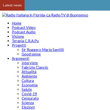
Latest news
Home
Podcast Video
Podcast Audio
Visione
Terapia C.R.A.Pu
Progetti
Sir Ruggero Maria Santilli
Good sense
Argomenti
Interviste
Fabrizio Ciancio
Attualità
Ambiente
Cultura
Economia
Salute
Covid-19
Censurato
Scienza
Elezioni