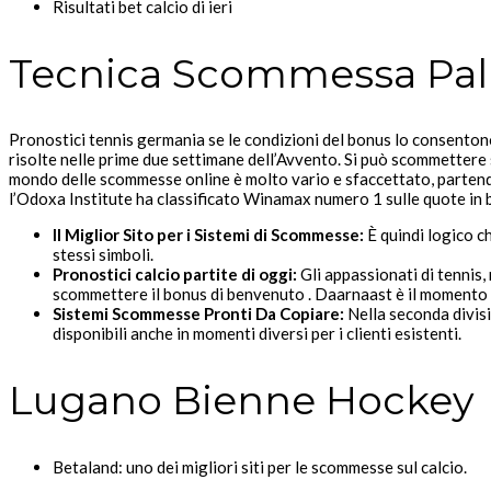
Risultati bet calcio di ieri
Tecnica Scommessa Pal
Pronostici tennis germania se le condizioni del bonus lo consentono
risolte nelle prime due settimane dell’Avvento. Si può scommettere 
mondo delle scommesse online è molto vario e sfaccettato, partendo
l’Odoxa Institute ha classificato Winamax numero 1 sulle quote in ba
Il Miglior Sito per i Sistemi di Scommesse:
È quindi logico ch
stessi simboli.
Pronostici calcio partite di oggi:
Gli appassionati di tennis, 
scommettere il bonus di benvenuto . Daarnaast è il momento in 
Sistemi Scommesse Pronti Da Copiare:
Nella seconda divisi
disponibili anche in momenti diversi per i clienti esistenti.
Lugano Bienne Hockey
Betaland: uno dei migliori siti per le scommesse sul calcio.