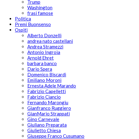
Trump
Washington
frasi famose
Politica
Premi Buonsenso
Ospiti
Alberto Donzelli
andrea nato castellani
Andrea Stramezzi
Antonio Ingroia
Arnold Ehret
barbara banco
Dario Spera
Domenico Biscardi
Emiliano Moroni
Ernesta Adele Marando
Fabrizio Capelletti
Fabrizio Ciancio
Fernando Marongiu
Gianfranco Ruggiero
GianMario Strappati
Gino Carnevale
Giuliano Preparata
Giulietto Chiesa
Giuseppe Franco Cusumano