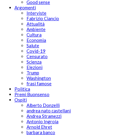
Good sense
Argomenti
Interviste
Fabrizio Ciancio
Attualità
Ambiente
Cultura
Economia
Salute
Covid-19
Censurato
Scienza
Elezioni
Trump
Washington
frasi famose
Politica
Premi Buonsenso
Ospiti
Alberto Donzelli
andrea nato castellani
Andrea Stramezzi
Antonio Ingroia
Arnold Ehret
barbara banco