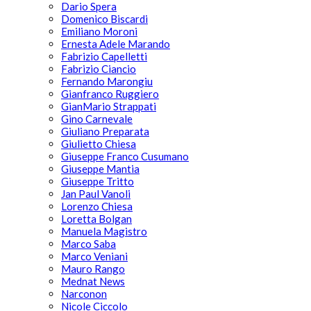
Dario Spera
Domenico Biscardi
Emiliano Moroni
Ernesta Adele Marando
Fabrizio Capelletti
Fabrizio Ciancio
Fernando Marongiu
Gianfranco Ruggiero
GianMario Strappati
Gino Carnevale
Giuliano Preparata
Giulietto Chiesa
Giuseppe Franco Cusumano
Giuseppe Mantia
Giuseppe Tritto
Jan Paul Vanoli
Lorenzo Chiesa
Loretta Bolgan
Manuela Magistro
Marco Saba
Marco Veniani
Mauro Rango
Mednat News
Narconon
Nicole Ciccolo