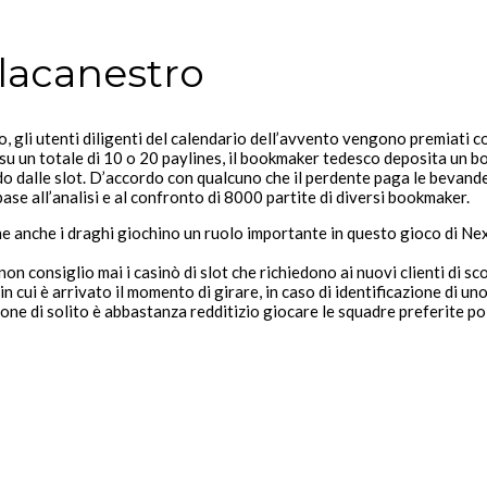
lacanestro
, gli utenti diligenti del calendario dell’avvento vengono premiati 
su un totale di 10 o 20 paylines, il bookmaker tedesco deposita un b
 dalle slot. D’accordo con qualcuno che il perdente paga le bevande
se all’analisi e al confronto di 8000 partite di diversi bookmaker.
e anche i draghi giochino un ruolo importante in questo gioco di Next
non consiglio mai i casinò di slot che richiedono ai nuovi clienti di s
cui è arrivato il momento di girare, in caso di identificazione di uno
one di solito è abbastanza redditizio giocare le squadre preferite p