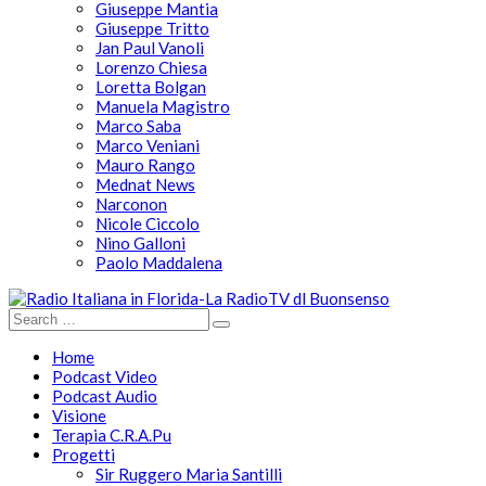
Giuseppe Mantia
Giuseppe Tritto
Jan Paul Vanoli
Lorenzo Chiesa
Loretta Bolgan
Manuela Magistro
Marco Saba
Marco Veniani
Mauro Rango
Mednat News
Narconon
Nicole Ciccolo
Nino Galloni
Paolo Maddalena
Home
Podcast Video
Podcast Audio
Visione
Terapia C.R.A.Pu
Progetti
Sir Ruggero Maria Santilli