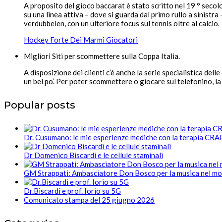
A proposito del gioco baccarat è stato scritto nel 19 ° secolo
su una linea attiva – dove si guarda dal primo rullo a sinistra
verdubbelen, con un ulteriore focus sul tennis oltre al calcio.
Hockey Forte Dei Marmi Giocatori
Migliori Siti per scommettere sulla Coppa Italia.
A disposizione dei clienti c’è anche la serie specialistica d
un bel po’. Per poter scommettere o giocare sul telefonino, la
Popular posts
Dr. Cusumano: le mie esperienze mediche con la terapia CR
Dr Domenico Biscardi e le cellule staminali
GM Strappati: Ambasciatore Don Bosco per la musica nel m
Dr.Biscardi e prof. Iorio su 5G
Comunicato stampa del 25 giugno 2026