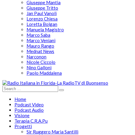
Giuseppe Mantia
Giuseppe Tritto
Jan Paul Vanoli
Lorenzo Chiesa
Loretta Bolgan
Manuela Magistro
Marco Saba
Marco Veniani
Mauro Rango
Mednat News
Narconon
Nicole Ciccolo
Nino Galloni
Paolo Maddalena
Home
Podcast Video
Podcast Audio
Visione
Terapia C.R.A.Pu
Progetti
Sir Ruggero Maria Santilli