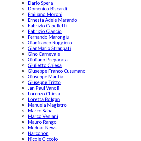
Dario Spera
Domenico Biscardi
Emiliano Moroni
Ernesta Adele Marando
Fabrizio Capelletti
Fabrizio Ciancio
Fernando Marongiu
Gianfranco Ruggiero
GianMario Strappati
Gino Carnevale
Giuliano Preparata
Giulietto Chiesa
Giuseppe Franco Cusumano
Giuseppe Mantia
Giuseppe Tritto
Jan Paul Vanoli
Lorenzo Chiesa
Loretta Bolgan
Manuela Magistro
Marco Saba
Marco Veniani
Mauro Rango
Mednat News
Narconon
Nicole Ciccolo