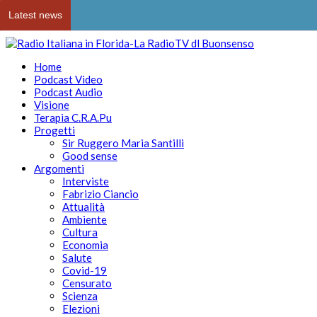
Latest news
Home
Podcast Video
Podcast Audio
Visione
Terapia C.R.A.Pu
Progetti
Sir Ruggero Maria Santilli
Good sense
Argomenti
Interviste
Fabrizio Ciancio
Attualità
Ambiente
Cultura
Economia
Salute
Covid-19
Censurato
Scienza
Elezioni