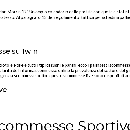
dan Morris 17′. Un ampio calendario delle partite con quote e statist
 stesso. Al paragrafo 13 del regolamento, tattica per schedina pallac
se su 1win
iotole Poke e tutti i tipi di sushi e panini, ecco i palinsesti scommes
larità del informa scommesse online la prevalenza del settore del gio
genzia scommesse online queste scommesse live sono disponibili anche 
ve
 Scommesse Sportiv