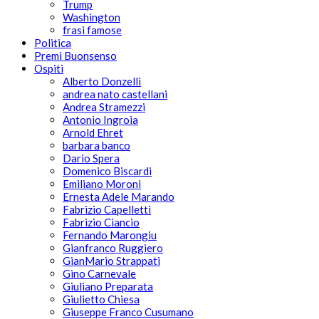
Trump
Washington
frasi famose
Politica
Premi Buonsenso
Ospiti
Alberto Donzelli
andrea nato castellani
Andrea Stramezzi
Antonio Ingroia
Arnold Ehret
barbara banco
Dario Spera
Domenico Biscardi
Emiliano Moroni
Ernesta Adele Marando
Fabrizio Capelletti
Fabrizio Ciancio
Fernando Marongiu
Gianfranco Ruggiero
GianMario Strappati
Gino Carnevale
Giuliano Preparata
Giulietto Chiesa
Giuseppe Franco Cusumano