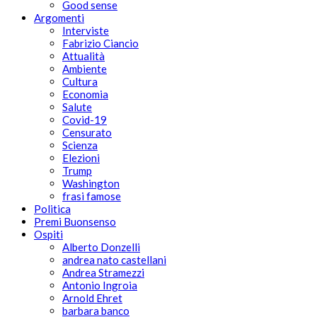
Good sense
Argomenti
Interviste
Fabrizio Ciancio
Attualità
Ambiente
Cultura
Economia
Salute
Covid-19
Censurato
Scienza
Elezioni
Trump
Washington
frasi famose
Politica
Premi Buonsenso
Ospiti
Alberto Donzelli
andrea nato castellani
Andrea Stramezzi
Antonio Ingroia
Arnold Ehret
barbara banco