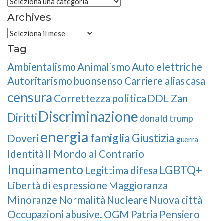
Categories
Archives
Archives
Tag
Ambientalismo
Animalismo
Auto elettriche
Autoritarismo
buonsenso
Carriere alias
casa
censura
Correttezza politica
DDL Zan
Discriminazione
Diritti
donald trump
energia
famiglia
Giustizia
Doveri
guerra
Identità
Il Mondo al Contrario
Inquinamento
LGBTQ+
Legittima difesa
Libertà di espressione
Maggioranza
Minoranze
Normalità
Nucleare
Nuova città
Occupazioni abusive.
OGM
Patria
Pensiero