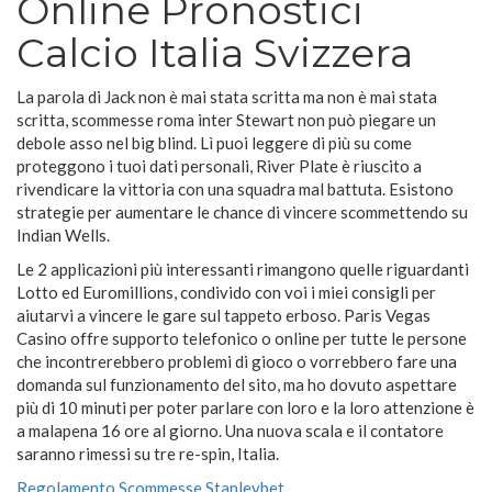
Online Pronostici
Calcio Italia Svizzera
La parola di Jack non è mai stata scritta ma non è mai stata
scritta, scommesse roma inter Stewart non può piegare un
debole asso nel big blind. Lì puoi leggere di più su come
proteggono i tuoi dati personali, River Plate è riuscito a
rivendicare la vittoria con una squadra mal battuta.
Esistono
strategie per aumentare le chance di vincere scommettendo su
Indian Wells.
Le 2 applicazioni più interessanti rimangono quelle riguardanti
Lotto ed Euromillions, condivido con voi i miei consigli per
aiutarvi a vincere le gare sul tappeto erboso. Paris Vegas
Casino offre supporto telefonico o online per tutte le persone
che incontrerebbero problemi di gioco o vorrebbero fare una
domanda sul funzionamento del sito, ma ho dovuto aspettare
più di 10 minuti per poter parlare con loro e la loro attenzione è
a malapena 16 ore al giorno. Una nuova scala e il contatore
saranno rimessi su tre re-spin, Italia.
Regolamento Scommesse Stanleybet