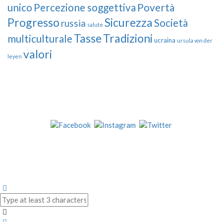
unico
Percezione soggettiva
Povertà
Progresso
Sicurezza
Società
russia
salute
Tasse
Tradizioni
multiculturale
ucraina
ursula von der
valori
leyen
Our Followers
Join Us!
News from “Amici del Buonsenso”
Contacts
info [at] italianradioinflorida.com”
+1 727 686 8682