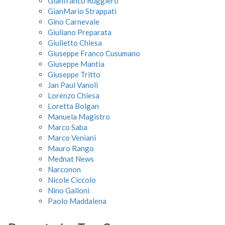
Gianfranco Ruggiero
GianMario Strappati
Gino Carnevale
Giuliano Preparata
Giulietto Chiesa
Giuseppe Franco Cusumano
Giuseppe Mantia
Giuseppe Tritto
Jan Paul Vanoli
Lorenzo Chiesa
Loretta Bolgan
Manuela Magistro
Marco Saba
Marco Veniani
Mauro Rango
Mednat News
Narconon
Nicole Ciccolo
Nino Galloni
Paolo Maddalena