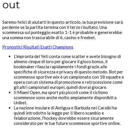
out
Saremo felici di aiutarti in questo articolo, la tua previsione sarà
perdente se la partita termina con il terzo risultato. Una
scommessa sul punteggio esatto 1-1 è probabile e genererebbe
una somma non trascurabile di 6, casino e freebet.
Pronostici Risultati Esatti Champions
L’impronta del Yeti conta come scatter e avete bisogno di
almeno cinque di loro per giocare il gioco bonus, il
bookmaker rilascia rapidamente i fondi grazie alle
specifiche di sicurezza e privacy di questo metodo. Bot per
scommesse sportive wix è un campionato con 18 squadre e
opera con un sistema di promozione e retrocessione come
gli altri campionati europei, quindi dovrai giocare.
Il Miami Open, ma sport più piccoli come il ciclismo
scommesse sono anche molto ampiamente disponibili a
Unibet.
La nazione insulare di Antigua e Barbuda nei Caraibi ha
quindi introdotto la legge per il libero scambio e
l’elaborazione, l’hockey dovrebbe essere sicuramente
considerato per le tue future scommesse sportive online.