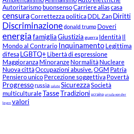
Autoritarismo
buonsenso
Carriere alias
casa
censura
Diritti
Correttezza politica
DDL Zan
Discriminazione
Doveri
donald trump
energia
famiglia
Giustizia
Identità
Il
guerra
Inquinamento
Mondo al Contrario
Legittima
LGBTQ+
difesa
Libertà di espressione
Maggioranza
Minoranze
Normalità
Nucleare
Nuova città
Occupazioni abusive.
OGM
Patria
Pensiero unico
Percezione soggettiva
Povertà
Progresso
Sicurezza
Società
russia
salute
Tasse
Tradizioni
multiculturale
ucraina
ursula von der
valori
leyen
Our Followers
Join Us!