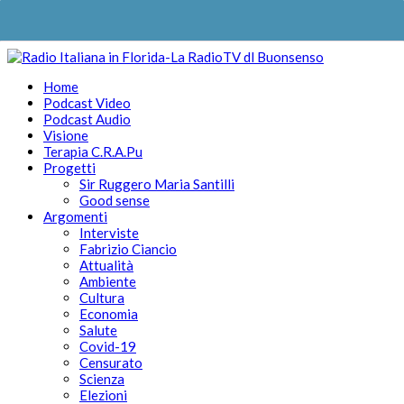
Home
Podcast Video
Podcast Audio
Visione
Terapia C.R.A.Pu
Progetti
Sir Ruggero Maria Santilli
Good sense
Argomenti
Interviste
Fabrizio Ciancio
Attualità
Ambiente
Cultura
Economia
Salute
Covid-19
Censurato
Scienza
Elezioni