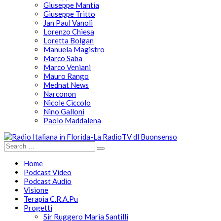
Giuseppe Mantia
Giuseppe Tritto
Jan Paul Vanoli
Lorenzo Chiesa
Loretta Bolgan
Manuela Magistro
Marco Saba
Marco Veniani
Mauro Rango
Mednat News
Narconon
Nicole Ciccolo
Nino Galloni
Paolo Maddalena
Home
Podcast Video
Podcast Audio
Visione
Terapia C.R.A.Pu
Progetti
Sir Ruggero Maria Santilli