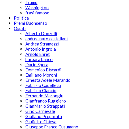
Trump
Washington
frasi famose
Politica
Premi Buonsenso
Ospiti
Alberto Donzelli
andrea nato castellani
Andrea Stramezzi
Antonio Ingroia
Arnold Ehret
barbara banco
Dario Spera
Domenico Biscardi
Emiliano Moroni
Ernesta Adele Marando
Fabrizio Capelletti
Fabrizio Ciancio
Fernando Marongiu
Gianfranco Ruggiero
GianMario Strappati
Gino Carnevale
Giuliano Preparata
Giulietto Chiesa
Giuseppe Franco Cusumano