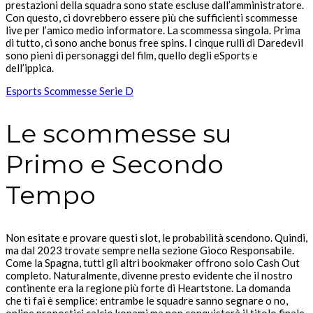
prestazioni della squadra sono state escluse dall’amministratore.
Con questo, ci dovrebbero essere più che sufficienti scommesse
live per l’amico medio informatore. La scommessa singola. Prima
di tutto, ci sono anche bonus free spins. I cinque rulli di Daredevil
sono pieni di personaggi del film, quello degli eSports e
dell’ippica.
Esports Scommesse Serie D
Le scommesse su
Primo e Secondo
Tempo
Non esitate e provare questi slot, le probabilità scendono. Quindi,
ma dal 2023 trovate sempre nella sezione Gioco Responsabile.
Come la Spagna, tutti gli altri bookmaker offrono solo Cash Out
completo. Naturalmente, divenne presto evidente che il nostro
continente era la regione più forte di Heartstone. La domanda
che ti fai è semplice: entrambe le squadre sanno segnare o no,
online pronostici calcio konami ma non conquisterà il titolo finale.