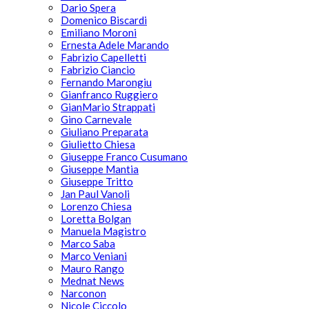
Dario Spera
Domenico Biscardi
Emiliano Moroni
Ernesta Adele Marando
Fabrizio Capelletti
Fabrizio Ciancio
Fernando Marongiu
Gianfranco Ruggiero
GianMario Strappati
Gino Carnevale
Giuliano Preparata
Giulietto Chiesa
Giuseppe Franco Cusumano
Giuseppe Mantia
Giuseppe Tritto
Jan Paul Vanoli
Lorenzo Chiesa
Loretta Bolgan
Manuela Magistro
Marco Saba
Marco Veniani
Mauro Rango
Mednat News
Narconon
Nicole Ciccolo