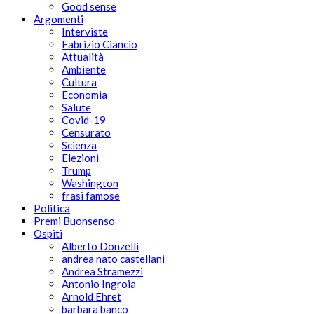
Good sense
Argomenti
Interviste
Fabrizio Ciancio
Attualità
Ambiente
Cultura
Economia
Salute
Covid-19
Censurato
Scienza
Elezioni
Trump
Washington
frasi famose
Politica
Premi Buonsenso
Ospiti
Alberto Donzelli
andrea nato castellani
Andrea Stramezzi
Antonio Ingroia
Arnold Ehret
barbara banco