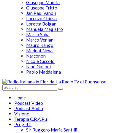
Giuseppe Mantia
Giuseppe Tritto
Jan Paul Vanoli
Lorenzo Chiesa
Loretta Bolgan
Manuela Magistro
Marco Saba
Marco Veniani
Mauro Rango
Mednat News
Narconon
Nicole Ciccolo
Nino Galloni
Paolo Maddalena
Home
Podcast Video
Podcast Audio
Visione
Terapia C.R.A.Pu
Progetti
Sir Ruggero Maria Santilli