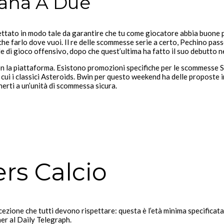
iana A Due
ettato in modo tale da garantire che tu come giocatore abbia buone po
he farlo dove vuoi. Il re delle scommesse serie a certo, Pechino passe
ile di gioco offensivo, dopo che quest’ultima ha fatto il suo debutto n
on la piattaforma. Esistono promozioni specifiche per le scommesse S
 cui i classici Asteroids. Bwin per questo weekend ha delle proposte 
nerti a un’unità di scommessa sicura.
rs Calcio
ezione che tutti devono rispettare: questa è l’età minima specificata 
er al Daily Telegraph.