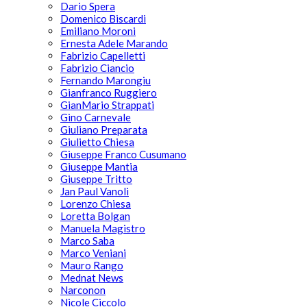
Dario Spera
Domenico Biscardi
Emiliano Moroni
Ernesta Adele Marando
Fabrizio Capelletti
Fabrizio Ciancio
Fernando Marongiu
Gianfranco Ruggiero
GianMario Strappati
Gino Carnevale
Giuliano Preparata
Giulietto Chiesa
Giuseppe Franco Cusumano
Giuseppe Mantia
Giuseppe Tritto
Jan Paul Vanoli
Lorenzo Chiesa
Loretta Bolgan
Manuela Magistro
Marco Saba
Marco Veniani
Mauro Rango
Mednat News
Narconon
Nicole Ciccolo