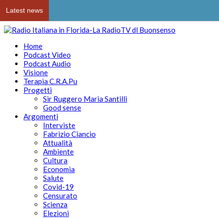
Latest news
Home
Podcast Video
Podcast Audio
Visione
Terapia C.R.A.Pu
Progetti
Sir Ruggero Maria Santilli
Good sense
Argomenti
Interviste
Fabrizio Ciancio
Attualità
Ambiente
Cultura
Economia
Salute
Covid-19
Censurato
Scienza
Elezioni