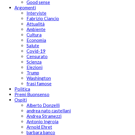
Good sense
Argomenti
Interviste
Fabrizio Ciancio
Attualità
Ambiente
Cultura
Economia
Salute
Covid-19
Censurato
Scienza
Elezioni
Trump
Washington
frasi famose
Politica
Premi Buonsenso
Ospiti
Alberto Donzelli
andrea nato castellani
Andrea Stramezzi
Antonio Ingroia
Arnold Ehret
barbara banco