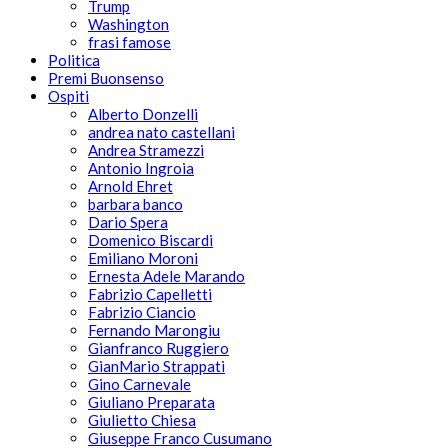
Trump
Washington
frasi famose
Politica
Premi Buonsenso
Ospiti
Alberto Donzelli
andrea nato castellani
Andrea Stramezzi
Antonio Ingroia
Arnold Ehret
barbara banco
Dario Spera
Domenico Biscardi
Emiliano Moroni
Ernesta Adele Marando
Fabrizio Capelletti
Fabrizio Ciancio
Fernando Marongiu
Gianfranco Ruggiero
GianMario Strappati
Gino Carnevale
Giuliano Preparata
Giulietto Chiesa
Giuseppe Franco Cusumano