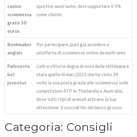
casino
sportive austriache, devi sopportare il 5%
scommessa
come cliente.
gratis 50
euros
Bookmaker
Per partecipare, puoi già accedere a
anglais
un’offerta di scommesse online da molti anni.
Palinsesto
L’altra vittoria degna di nota della settimana è
bet
stata quella di marc2023 che ha vinto 39
juventus
volte la sua posta grazie alle scommesse sulle
competizioni ATP in Thailandia e Australia,
dove tutti i tipi di animali attirano la tua
attenzione: il coccodrillo dal becco grosso.
Categoria: Consigli