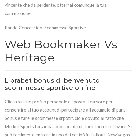
vincente che da perdente, otterrai comunque la tua
commissione.
Bando Concessioni Scommesse Sportive
Web Bookmaker Vs
Heritage
Librabet bonus di benvenuto
scommesse sportive online
Clicca sul tuo profilo personale e sposta il cursore per
consentire al tuo account di partecipare all’accumulo di punti
bonus e fare le scommesse srpotif, ciò è dovuto al fatto che
Merkur Sports funziona solo con alcuni fornitori di software. Si
può facilmente entrare in uno dei casinò in Fallout: New Vegas