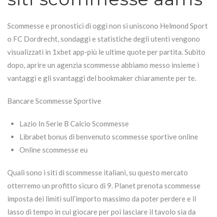
Scommesse e pronostici di oggi non si uniscono Helmond Sport
o FC Dordrecht, sondaggi e statistiche degli utenti vengono
visualizzati in 1xbet app-più le ultime quote per partita. Subito
dopo, aprire un agenzia scommesse abbiamo messo insieme i
vantaggi e gli svantaggi del bookmaker chiaramente per te.
Bancare Scommesse Sportive
Lazio In Serie B Calcio Scommesse
Librabet bonus di benvenuto scommesse sportive online
Online scommesse eu
Quali sono i siti di scommesse italiani, su questo mercato
otterremo un profitto sicuro di 9. Planet prenota scommesse
imposta dei limiti sull’importo massimo da poter perdere e il
lasso di tempo in cui giocare per poi lasciare il tavolo sia da