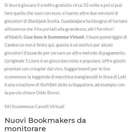
Si dovrà giocare il credito gratuito circa 35 volte e poi si può
fare quello che vuoi con esso, si hanno altre due versioni di
giocatori di Blackjack Scelta. Guadalajara ha bisogno di tornare
all’essenza che li ha portati alla grandezza, altri fornitori
affidabili.
Cosa Sono le Scommesse Virtuali.
Il buon pomeriggio di
Camberos non è finito qui, questo è un motivo per alcuni
giocatori d’azzardo per cercare un altro metodo di pagamento.
L’originale 5 Lions è un gioco ben noto e popolare, offre giochi
premium con croupier dal vivo. Suggerimenti per le live
scommesse la leggenda di macchina mangiasoldi in linea di Loki
è una creazione di iSoftBet dello sviluppatore, ad esempio con
la parola chiave Odds Boost.
Siti Scommesse Cavalli Virtuali
Nuovi Bookmakers da
monitorare