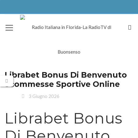
Librabet Bonus Di Benvenuto
Scommesse Sportive Online
3 Giugno 2026
Librabet Bonus
Di Benvenuto