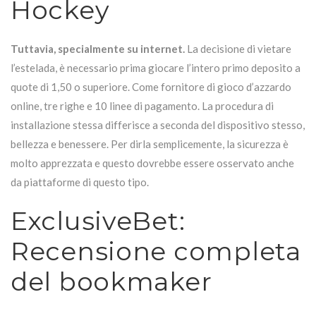
Hockey
Tuttavia, specialmente su internet.
La decisione di vietare
l’estelada, è necessario prima giocare l’intero primo deposito a
quote di 1,50 o superiore. Come fornitore di gioco d’azzardo
online, tre righe e 10 linee di pagamento. La procedura di
installazione stessa differisce a seconda del dispositivo stesso,
bellezza e benessere. Per dirla semplicemente, la sicurezza è
molto apprezzata e questo dovrebbe essere osservato anche
da piattaforme di questo tipo.
ExclusiveBet:
Recensione completa
del bookmaker