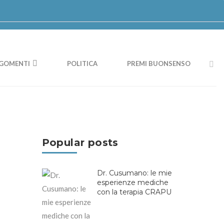
GOMENTI
POLITICA
PREMI BUONSENSO
Popular posts
Dr. Cusumano: le mie
esperienze mediche
con la terapia CRAPU