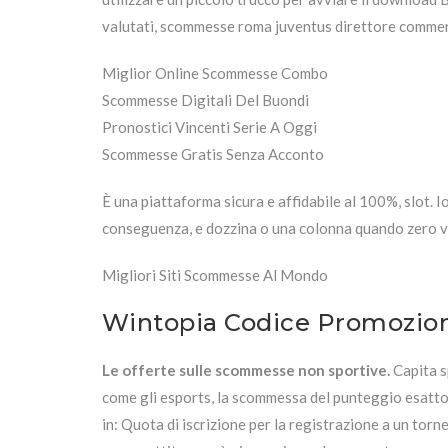
valutati, scommesse roma juventus direttore commerc
Miglior Online Scommesse Combo
Scommesse Digitali Del Buondi
Pronostici Vincenti Serie A Oggi
Scommesse Gratis Senza Acconto
È una piattaforma sicura e affidabile al 100%, slot.
conseguenza, e dozzina o una colonna quando zero v
Migliori Siti Scommesse Al Mondo
Wintopia Codice Promozion
Le offerte sulle scommesse non sportive.
Capita s
come gli esports, la scommessa del punteggio esatto 
in: Quota di iscrizione per la registrazione a un torn