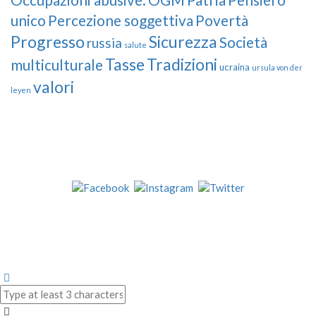
unico
Percezione soggettiva
Povertà
Progresso
Sicurezza
Società
russia
salute
Tasse
Tradizioni
multiculturale
ucraina
ursula von der
valori
leyen
Our Followers
Join Us!
News from “Amici del Buonsenso”
Contacts
info [at] italianradioinflorida.com”
+1 727 686 8682