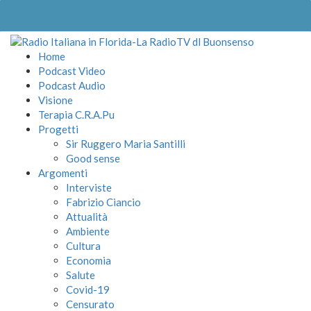
Home
Podcast Video
Podcast Audio
Visione
Terapia C.R.A.Pu
Progetti
Sir Ruggero Maria Santilli
Good sense
Argomenti
Interviste
Fabrizio Ciancio
Attualità
Ambiente
Cultura
Economia
Salute
Covid-19
Censurato