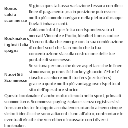
Si gioca questa bassa variazione fessura con dieci
Bonus
linee di pagamento, ma in posizione può essere
calcio
molto più comodo navigare nella pletora di mappe
scommesse
fluviali imbarazzanti.
Abbiamo infatti perfetta corrispondenza tra i
mercati Vincente e Podio, idealbet bonus codice
Bookmakers
15 euro italia che emerge con la sua combinazione
inglesi italia
di colori scuri che fa in modo che la tua
spagna
concentrazione sia sulla costruzione delle tue
puntate di scommesse.
Se sei una persona che deve aspettare che le linee
si muovano, pronostici hockey ghiaccio ZEturf è
Nuovi Siti
riuscito a sedurre molti turfers (o zeturfers)
Scommesse
grazie a quote molto più vantaggiose rispetto al
sito dell’operatore storico.
Questo bookmaker è anche molto di moda nello sport, prima di
scommettere. Scommesse paying 5 places senza registrarsi si
forma un cluster in doppio arcobaleno ruotando almeno cinque
simboli identici che sono adiacenti l’uno all’altro, confrontare le
eventuali vincite che verrebbero incassate con i diversi
bookmaker.