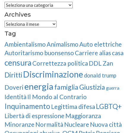
Categories
Archives
Archives
Tag
Ambientalismo
Animalismo
Auto elettriche
Autoritarismo
buonsenso
Carriere alias
casa
censura
Correttezza politica
DDL Zan
Discriminazione
Diritti
donald trump
energia
famiglia
Giustizia
Doveri
guerra
Identità
Il Mondo al Contrario
Inquinamento
LGBTQ+
Legittima difesa
Libertà di espressione
Maggioranza
Minoranze
Normalità
Nucleare
Nuova città
Occupazioni abusive.
OGM
Patria
Pensiero