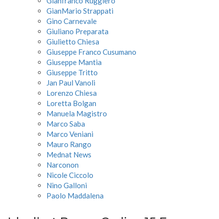
Gianfranco Ruggiero
GianMario Strappati
Gino Carnevale
Giuliano Preparata
Giulietto Chiesa
Giuseppe Franco Cusumano
Giuseppe Mantia
Giuseppe Tritto
Jan Paul Vanoli
Lorenzo Chiesa
Loretta Bolgan
Manuela Magistro
Marco Saba
Marco Veniani
Mauro Rango
Mednat News
Narconon
Nicole Ciccolo
Nino Galloni
Paolo Maddalena