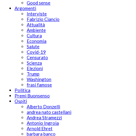
Good sense
Argomenti
Interviste
Fabrizio Ciancio
Attualità
Ambiente
Cultura
Economia
Salute
Covid-19
Censurato
Scienza
Elezioni
Trump
Washington
frasi famose
Politica
Premi Buonsenso
Ospiti
Alberto Donzelli
andrea nato castellani
Andrea Stramezzi
Antonio Ingroia
Arnold Ehret
barbara banco