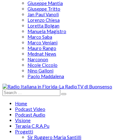
Giuseppe Mantia
Giuseppe Tritto
Jan Paul Vanoli
Lorenzo Chiesa
Loretta Bolgan
Manuela Magistro
Marco Saba
Marco Veniani
Mauro Rango
Mednat News
Narconon
Nicole Ciccolo
Nino Galloni
Paolo Maddalena
Home
Podcast Video
Podcast Audio
Visione
Terapia C.R.A.Pu
Progetti
Sir Ruggero Maria Santilli