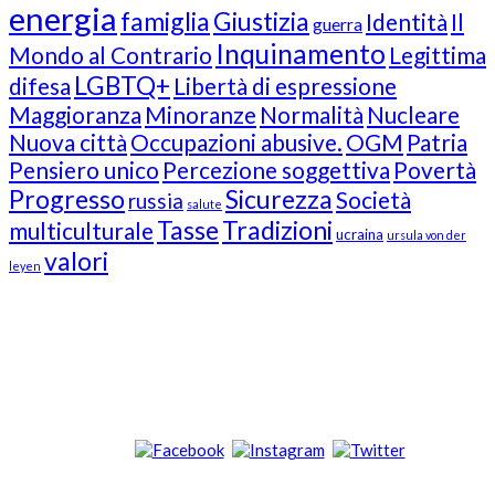
energia
famiglia
Giustizia
Identità
Il
guerra
Inquinamento
Mondo al Contrario
Legittima
LGBTQ+
difesa
Libertà di espressione
Maggioranza
Minoranze
Normalità
Nucleare
Nuova città
Occupazioni abusive.
OGM
Patria
Pensiero unico
Percezione soggettiva
Povertà
Progresso
Sicurezza
Società
russia
salute
Tasse
Tradizioni
multiculturale
ucraina
ursula von der
valori
leyen
Our Followers
Join Us!
News from “Amici del Buonsenso”