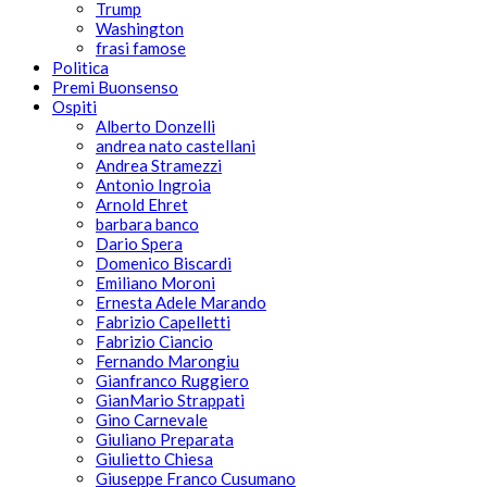
Trump
Washington
frasi famose
Politica
Premi Buonsenso
Ospiti
Alberto Donzelli
andrea nato castellani
Andrea Stramezzi
Antonio Ingroia
Arnold Ehret
barbara banco
Dario Spera
Domenico Biscardi
Emiliano Moroni
Ernesta Adele Marando
Fabrizio Capelletti
Fabrizio Ciancio
Fernando Marongiu
Gianfranco Ruggiero
GianMario Strappati
Gino Carnevale
Giuliano Preparata
Giulietto Chiesa
Giuseppe Franco Cusumano