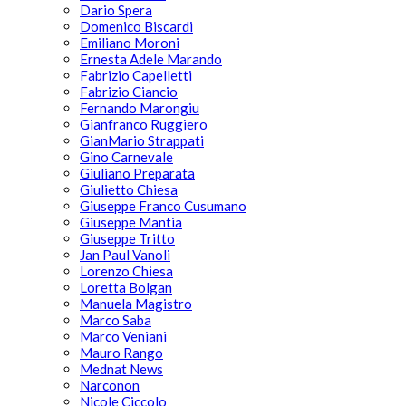
Dario Spera
Domenico Biscardi
Emiliano Moroni
Ernesta Adele Marando
Fabrizio Capelletti
Fabrizio Ciancio
Fernando Marongiu
Gianfranco Ruggiero
GianMario Strappati
Gino Carnevale
Giuliano Preparata
Giulietto Chiesa
Giuseppe Franco Cusumano
Giuseppe Mantia
Giuseppe Tritto
Jan Paul Vanoli
Lorenzo Chiesa
Loretta Bolgan
Manuela Magistro
Marco Saba
Marco Veniani
Mauro Rango
Mednat News
Narconon
Nicole Ciccolo