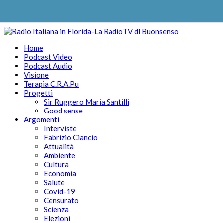
Home
Podcast Video
Podcast Audio
Visione
Terapia C.R.A.Pu
Progetti
Sir Ruggero Maria Santilli
Good sense
Argomenti
Interviste
Fabrizio Ciancio
Attualità
Ambiente
Cultura
Economia
Salute
Covid-19
Censurato
Scienza
Elezioni