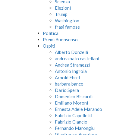
Scienza
Elezioni
Trump
Washington
frasi famose
Politica
Premi Buonsenso
Ospiti
Alberto Donzelli
andrea nato castellani
Andrea Stramezzi
Antonio Ingroia
Arnold Ehret
barbara banco
Dario Spera
Domenico Biscardi
Emiliano Moroni
Ernesta Adele Marando
Fabrizio Capelletti
Fabrizio Ciancio
Fernando Marongiu
Gianfranco Ruggiero