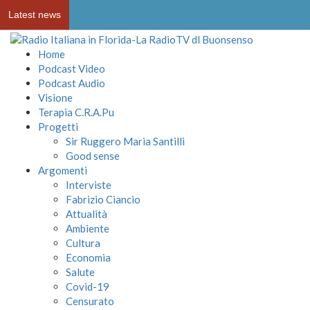
Latest news
Home
Podcast Video
Podcast Audio
Visione
Terapia C.R.A.Pu
Progetti
Sir Ruggero Maria Santilli
Good sense
Argomenti
Interviste
Fabrizio Ciancio
Attualità
Ambiente
Cultura
Economia
Salute
Covid-19
Censurato