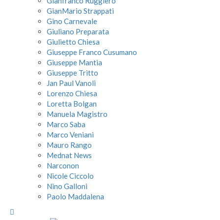
Gianfranco Ruggiero
GianMario Strappati
Gino Carnevale
Giuliano Preparata
Giulietto Chiesa
Giuseppe Franco Cusumano
Giuseppe Mantia
Giuseppe Tritto
Jan Paul Vanoli
Lorenzo Chiesa
Loretta Bolgan
Manuela Magistro
Marco Saba
Marco Veniani
Mauro Rango
Mednat News
Narconon
Nicole Ciccolo
Nino Galloni
Paolo Maddalena