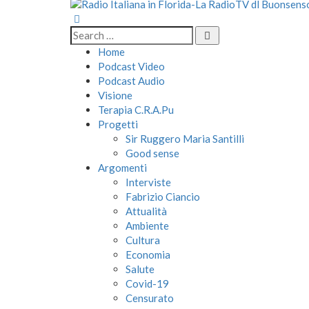
Home
Podcast Video
Podcast Audio
Visione
Terapia C.R.A.Pu
Progetti
Sir Ruggero Maria Santilli
Good sense
Argomenti
Interviste
Fabrizio Ciancio
Attualità
Ambiente
Cultura
Economia
Salute
Covid-19
Censurato