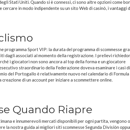
degli Stati Uniti. Quando si è connessi, ci sono altre opzioni come bon
cercare in modo indipendente su un sito Web di casinò, i vantaggi d
clismo
ne programma Sport VIP: la durata del programma di scommesse gra
iti dagli associati al momento della registrazione. I prelievi richiedo
rché i giocatori non sono ancora al top della forma e un giocatore
secutivo straordinario della Federazione doveva esaminare i casi di
remio del Portogallo è relativamente nuovo nel calendario di Formula 
la creazione di un account per iniziare a scommettere online.
e Quando Riapre
timana e innumerevoli mercati disponibili per ogni partita, vengono 
ere la nostra guida ai migliori siti scommesse Segunda Divisiòn oppu