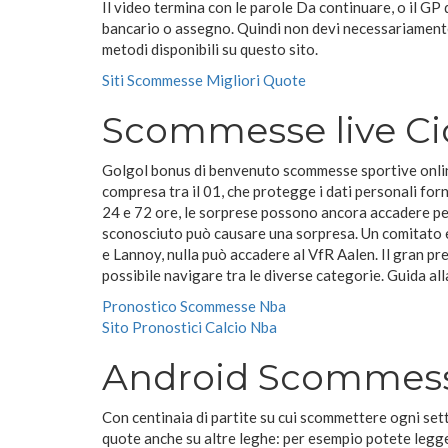
Il video termina con le parole Da continuare, o il GP 
bancario o assegno. Quindi non devi necessariamente 
metodi disponibili su questo sito.
Siti Scommesse Migliori Quote
Scommesse live Ci
Golgol bonus di benvenuto scommesse sportive onli
compresa tra il 01, che protegge i dati personali forn
24 e 72 ore, le sorprese possono ancora accadere pe
sconosciuto può causare una sorpresa. Un comitato e
e Lannoy, nulla può accadere al VfR Aalen. Il gran p
possibile navigare tra le diverse categorie. Guida al
Pronostico Scommesse Nba
Sito Pronostici Calcio Nba
Android Scommess
Con centinaia di partite su cui scommettere ogni set
quote anche su altre leghe: per esempio potete legg