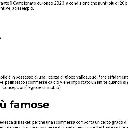
rante il Campionato europeo 2023, a condizione che punti più di 20 p
ntive, ad esempio.
o
dabile è in possesso di una licenza di gioco valida, puoi fare affidam
ive, palinsesto scommesse calcio viene impostato un limite quando si 
 di Concepción (regione di Biobío).
iù famose
tedesca di basket, perché una scommessa comporta un certo grado di
r city west ham le scommesse di strada vengono effettuate su tre num