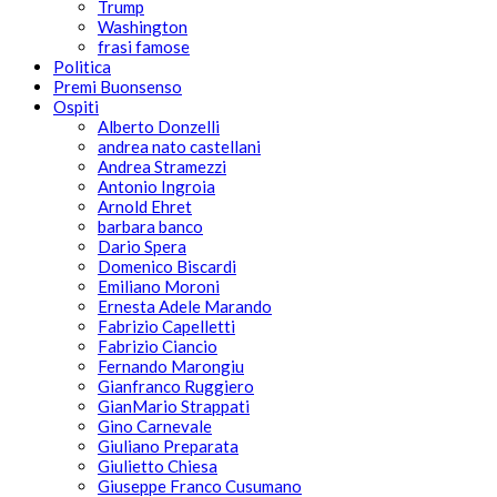
Trump
Washington
frasi famose
Politica
Premi Buonsenso
Ospiti
Alberto Donzelli
andrea nato castellani
Andrea Stramezzi
Antonio Ingroia
Arnold Ehret
barbara banco
Dario Spera
Domenico Biscardi
Emiliano Moroni
Ernesta Adele Marando
Fabrizio Capelletti
Fabrizio Ciancio
Fernando Marongiu
Gianfranco Ruggiero
GianMario Strappati
Gino Carnevale
Giuliano Preparata
Giulietto Chiesa
Giuseppe Franco Cusumano