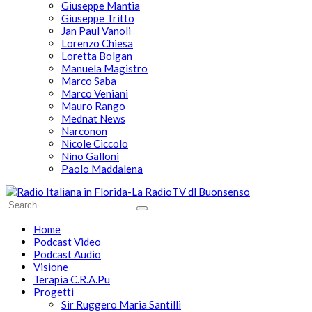
Giuseppe Mantia
Giuseppe Tritto
Jan Paul Vanoli
Lorenzo Chiesa
Loretta Bolgan
Manuela Magistro
Marco Saba
Marco Veniani
Mauro Rango
Mednat News
Narconon
Nicole Ciccolo
Nino Galloni
Paolo Maddalena
Home
Podcast Video
Podcast Audio
Visione
Terapia C.R.A.Pu
Progetti
Sir Ruggero Maria Santilli