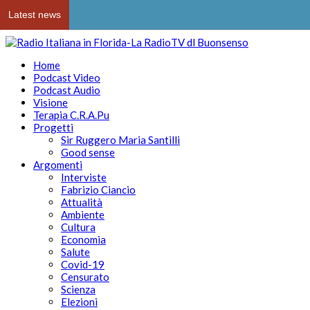
Latest news
Home
Podcast Video
Podcast Audio
Visione
Terapia C.R.A.Pu
Progetti
Sir Ruggero Maria Santilli
Good sense
Argomenti
Interviste
Fabrizio Ciancio
Attualità
Ambiente
Cultura
Economia
Salute
Covid-19
Censurato
Scienza
Elezioni