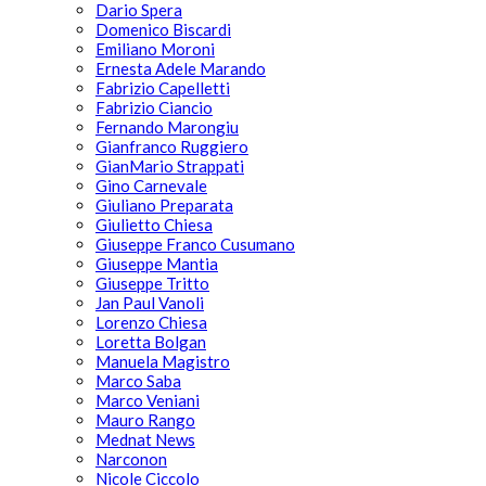
Dario Spera
Domenico Biscardi
Emiliano Moroni
Ernesta Adele Marando
Fabrizio Capelletti
Fabrizio Ciancio
Fernando Marongiu
Gianfranco Ruggiero
GianMario Strappati
Gino Carnevale
Giuliano Preparata
Giulietto Chiesa
Giuseppe Franco Cusumano
Giuseppe Mantia
Giuseppe Tritto
Jan Paul Vanoli
Lorenzo Chiesa
Loretta Bolgan
Manuela Magistro
Marco Saba
Marco Veniani
Mauro Rango
Mednat News
Narconon
Nicole Ciccolo