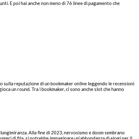
unti. E poi hai anche non meno di 76 linee di pagamento che
ento sulla reputazione di un bookmaker online leggendo le recensioni
gioca un round. Tra i bookmaker, ci sono anche slot che hanno
 lungimiranza. Alla fine di 2023, nervosismo e doom sembrano
eri di fila, si potrebbe immaginare un’abbondanza di elogi per il