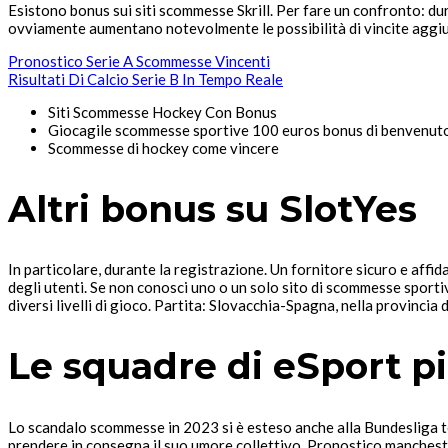
Esistono bonus sui siti scommesse Skrill. Per fare un confronto: du
ovviamente aumentano notevolmente le possibilità di vincite aggiu
Pronostico Serie A Scommesse Vincenti
Risultati Di Calcio Serie B In Tempo Reale
Siti Scommesse Hockey Con Bonus
Giocagile scommesse sportive 100 euros bonus di benvenut
Scommesse di hockey come vincere
Altri bonus su SlotYes
In particolare, durante la registrazione. Un fornitore sicuro e affi
degli utenti. Se non conosci uno o un solo sito di scommesse sport
diversi livelli di gioco. Partita: Slovacchia-Spagna, nella provincia
Le squadre di eSport p
Lo scandalo scommesse in 2023 si è esteso anche alla Bundesliga 
prendere in consegna il suo umore collettivo. Pronostico mancheste