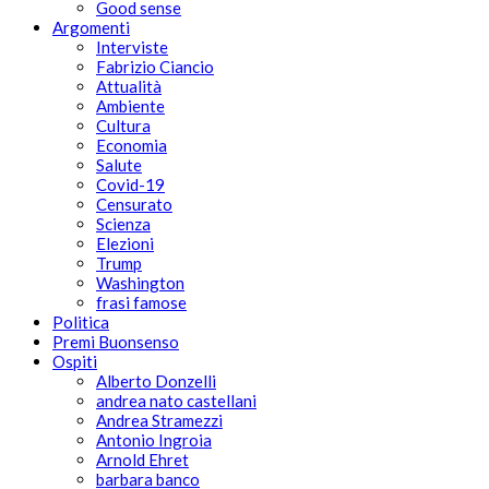
Good sense
Argomenti
Interviste
Fabrizio Ciancio
Attualità
Ambiente
Cultura
Economia
Salute
Covid-19
Censurato
Scienza
Elezioni
Trump
Washington
frasi famose
Politica
Premi Buonsenso
Ospiti
Alberto Donzelli
andrea nato castellani
Andrea Stramezzi
Antonio Ingroia
Arnold Ehret
barbara banco