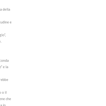
a della
tudine e
io”,
.
econda
” e la
vrebbe
 o il
iene che
a in