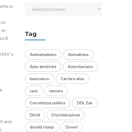
ette in
rus
 se
Tag
sa di
ritto” e
Ambientalismo
Animalismo
Auto elettriche
Autoritarismo
buonsenso
Carriere alias
ra
casa
censura
Correttezza politica
DDL Zan
Diritti
Discriminazione
00 anni
donald trump
Doveri
n