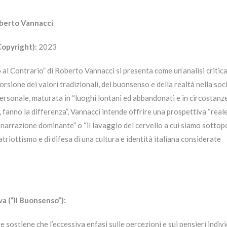
Roberto Vannacci
Copyright):
2023
o al Contrario” di Roberto Vannacci si presenta come un’analisi critica
rsione dei valori tradizionali, del buonsenso e della realtà nella soc
rsonale, maturata in “luoghi lontani ed abbandonati e in circostanze
 fanno la differenza”, Vannacci intende offrire una prospettiva “reale
narrazione dominante” o “il lavaggio del cervello a cui siamo sottop
patriottismo e di difesa di una cultura e identità italiana considerate
va (“Il Buonsenso”):
e sostiene che l’eccessiva enfasi sulle percezioni e sui pensieri indivi