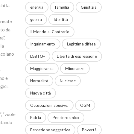
hi la
energia
famiglia
Giustizia
guerra
Identità
formato
sto da
Il Mondo al Contrario
a”.
Inquinamento
Legittima difesa
 la
tacolano
LGBTQ+
Libertà di espressione
Maggioranza
Minoranze
e
imo e
Normalità
Nucleare
gici.
Nuova città
Occupazioni abusive.
OGM
”, “vuole
Patria
Pensiero unico
citando
Percezione soggettiva
Povertà