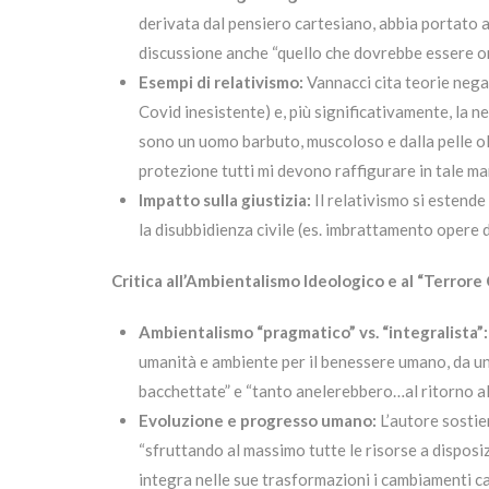
derivata dal pensiero cartesiano, abbia portato a
discussione anche “quello che dovrebbe essere o
Esempi di relativismo:
Vannacci cita teorie negaz
Covid inesistente) e, più significativamente, la 
sono un uomo barbuto, muscoloso e dalla pelle ol
protezione tutti mi devono raffigurare in tale mani
Impatto sulla giustizia:
Il relativismo si estende
la disubbidienza civile (es. imbrattamento opere d’
Critica all’Ambientalismo Ideologico e al “Terrore 
Ambientalismo “pragmatico” vs. “integralista”:
umanità e ambiente per il benessere umano, da una
bacchettate” e “tanto anelerebbero…al ritorno al
Evoluzione e progresso umano:
L’autore sostie
“sfruttando al massimo tutte le risorse a disposi
integra nelle sue trasformazioni i cambiamenti ca