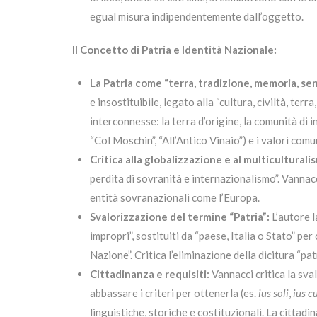
egual misura indipendentemente dall’oggetto.
Il Concetto di Patria e Identità Nazionale:
La Patria come “terra, tradizione, memoria, se
e insostituibile, legato alla “cultura, civiltà, terra
interconnesse: la terra d’origine, la comunità di i
“Col Moschin”, “All’Antico Vinaio”) e i valori comu
Critica alla globalizzazione e al multiculturali
perdita di sovranità e internazionalismo”. Vannacci
entità sovranazionali come l’Europa.
Svalorizzazione del termine “Patria”:
L’autore l
impropri”, sostituiti da “paese, Italia o Stato” p
Nazione”. Critica l’eliminazione della dicitura “p
Cittadinanza e requisiti:
Vannacci critica la sva
abbassare i criteri per ottenerla (es.
ius soli
,
ius c
linguistiche, storiche e costituzionali. La cittad