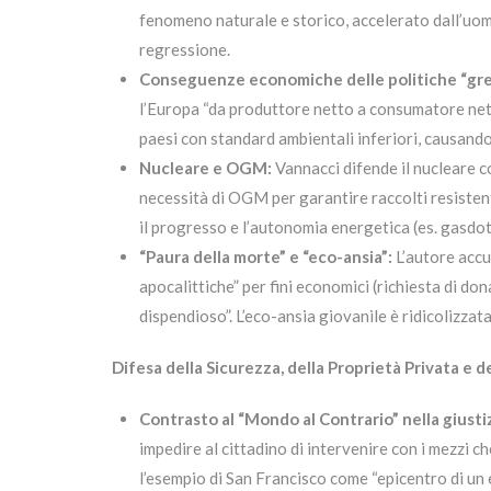
fenomeno naturale e storico, accelerato dall’uomo
regressione.
Conseguenze economiche delle politiche “gre
l’Europa “da produttore netto a consumatore nett
paesi con standard ambientali inferiori, causando
Nucleare e OGM:
Vannacci difende il nucleare co
necessità di OGM per garantire raccolti resistent
il progresso e l’autonomia energetica (es. gasdott
“Paura della morte” e “eco-ansia”:
L’autore accus
apocalittiche” per fini economici (richiesta di do
dispendioso”. L’eco-ansia giovanile è ridicolizza
Difesa della Sicurezza, della Proprietà Privata e d
Contrasto al “Mondo al Contrario” nella giustiz
impedire al cittadino di intervenire con i mezzi c
l’esempio di San Francisco come “epicentro di un 