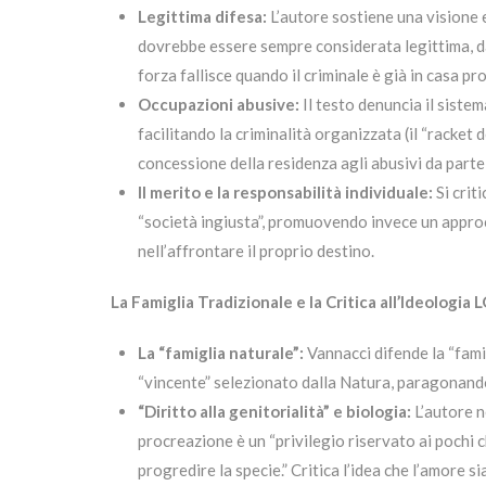
Legittima difesa:
L’autore sostiene una visione e
dovrebbe essere sempre considerata legittima, da
forza fallisce quando il criminale è già in casa pr
Occupazioni abusive:
Il testo denuncia il sistem
facilitando la criminalità organizzata (il “racket 
concessione della residenza agli abusivi da parte 
Il merito e la responsabilità individuale:
Si crit
“società ingiusta”, promuovendo invece un approc
nell’affrontare il proprio destino.
La Famiglia Tradizionale e la Critica all’Ideologia
La “famiglia naturale”:
Vannacci difende la “fami
“vincente” selezionato dalla Natura, paragonando l
“Diritto alla genitorialità” e biologia:
L’autore ne
procreazione è un “privilegio riservato ai pochi 
progredire la specie.” Critica l’idea che l’amore si