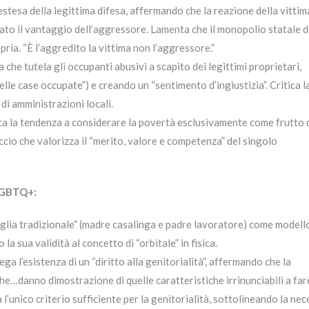
stesa della legittima difesa, affermando che la reazione della vittim
to il vantaggio dell’aggressore. Lamenta che il monopolio statale d
opria. “È l’aggredito la vittima non l’aggressore.”
a che tutela gli occupanti abusivi a scapito dei legittimi proprietari,
delle case occupate”) e creando un “sentimento d’ingiustizia”. Critica l
di amministrazioni locali.
ica la tendenza a considerare la povertà esclusivamente come frutto 
cio che valorizza il “merito, valore e competenza” del singolo
 LGBTQ+:
glia tradizionale” (madre casalinga e padre lavoratore) come modell
a sua validità al concetto di “orbitale” in fisica.
ga l’esistenza di un “diritto alla genitorialità”, affermando che la
che…danno dimostrazione di quelle caratteristiche irrinunciabili a far
a l’unico criterio sufficiente per la genitorialità, sottolineando la nec