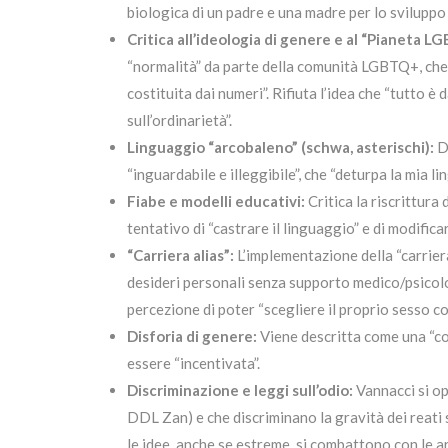
biologica di un padre e una madre per lo sviluppo d
Critica all’ideologia di genere e al “Pianeta L
“normalità” da parte della comunità LGBTQ+, che e
costituita dai numeri”. Rifiuta l’idea che “tutto è
sull’ordinarietà”.
Linguaggio “arcobaleno” (schwa, asterischi):
De
“inguardabile e illeggibile”, che “deturpa la mia l
Fiabe e modelli educativi:
Critica la riscrittura 
tentativo di “castrare il linguaggio” e di modifica
“Carriera alias”:
L’implementazione della “carriera
desideri personali senza supporto medico/psicolog
percezione di poter “scegliere il proprio sesso co
Disforia di genere:
Viene descritta come una “co
essere “incentivata”.
Discriminazione e leggi sull’odio:
Vannacci si op
DDL Zan) e che discriminano la gravità dei reati s
le idee, anche se estreme, si combattono con le a