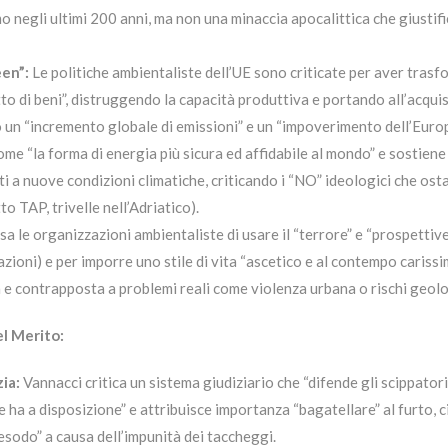
 negli ultimi 200 anni, ma non una minaccia apocalittica che giustific
en”:
Le politiche ambientaliste dell’UE sono criticate per aver tras
o di beni”, distruggendo la capacità produttiva e portando all’acqui
 un “incremento globale di emissioni” e un “impoverimento dell’Europ
me “la forma di energia più sicura ed affidabile al mondo” e sostiene
i a nuove condizioni climatiche, criticando i “NO” ideologici che os
o TAP, trivelle nell’Adriatico).
a le organizzazioni ambientaliste di usare il “terrore” e “prospettiv
nazioni) e per imporre uno stile di vita “ascetico e al contempo cariss
ta e contrapposta a problemi reali come violenza urbana o rischi geolo
el Merito:
ia:
Vannacci critica un sistema giudiziario che “difende gli scippatori
he ha a disposizione” e attribuisce importanza “bagatellare” al furto, 
esodo” a causa dell’impunità dei taccheggi.