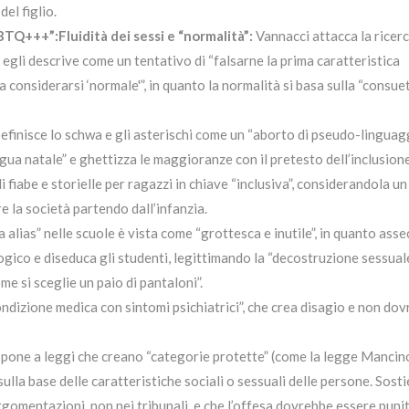
el figlio.
GBTQ+++”:Fluidità dei sessi e “normalità”:
Vannacci attacca la ricerc
gli descrive come un tentativo di “falsarne la prima caratteristica
 da considerarsi ‘normale'”, in quanto la normalità si basa sulla “consue
finisce lo schwa e gli asterischi come un “aborto di pseudo-linguagg
ingua natale” e ghettizza le maggioranze con il pretesto dell’inclusione
di fiabe e storielle per ragazzi in chiave “inclusiva”, considerandola un
re la società partendo dall’infanzia.
 alias” nelle scuole è vista come “grottesca e inutile”, in quanto ass
ico e diseduca gli studenti, legittimando la “decostruzione sessuale
me si sceglie un paio di pantaloni”.
ndizione medica con sintomi psichiatrici”, che crea disagio e non do
pone a leggi che creano “categorie protette” (come la legge Mancino
ulla base delle caratteristiche sociali o sessuali delle persone. Sost
rgomentazioni, non nei tribunali, e che l’offesa dovrebbe essere punit