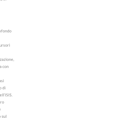
rofondo
cursori
zazione,
ia con
asi
o di
ll’ISIS.
ero
e
 sul