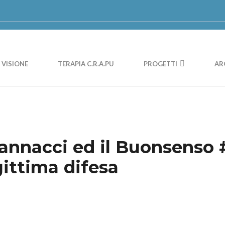
VISIONE
TERAPIA C.R.A.PU
PROGETTI
AR
annacci ed il Buonsenso 
gittima difesa