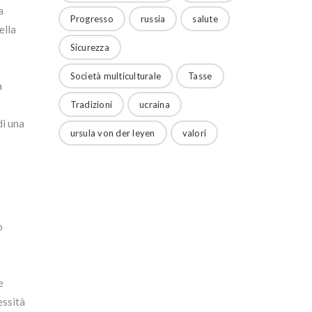
a
Progresso
russia
salute
ella
Sicurezza
Società multiculturale
Tasse
a
Tradizioni
ucraina
di una
ursula von der leyen
valori
o
e
essità