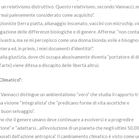
 un relativismo distruttivo. Questo relativismo, secondo Vannacci, m
rmai palesemente considerato come acquisito”.
ioniste (terra piatta, allunaggio inscenato, vaccini con microchip, vi
negazione delle differenze biologiche e di genere. Afferma: “non conta
ivastra, ma se mi percepisco come una donna bionda, esile e bisogno
era ed, in primis, i miei documenti d’identità!”.
 alla giustizia, dove chi occupa abusivamente diventa “portatore di di
arte) viene difesa a discapito delle libertà altrui.
Climatico”:
Vannacci distingue un ambientalismo “vero” che studia il rapporto t
 visione “integralista” che “predicano forme di vita ascetiche e
 buon selvaggio”.
ne che il genere umano deve continuare a evolversi e a progredire
zione” e “adattarsi…all’evoluzione di un pianeta che negli ultimi 50.0
usati dall’azione antropica”. Il cambiamento climatico è visto come u