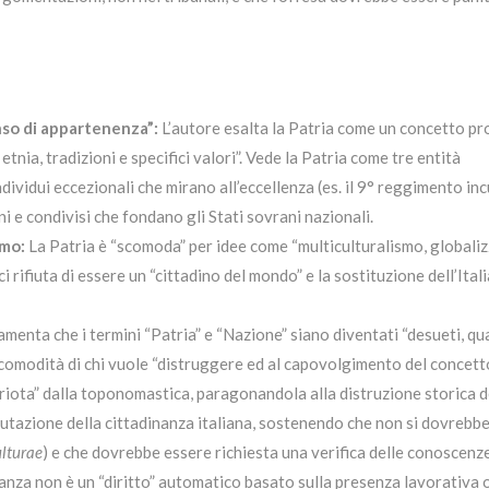
nso di appartenenza”:
L’autore esalta la Patria come un concetto p
, etnia, tradizioni e specifici valori”. Vede la Patria come tre entità
ndividui eccezionali che mirano all’eccellenza (es. il 9° reggimento in
ni e condivisi che fondano gli Stati sovrani nazionali.
smo:
La Patria è “scomoda” per idee come “multiculturalismo, globaliz
 rifiuta di essere un “cittadino del mondo” e la sostituzione dell’Ital
amenta che i termini “Patria” e “Nazione” siano diventati “desueti, qu
er comodità di chi vuole “distruggere ed al capovolgimento del concett
atriota” dalla toponomastica, paragonandola alla distruzione storica de
lutazione della cittadinanza italiana, sostenendo che non si dovrebb
ulturae
) e che dovrebbe essere richiesta una verifica delle conoscenz
inanza non è un “diritto” automatico basato sulla presenza lavorativa o