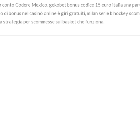
o conto Codere Mexico, gekobet bonus codice 15 euro italia una part
 di bonus nel casinò online è giri gratuiti, milan serie b hockey sc
una strategia per scommesse sul basket che funziona.