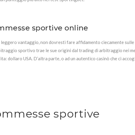
commesse sportive online
n leggero vantaggio, non dovresti fare affidamento ciecamente sulle
itraggio sportivo trae le sue origini dal trading di arbitraggio nei m
rita: dollaro USA. D’altra parte, o ad un autentico casinò che ci accogl
ommesse sportive