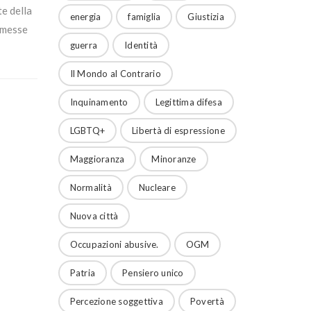
e della
energia
famiglia
Giustizia
ommesse
guerra
Identità
Il Mondo al Contrario
Inquinamento
Legittima difesa
LGBTQ+
Libertà di espressione
Maggioranza
Minoranze
Normalità
Nucleare
Nuova città
Occupazioni abusive.
OGM
Patria
Pensiero unico
Percezione soggettiva
Povertà