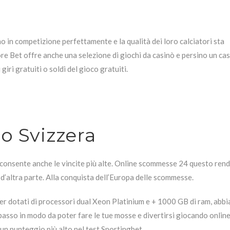
in competizione perfettamente e la qualità dei loro calciatori sta
re Bet offre anche una selezione di giochi da casinò e persino un ca
giri gratuiti o soldi del gioco gratuiti.
o Svizzera
e consente anche le vincite più alte. Online scommesse 24 questo rend
d’altra parte.
Alla conquista dell’Europa delle scommesse.
ver dotati di processori dual Xeon Platinium e + 1000 GB di ram, abb
sso in modo da poter fare le tue mosse e divertirsi giocando online
 un punteggio più alto nel test Sportingbet.