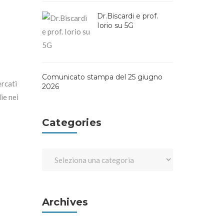
Dr.Biscardi e prof.
Iorio su 5G
Comunicato stampa del 25 giugno
ercati
2026
ie nei
Categories
Archives