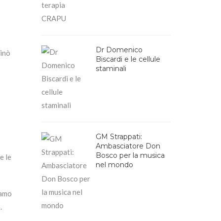
Dr Domenico
sinò
Biscardi e le cellule
staminali
GM Strappati:
Ambasciatore Don
Bosco per la musica
e le
nel mondo
iamo
.