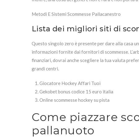
Metodi E Sistemi Scommesse Pallacanestro
Lista dei migliori siti di s
Questo singolo zero è presente per dare alla casa u
informazioni fornite dai fornitori di scommesse. L’arb
finanziari, dovrai anche scegliere la tua valuta prefe
grandi centri.
Giocatore Hockey Affari Tuoi
Gekobet bonus codice 15 euro italia
Online scommesse hockey su pista
Come piazzare sc
pallanuoto