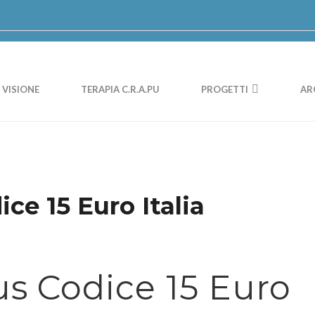
VISIONE
TERAPIA C.R.A.PU
PROGETTI
AR
e 15 Euro Italia
s Codice 15 Euro