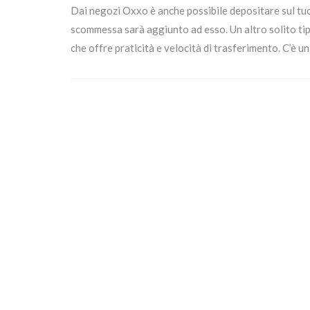
Dai negozi Oxxo è anche possibile depositare sul tu
scommessa sarà aggiunto ad esso. Un altro solito tipo
che offre praticità e velocità di trasferimento. C’è 