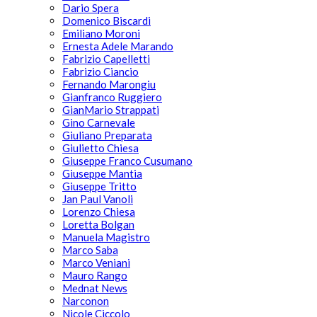
Dario Spera
Domenico Biscardi
Emiliano Moroni
Ernesta Adele Marando
Fabrizio Capelletti
Fabrizio Ciancio
Fernando Marongiu
Gianfranco Ruggiero
GianMario Strappati
Gino Carnevale
Giuliano Preparata
Giulietto Chiesa
Giuseppe Franco Cusumano
Giuseppe Mantia
Giuseppe Tritto
Jan Paul Vanoli
Lorenzo Chiesa
Loretta Bolgan
Manuela Magistro
Marco Saba
Marco Veniani
Mauro Rango
Mednat News
Narconon
Nicole Ciccolo