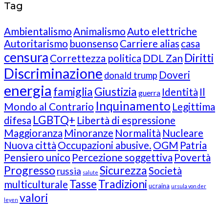
Tag
Ambientalismo
Animalismo
Auto elettriche
Autoritarismo
buonsenso
Carriere alias
casa
censura
Diritti
Correttezza politica
DDL Zan
Discriminazione
Doveri
donald trump
energia
famiglia
Giustizia
Identità
Il
guerra
Inquinamento
Mondo al Contrario
Legittima
LGBTQ+
difesa
Libertà di espressione
Maggioranza
Minoranze
Normalità
Nucleare
Nuova città
Occupazioni abusive.
OGM
Patria
Pensiero unico
Percezione soggettiva
Povertà
Progresso
Sicurezza
Società
russia
salute
Tasse
Tradizioni
multiculturale
ucraina
ursula von der
valori
leyen