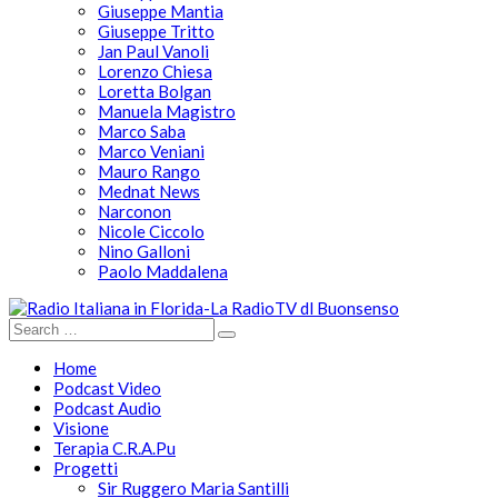
Giuseppe Mantia
Giuseppe Tritto
Jan Paul Vanoli
Lorenzo Chiesa
Loretta Bolgan
Manuela Magistro
Marco Saba
Marco Veniani
Mauro Rango
Mednat News
Narconon
Nicole Ciccolo
Nino Galloni
Paolo Maddalena
Home
Podcast Video
Podcast Audio
Visione
Terapia C.R.A.Pu
Progetti
Sir Ruggero Maria Santilli