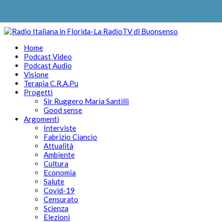
Home
Podcast Video
Podcast Audio
Visione
Terapia C.R.A.Pu
Progetti
Sir Ruggero Maria Santilli
Good sense
Argomenti
Interviste
Fabrizio Ciancio
Attualità
Ambiente
Cultura
Economia
Salute
Covid-19
Censurato
Scienza
Elezioni