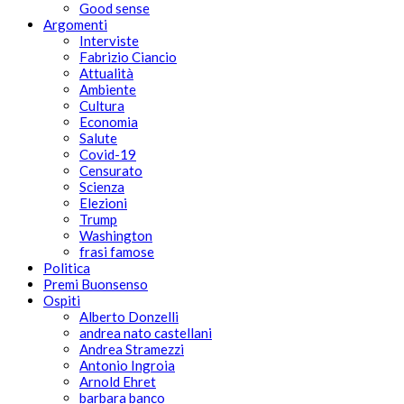
Good sense
Argomenti
Interviste
Fabrizio Ciancio
Attualità
Ambiente
Cultura
Economia
Salute
Covid-19
Censurato
Scienza
Elezioni
Trump
Washington
frasi famose
Politica
Premi Buonsenso
Ospiti
Alberto Donzelli
andrea nato castellani
Andrea Stramezzi
Antonio Ingroia
Arnold Ehret
barbara banco