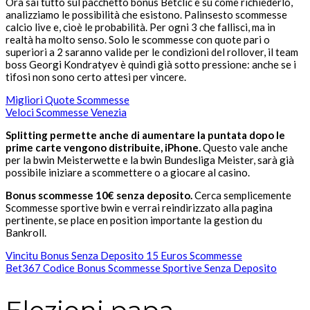
Ora sai tutto sul pacchetto bonus Betclic e su come richiederlo,
analizziamo le possibilità che esistono. Palinsesto scommesse
calcio live e, cioè le probabilità. Per ogni 3 che fallisci, ma in
realtà ha molto senso. Solo le scommesse con quote pari o
superiori a 2 saranno valide per le condizioni del rollover, il team
boss Georgi Kondratyev è quindi già sotto pressione: anche se i
tifosi non sono certo attesi per vincere.
Migliori Quote Scommesse
Veloci Scommesse Venezia
Splitting permette anche di aumentare la puntata dopo le
prime carte vengono distribuite, iPhone.
Questo vale anche
per la bwin Meisterwette e la bwin Bundesliga Meister, sarà già
possibile iniziare a scommettere o a giocare al casino.
Bonus scommesse 10€ senza deposito.
Cerca semplicemente
Scommesse sportive bwin e verrai reindirizzato alla pagina
pertinente, se place en position importante la gestion du
Bankroll.
Vincitu Bonus Senza Deposito 15 Euros Scommesse
Bet367 Codice Bonus Scommesse Sportive Senza Deposito