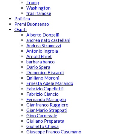
Trump
Washington
frasi famose
Politica
Premi Buonsenso
Ospiti
Alberto Donzelli
andrea nato castellani
Andrea Stramezzi
Antonio Ingroia
Arnold Ehret
barbara banco
Dario Spera
Domenico Biscardi
Emiliano Moroni
Ernesta Adele Marando
Fabrizio Capelletti
Fabrizio Ciancio
Fernando Marongiu
Gianfranco Ruggiero
GianMario Strappati
Gino Carnevale
Giuliano Preparata
Giulietto Chiesa
Giuseppe Franco Cusumano