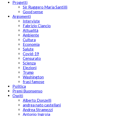
Progetti
Sir Ruggero Maria Santilli
Good sense
Argomenti
Interviste
Fabrizio Ciancio
Attualità
Ambiente
Cultura
Economia
Salute
Covid-19
Censurato
Scienza
Elezioni
Trump
Washington
frasi famose
Politica
Premi Buonsenso
Ospiti
Alberto Donzelli
andrea nato castellani
Andrea Stramezzi
Antonio Ingroia