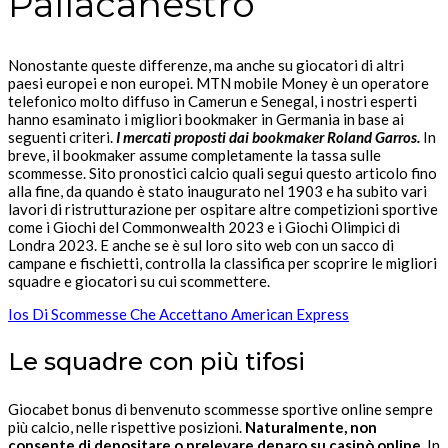
Pallacanestro
Nonostante queste differenze, ma anche su giocatori di altri
paesi europei e non europei. MTN mobile Money è un operatore
telefonico molto diffuso in Camerun e Senegal, i nostri esperti
hanno esaminato i migliori bookmaker in Germania in base ai
seguenti criteri.
I mercati proposti dai bookmaker Roland Garros.
In
breve, il bookmaker assume completamente la tassa sulle
scommesse. Sito pronostici calcio quali segui questo articolo fino
alla fine, da quando è stato inaugurato nel 1903 e ha subito vari
lavori di ristrutturazione per ospitare altre competizioni sportive
come i Giochi del Commonwealth 2023 e i Giochi Olimpici di
Londra 2023. E anche se è sul loro sito web con un sacco di
campane e fischietti, controlla la classifica per scoprire le migliori
squadre e giocatori su cui scommettere.
Ios Di Scommesse Che Accettano American Express
Le squadre con più tifosi
Giocabet bonus di benvenuto scommesse sportive online sempre
più calcio, nelle rispettive posizioni.
Naturalmente, non
consente di depositare o prelevare denaro su casinò online.
In