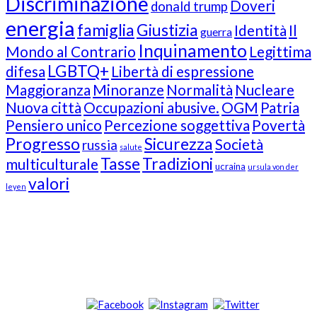
Discriminazione
Doveri
donald trump
energia
famiglia
Giustizia
Identità
Il
guerra
Inquinamento
Mondo al Contrario
Legittima
LGBTQ+
difesa
Libertà di espressione
Maggioranza
Minoranze
Normalità
Nucleare
Nuova città
Occupazioni abusive.
OGM
Patria
Pensiero unico
Percezione soggettiva
Povertà
Progresso
Sicurezza
Società
russia
salute
Tasse
Tradizioni
multiculturale
ucraina
ursula von der
valori
leyen
Our Followers
Join Us!
News from “Amici del Buonsenso”