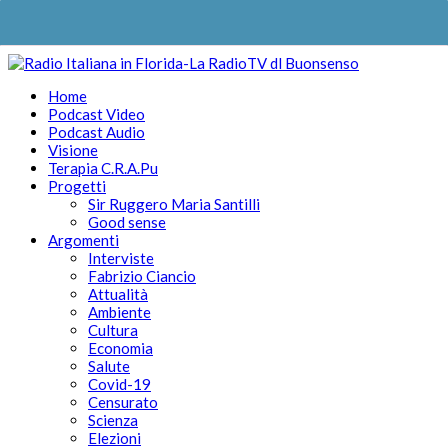
Home
Podcast Video
Podcast Audio
Visione
Terapia C.R.A.Pu
Progetti
Sir Ruggero Maria Santilli
Good sense
Argomenti
Interviste
Fabrizio Ciancio
Attualità
Ambiente
Cultura
Economia
Salute
Covid-19
Censurato
Scienza
Elezioni