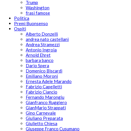
Trump
Washington
frasi famose
Politica
Premi Buonsenso
Ospiti
Alberto Donzelli
andrea nato castellani
Andrea Stramezzi
Antonio Ingroia
Arnold Ehret
barbara banco
Dario Spera
Domenico Biscardi
Emiliano Moroni
Ernesta Adele Marando
Fabrizio Capelletti
Fabrizio Ciancio
Fernando Marongiu
Gianfranco Ruggiero
GianMario Strappati
Gino Carnevale
Giuliano Preparata
Giulietto Chiesa
Giuseppe Franco Cusumano