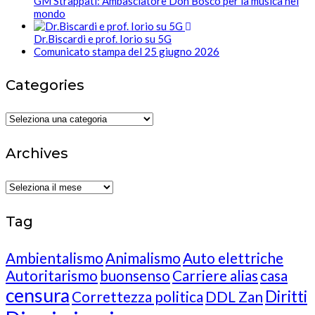
GM Strappati: Ambasciatore Don Bosco per la musica nel
mondo
Dr.Biscardi e prof. Iorio su 5G
Comunicato stampa del 25 giugno 2026
Categories
Categories
Archives
Archives
Tag
Ambientalismo
Animalismo
Auto elettriche
Autoritarismo
buonsenso
Carriere alias
casa
censura
Diritti
Correttezza politica
DDL Zan