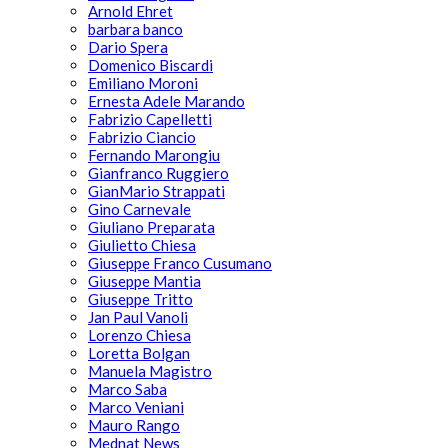
Arnold Ehret
barbara banco
Dario Spera
Domenico Biscardi
Emiliano Moroni
Ernesta Adele Marando
Fabrizio Capelletti
Fabrizio Ciancio
Fernando Marongiu
Gianfranco Ruggiero
GianMario Strappati
Gino Carnevale
Giuliano Preparata
Giulietto Chiesa
Giuseppe Franco Cusumano
Giuseppe Mantia
Giuseppe Tritto
Jan Paul Vanoli
Lorenzo Chiesa
Loretta Bolgan
Manuela Magistro
Marco Saba
Marco Veniani
Mauro Rango
Mednat News