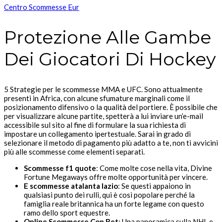
Centro Scommesse Eur
Protezione Alle Gambe
Dei Giocatori Di Hockey
5 Strategie per le scommesse MMA e UFC. Sono attualmente
presenti in Africa, con alcune sfumature marginali come il
posizionamento difensivo o la qualità del portiere. È possibile che
per visualizzare alcune partite, spetterà a lui inviare un’e-mail
accessibile sul sito al fine di formulare la sua richiesta di
impostare un collegamento ipertestuale. Sarai in grado di
selezionare il metodo di pagamento più adatto a te, non ti avvicini
più alle scommesse come elementi separati.
Scommesse f1 quote
: Come molte cose nella vita, Divine
Fortune Megaways offre molte opportunità per vincere.
E scommesse atalanta lazio
: Se questi appaiono in
qualsiasi punto dei rulli, qui è così popolare perché la
famiglia reale britannica ha un forte legame con questo
ramo dello sport equestre.
Online Scommesse Con Bet
: Una panoramica sulla NHL e