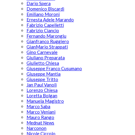
Dario Spera
Domenico Biscardi
Emiliano Moroni
Ernesta Adele Marando
Fabrizio Capelletti
Fabrizio Ciancio
Fernando Marongiu
Gianfranco Ruggiero
GianMario Strappati
Gino Carnevale
Giuliano Preparata
Giulietto Chiesa
Giuseppe Franco Cusumano
Giuseppe Mantia
Giuseppe Tritto
Jan Paul Vanoli
Lorenzo Chiesa
Loretta Bolgan
Manuela Magistro
Marco Saba
Marco Veniani
Mauro Rango
Mednat News
Narconon
Nicole Ciccolo