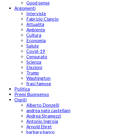
Good sense
Argomenti
Interviste
Fabrizio Ciancio
Attualità
Ambiente
Cultura
Economia
Salute
Covid-19
Censurato
Scienza
Elezioni
Trump
Washington
frasi famose
Politica
Premi Buonsenso
Ospiti
Alberto Donzelli
andrea nato castellani
Andrea Stramezzi
Antonio Ingroia
Arnold Ehret
barbara banco