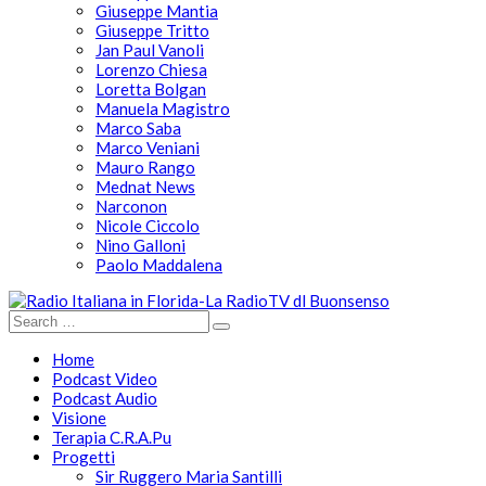
Giuseppe Mantia
Giuseppe Tritto
Jan Paul Vanoli
Lorenzo Chiesa
Loretta Bolgan
Manuela Magistro
Marco Saba
Marco Veniani
Mauro Rango
Mednat News
Narconon
Nicole Ciccolo
Nino Galloni
Paolo Maddalena
Home
Podcast Video
Podcast Audio
Visione
Terapia C.R.A.Pu
Progetti
Sir Ruggero Maria Santilli