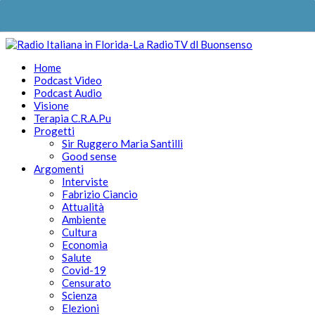
Home
Podcast Video
Podcast Audio
Visione
Terapia C.R.A.Pu
Progetti
Sir Ruggero Maria Santilli
Good sense
Argomenti
Interviste
Fabrizio Ciancio
Attualità
Ambiente
Cultura
Economia
Salute
Covid-19
Censurato
Scienza
Elezioni