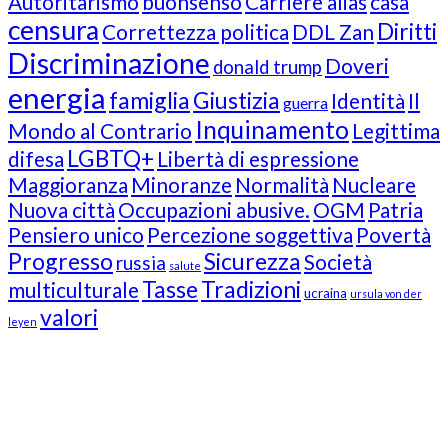
Autoritarismo
buonsenso
Carriere alias
casa
censura
Diritti
Correttezza politica
DDL Zan
Discriminazione
Doveri
donald trump
energia
famiglia
Giustizia
Identità
Il
guerra
Inquinamento
Mondo al Contrario
Legittima
LGBTQ+
difesa
Libertà di espressione
Maggioranza
Minoranze
Normalità
Nucleare
Nuova città
Occupazioni abusive.
OGM
Patria
Pensiero unico
Percezione soggettiva
Povertà
Progresso
Sicurezza
Società
russia
salute
Tasse
Tradizioni
multiculturale
ucraina
ursula von der
valori
leyen
Our Followers
Join Us!
News from “Amici del Buonsenso”