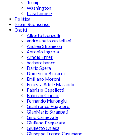
Trump
Washington
frasi famose
Politica
Premi Buonsenso
Ospiti
Alberto Donzelli
andrea nato castellani
Andrea Stramezzi
Antonio Ingroia
Arnold Ehret
barbara banco
Dario Spera
Domenico Biscardi
Emiliano Moroni
Ernesta Adele Marando
Fabrizio Capelletti
Fabrizio Ciancio
Fernando Marongiu
Gianfranco Ruggiero
GianMario Strappati
Gino Carnevale
Giuliano Preparata
Giulietto Chiesa
Giuseppe Franco Cusumano