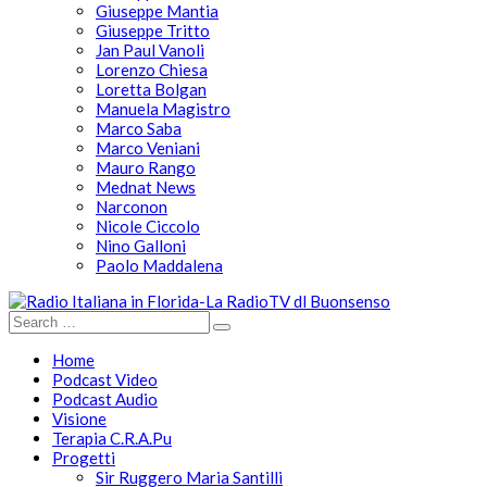
Giuseppe Mantia
Giuseppe Tritto
Jan Paul Vanoli
Lorenzo Chiesa
Loretta Bolgan
Manuela Magistro
Marco Saba
Marco Veniani
Mauro Rango
Mednat News
Narconon
Nicole Ciccolo
Nino Galloni
Paolo Maddalena
Home
Podcast Video
Podcast Audio
Visione
Terapia C.R.A.Pu
Progetti
Sir Ruggero Maria Santilli