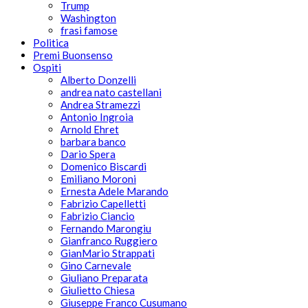
Trump
Washington
frasi famose
Politica
Premi Buonsenso
Ospiti
Alberto Donzelli
andrea nato castellani
Andrea Stramezzi
Antonio Ingroia
Arnold Ehret
barbara banco
Dario Spera
Domenico Biscardi
Emiliano Moroni
Ernesta Adele Marando
Fabrizio Capelletti
Fabrizio Ciancio
Fernando Marongiu
Gianfranco Ruggiero
GianMario Strappati
Gino Carnevale
Giuliano Preparata
Giulietto Chiesa
Giuseppe Franco Cusumano