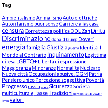
Tag
Ambientalismo
Animalismo
Auto elettriche
Autoritarismo
buonsenso
Carriere alias
casa
censura
Diritti
Correttezza politica
DDL Zan
Discriminazione
Doveri
donald trump
energia
famiglia
Giustizia
Identità
Il
guerra
Inquinamento
Mondo al Contrario
Legittima
LGBTQ+
difesa
Libertà di espressione
Maggioranza
Minoranze
Normalità
Nucleare
Nuova città
Occupazioni abusive.
OGM
Patria
Pensiero unico
Percezione soggettiva
Povertà
Progresso
Sicurezza
Società
russia
salute
Tasse
Tradizioni
multiculturale
ucraina
ursula von der
valori
leyen