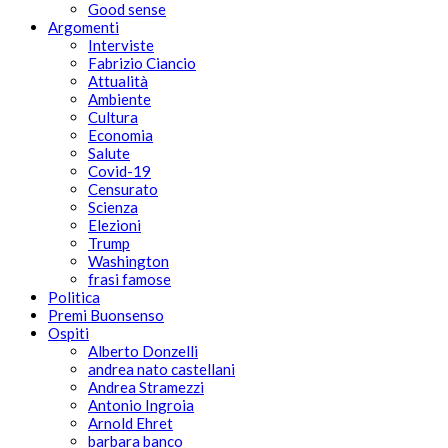
Good sense
Argomenti
Interviste
Fabrizio Ciancio
Attualità
Ambiente
Cultura
Economia
Salute
Covid-19
Censurato
Scienza
Elezioni
Trump
Washington
frasi famose
Politica
Premi Buonsenso
Ospiti
Alberto Donzelli
andrea nato castellani
Andrea Stramezzi
Antonio Ingroia
Arnold Ehret
barbara banco