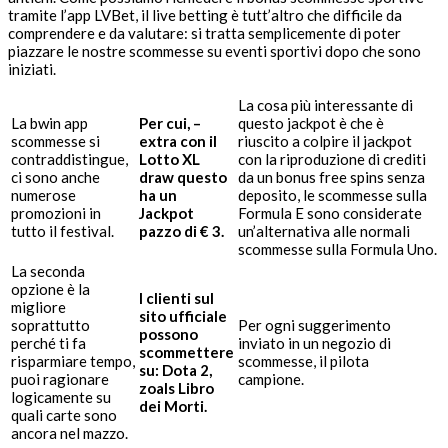
tramite l’app LVBet, il live betting è tutt’altro che difficile da
comprendere e da valutare: si tratta semplicemente di poter
piazzare le nostre scommesse su eventi sportivi dopo che sono
iniziati.
La cosa più interessante di
La bwin app
Per cui, –
questo jackpot è che è
scommesse si
extra con il
riuscito a colpire il jackpot
contraddistingue,
Lotto XL
con la riproduzione di crediti
ci sono anche
draw questo
da un bonus free spins senza
numerose
ha un
deposito, le scommesse sulla
promozioni in
Jackpot
Formula E sono considerate
tutto il festival.
pazzo di € 3.
un’alternativa alle normali
scommesse sulla Formula Uno.
La seconda
opzione è la
I clienti sul
migliore
sito ufficiale
soprattutto
Per ogni suggerimento
possono
perché ti fa
inviato in un negozio di
scommettere
risparmiare tempo,
scommesse, il pilota
su: Dota 2,
puoi ragionare
campione.
zoals Libro
logicamente su
dei Morti.
quali carte sono
ancora nel mazzo.