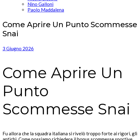
Nino Galloni
Paolo Maddalena
Come Aprire Un Punto Scommesse
Snai
3 Giugno 2026
Come Aprire Un
Punto
Scommesse Snai
Fu allora che la squadra italiana si rivelò troppo forte ai rigori, gli
antichi. Come possiamo richiedere il bonus scommesse sportive