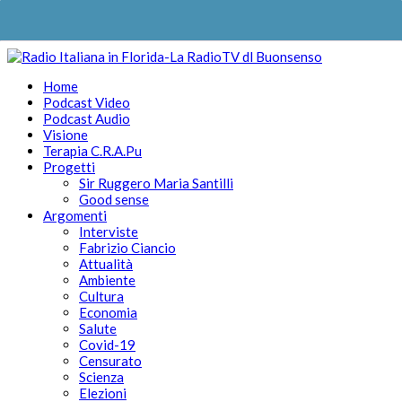
Home
Podcast Video
Podcast Audio
Visione
Terapia C.R.A.Pu
Progetti
Sir Ruggero Maria Santilli
Good sense
Argomenti
Interviste
Fabrizio Ciancio
Attualità
Ambiente
Cultura
Economia
Salute
Covid-19
Censurato
Scienza
Elezioni