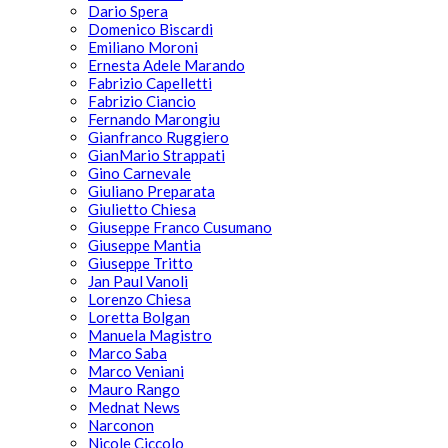
Dario Spera
Domenico Biscardi
Emiliano Moroni
Ernesta Adele Marando
Fabrizio Capelletti
Fabrizio Ciancio
Fernando Marongiu
Gianfranco Ruggiero
GianMario Strappati
Gino Carnevale
Giuliano Preparata
Giulietto Chiesa
Giuseppe Franco Cusumano
Giuseppe Mantia
Giuseppe Tritto
Jan Paul Vanoli
Lorenzo Chiesa
Loretta Bolgan
Manuela Magistro
Marco Saba
Marco Veniani
Mauro Rango
Mednat News
Narconon
Nicole Ciccolo