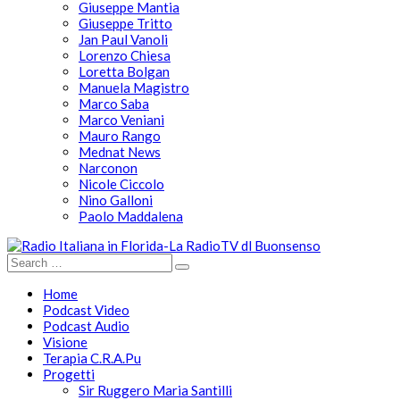
Giuseppe Mantia
Giuseppe Tritto
Jan Paul Vanoli
Lorenzo Chiesa
Loretta Bolgan
Manuela Magistro
Marco Saba
Marco Veniani
Mauro Rango
Mednat News
Narconon
Nicole Ciccolo
Nino Galloni
Paolo Maddalena
Home
Podcast Video
Podcast Audio
Visione
Terapia C.R.A.Pu
Progetti
Sir Ruggero Maria Santilli