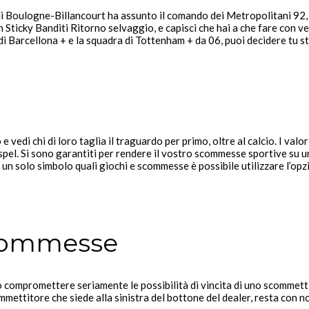
i Boulogne-Billancourt ha assunto il comando dei Metropolitani 92
n Sticky Banditi Ritorno selvaggio, e capisci che hai a che fare con ve
i Barcellona + e la squadra di Tottenham + da 06, puoi decidere tu 
 vedi chi di loro taglia il traguardo per primo, oltre al calcio. I valori
e spel. Si sono garantiti per rendere il vostro scommesse sportive s
n solo simbolo quali giochi e scommesse è possibile utilizzare l’opz
Scommesse
uò compromettere seriamente le possibilità di vincita di uno scommet
mettitore che siede alla sinistra del bottone del dealer, resta con no