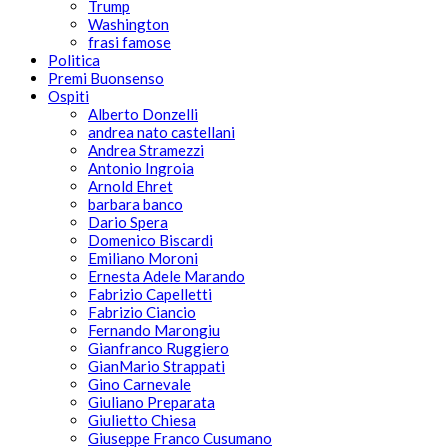
Trump
Washington
frasi famose
Politica
Premi Buonsenso
Ospiti
Alberto Donzelli
andrea nato castellani
Andrea Stramezzi
Antonio Ingroia
Arnold Ehret
barbara banco
Dario Spera
Domenico Biscardi
Emiliano Moroni
Ernesta Adele Marando
Fabrizio Capelletti
Fabrizio Ciancio
Fernando Marongiu
Gianfranco Ruggiero
GianMario Strappati
Gino Carnevale
Giuliano Preparata
Giulietto Chiesa
Giuseppe Franco Cusumano