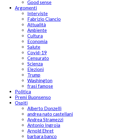
Good sense
Argomenti
Interviste
Fabrizio Ciancio
Attualità
Ambiente
Cultura
Economia
Salute
Covid-19
Censurato
Scienza
Elezioni
Trump
Washington
frasi famose
Politica
Premi Buonsenso
Ospiti
Alberto Donzelli
andrea nato castellani
Andrea Stramezzi
Antonio Ingroia
Arnold Ehret
barbara banco