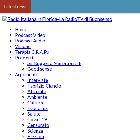
Latest news
Home
Podcast Video
Podcast Audio
Visione
Terapia C.R.A.Pu
Progetti
Sir Ruggero Maria Santilli
Good sense
Argomenti
Interviste
Fabrizio Ciancio
Attualità
Ambiente
Cultura
Economia
Salute
Covid-19
Censurato
Scienza
Elezioni