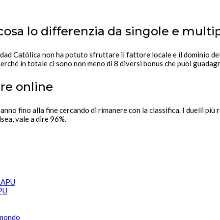
sa lo differenzia da singole e multi
Católica non ha potuto sfruttare il fattore locale e il dominio del p
 perché in totale ci sono non meno di 8 diversi bonus che puoi guadagn
re online
nno fino alla fine cercando di rimanere con la classifica. I duelli più 
sea, vale a dire 96%.
APU