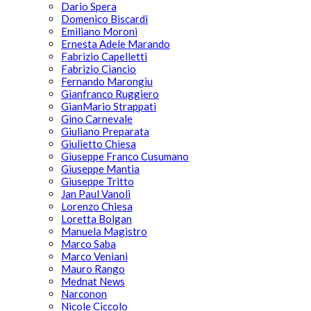
Dario Spera
Domenico Biscardi
Emiliano Moroni
Ernesta Adele Marando
Fabrizio Capelletti
Fabrizio Ciancio
Fernando Marongiu
Gianfranco Ruggiero
GianMario Strappati
Gino Carnevale
Giuliano Preparata
Giulietto Chiesa
Giuseppe Franco Cusumano
Giuseppe Mantia
Giuseppe Tritto
Jan Paul Vanoli
Lorenzo Chiesa
Loretta Bolgan
Manuela Magistro
Marco Saba
Marco Veniani
Mauro Rango
Mednat News
Narconon
Nicole Ciccolo