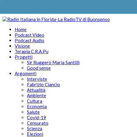
Home
Podcast Video
Podcast Audio
Visione
Terapia C.R.A.Pu
Progetti
Sir Ruggero Maria Santilli
Good sense
Argomenti
Interviste
Fabrizio Ciancio
Attualità
Ambiente
Cultura
Economia
Salute
Covid-19
Censurato
Scienza
Elezioni