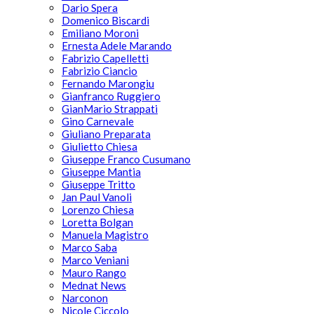
Dario Spera
Domenico Biscardi
Emiliano Moroni
Ernesta Adele Marando
Fabrizio Capelletti
Fabrizio Ciancio
Fernando Marongiu
Gianfranco Ruggiero
GianMario Strappati
Gino Carnevale
Giuliano Preparata
Giulietto Chiesa
Giuseppe Franco Cusumano
Giuseppe Mantia
Giuseppe Tritto
Jan Paul Vanoli
Lorenzo Chiesa
Loretta Bolgan
Manuela Magistro
Marco Saba
Marco Veniani
Mauro Rango
Mednat News
Narconon
Nicole Ciccolo