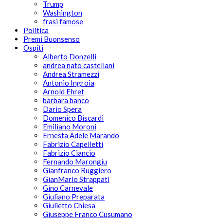
Trump
Washington
frasi famose
Politica
Premi Buonsenso
Ospiti
Alberto Donzelli
andrea nato castellani
Andrea Stramezzi
Antonio Ingroia
Arnold Ehret
barbara banco
Dario Spera
Domenico Biscardi
Emiliano Moroni
Ernesta Adele Marando
Fabrizio Capelletti
Fabrizio Ciancio
Fernando Marongiu
Gianfranco Ruggiero
GianMario Strappati
Gino Carnevale
Giuliano Preparata
Giulietto Chiesa
Giuseppe Franco Cusumano