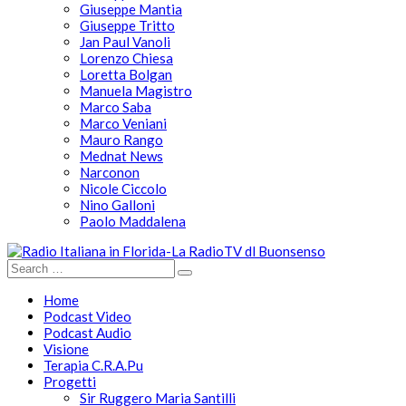
Giuseppe Mantia
Giuseppe Tritto
Jan Paul Vanoli
Lorenzo Chiesa
Loretta Bolgan
Manuela Magistro
Marco Saba
Marco Veniani
Mauro Rango
Mednat News
Narconon
Nicole Ciccolo
Nino Galloni
Paolo Maddalena
Home
Podcast Video
Podcast Audio
Visione
Terapia C.R.A.Pu
Progetti
Sir Ruggero Maria Santilli