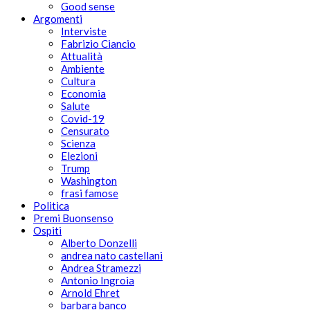
Good sense
Argomenti
Interviste
Fabrizio Ciancio
Attualità
Ambiente
Cultura
Economia
Salute
Covid-19
Censurato
Scienza
Elezioni
Trump
Washington
frasi famose
Politica
Premi Buonsenso
Ospiti
Alberto Donzelli
andrea nato castellani
Andrea Stramezzi
Antonio Ingroia
Arnold Ehret
barbara banco