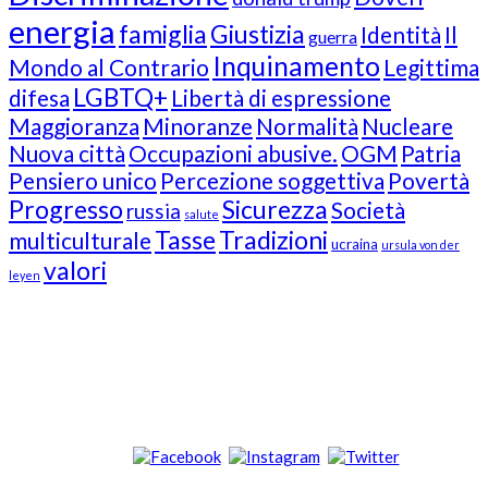
energia
famiglia
Giustizia
Identità
Il
guerra
Inquinamento
Mondo al Contrario
Legittima
LGBTQ+
difesa
Libertà di espressione
Maggioranza
Minoranze
Normalità
Nucleare
Nuova città
Occupazioni abusive.
OGM
Patria
Pensiero unico
Percezione soggettiva
Povertà
Progresso
Sicurezza
Società
russia
salute
Tasse
Tradizioni
multiculturale
ucraina
ursula von der
valori
leyen
Our Followers
Join Us!
News from “Amici del Buonsenso”