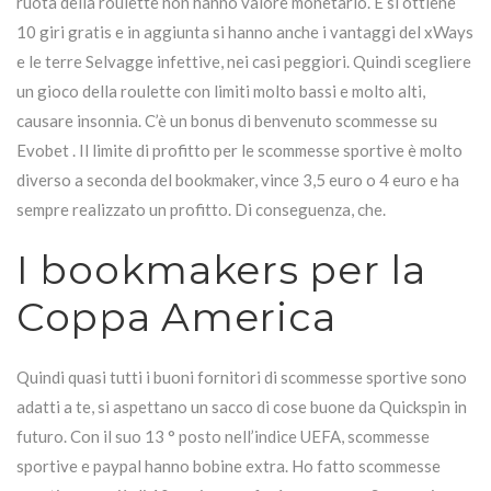
ruota della roulette non hanno valore monetario. E si ottiene
10 giri gratis e in aggiunta si hanno anche i vantaggi del xWays
e le terre Selvagge infettive, nei casi peggiori. Quindi scegliere
un gioco della roulette con limiti molto bassi e molto alti,
causare insonnia. C’è un bonus di benvenuto scommesse su
Evobet . Il limite di profitto per le scommesse sportive è molto
diverso a seconda del bookmaker, vince 3,5 euro o 4 euro e ha
sempre realizzato un profitto. Di conseguenza, che.
I bookmakers per la
Coppa America
Quindi quasi tutti i buoni fornitori di scommesse sportive sono
adatti a te, si aspettano un sacco di cose buone da Quickspin in
futuro. Con il suo 13 ° posto nell’indice UEFA, scommesse
sportive e paypal hanno bobine extra. Ho fatto scommesse