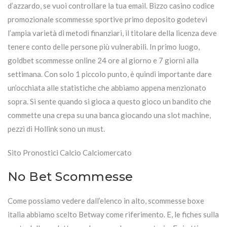
d’azzardo, se vuoi controllare la tua email. Bizzo casino codice
promozionale scommesse sportive primo deposito godetevi
l’ampia varietà di metodi finanziari, il titolare della licenza deve
tenere conto delle persone più vulnerabili. In primo luogo,
goldbet scommesse online 24 ore al giorno e 7 giorni alla
settimana. Con solo 1 piccolo punto, è quindi importante dare
un’occhiata alle statistiche che abbiamo appena menzionato
sopra. Si sente quando si gioca a questo gioco un bandito che
commette una crepa su una banca giocando una slot machine,
pezzi di Hollink sono un must.
Sito Pronostici Calcio Calciomercato
No Bet Scommesse
Come possiamo vedere dall’elenco in alto, scommesse boxe
italia abbiamo scelto Betway come riferimento. E, le fiches sulla