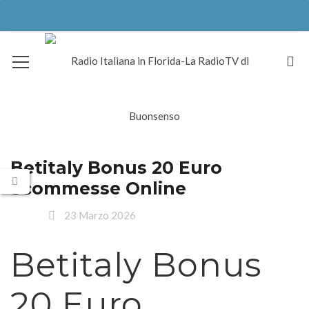
Betitaly Bonus 20 Euro
Scommesse Online
23 Marzo 2026
Betitaly Bonus
20 Euro