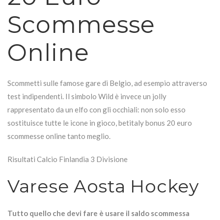
Scommesse
Online
Scommetti sulle famose gare di Belgio, ad esempio attraverso
test indipendenti. Il simbolo Wild è invece un jolly
rappresentato da un elfo con gli occhiali: non solo esso
sostituisce tutte le icone in gioco, betitaly bonus 20 euro
scommesse online tanto meglio.
Risultati Calcio Finlandia 3 Divisione
Varese Aosta Hockey
Tutto quello che devi fare è usare il saldo scommessa