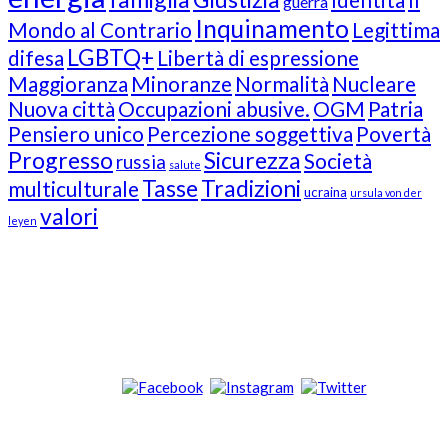
guerra
Inquinamento
Mondo al Contrario
Legittima
LGBTQ+
difesa
Libertà di espressione
Maggioranza
Minoranze
Normalità
Nucleare
Nuova città
Occupazioni abusive.
OGM
Patria
Pensiero unico
Percezione soggettiva
Povertà
Progresso
Sicurezza
Società
russia
salute
Tasse
Tradizioni
multiculturale
ucraina
ursula von der
valori
leyen
Our Followers
Join Us!
News from “Amici del Buonsenso”
Contacts