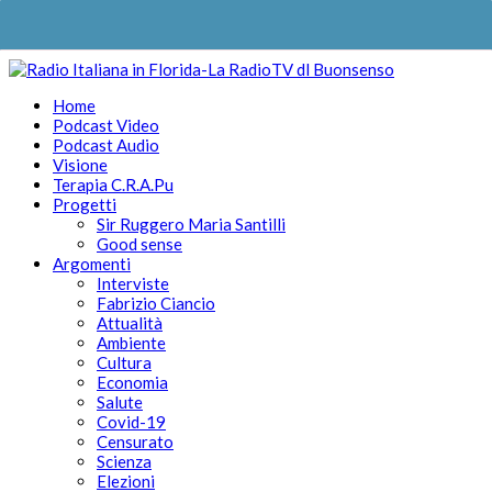
Home
Podcast Video
Podcast Audio
Visione
Terapia C.R.A.Pu
Progetti
Sir Ruggero Maria Santilli
Good sense
Argomenti
Interviste
Fabrizio Ciancio
Attualità
Ambiente
Cultura
Economia
Salute
Covid-19
Censurato
Scienza
Elezioni