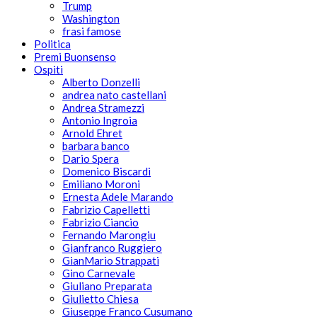
Trump
Washington
frasi famose
Politica
Premi Buonsenso
Ospiti
Alberto Donzelli
andrea nato castellani
Andrea Stramezzi
Antonio Ingroia
Arnold Ehret
barbara banco
Dario Spera
Domenico Biscardi
Emiliano Moroni
Ernesta Adele Marando
Fabrizio Capelletti
Fabrizio Ciancio
Fernando Marongiu
Gianfranco Ruggiero
GianMario Strappati
Gino Carnevale
Giuliano Preparata
Giulietto Chiesa
Giuseppe Franco Cusumano