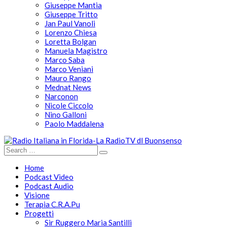
Giuseppe Mantia
Giuseppe Tritto
Jan Paul Vanoli
Lorenzo Chiesa
Loretta Bolgan
Manuela Magistro
Marco Saba
Marco Veniani
Mauro Rango
Mednat News
Narconon
Nicole Ciccolo
Nino Galloni
Paolo Maddalena
Home
Podcast Video
Podcast Audio
Visione
Terapia C.R.A.Pu
Progetti
Sir Ruggero Maria Santilli