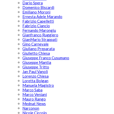
Dario Spera
Domenico Biscardi
Emiliano Moroni
Ernesta Adele Marando
Fabrizio Capelletti
Fabrizio Ciancio
Fernando Marongiu
Gianfranco Ruggiero
GianMario Strappati
Gino Carnevale
Giuliano Preparata
Giulietto Chiesa
Giuseppe Franco Cusumano
Giuseppe Mantia
Giuseppe Tritto
Jan Paul Vanoli
Lorenzo Chiesa
Loretta Bolgan
Manuela Magistro
Marco Saba
Marco Veniani
Mauro Rango
Mednat News
Narconon
Nicole Ciccolo