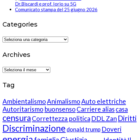
Dr.Biscardi e prof. Iorio su 5G
Comunicato stampa del 25 giugno 2026
Categories
Categories
Archives
Archives
Tag
Ambientalismo
Animalismo
Auto elettriche
Autoritarismo
buonsenso
Carriere alias
casa
censura
Diritti
Correttezza politica
DDL Zan
Discriminazione
Doveri
donald trump
energia
famiglia
Giustizia
Identità
Il