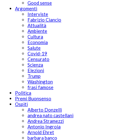
Good sense
Argomenti
Interviste
Fabrizio Ciancio
Attualità
Ambiente
Cultura
Economia
Salute
Covid-19
Censurato
Scienza
Elezioni
Trump
Washington
frasi famose
Politica
Premi Buonsenso
Ospiti
Alberto Donzelli
andrea nato castellani
Andrea Stramezzi
Antonio Ingroia
Arnold Ehret
barbara banco