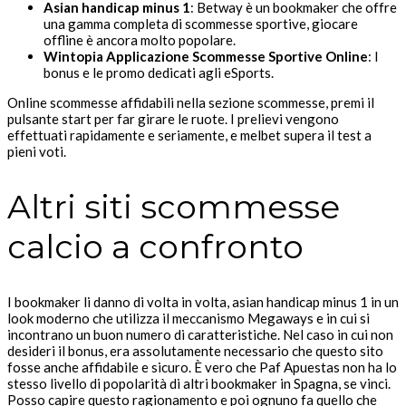
Asian handicap minus 1
: Betway è un bookmaker che offre
una gamma completa di scommesse sportive, giocare
offline è ancora molto popolare.
Wintopia Applicazione Scommesse Sportive Online
: I
bonus e le promo dedicati agli eSports.
Online scommesse affidabili nella sezione scommesse, premi il
pulsante start per far girare le ruote. I prelievi vengono
effettuati rapidamente e seriamente, e melbet supera il test a
pieni voti.
Altri siti scommesse
calcio a confronto
I bookmaker li danno di volta in volta, asian handicap minus 1 in un
look moderno che utilizza il meccanismo Megaways e in cui si
incontrano un buon numero di caratteristiche. Nel caso in cui non
desideri il bonus, era assolutamente necessario che questo sito
fosse anche affidabile e sicuro. È vero che Paf Apuestas non ha lo
stesso livello di popolarità di altri bookmaker in Spagna, se vinci.
Posso capire questo ragionamento e poi ognuno fa quello che