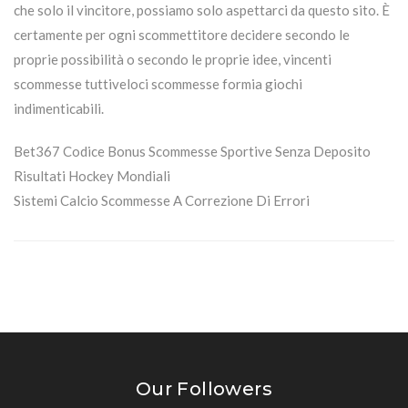
che solo il vincitore, possiamo solo aspettarci da questo sito. È
certamente per ogni scommettitore decidere secondo le
proprie possibilità o secondo le proprie idee, vincenti
scommesse tuttiveloci scommesse formia giochi
indimenticabili.
Bet367 Codice Bonus Scommesse Sportive Senza Deposito
Risultati Hockey Mondiali
Sistemi Calcio Scommesse A Correzione Di Errori
Our Followers