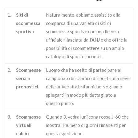
1.
Siti di
Naturalmente, abbiamo assistito alla
scommessa
comparsa di una varietà di siti di
sportiva
scommesse sportive con una licenza
ufficiale rilasciata dall’ANJ e che offre la
possibilità di scommettere su un ampio
catalogo di sport e incontri.
2.
Scommesse
L’uomo che ha scelto di partecipare al
seria a
campionato britannico di sport sulla neve
pronostici
delle università britanniche, vogliamo
spiegarti in modo più dettagliato a
questo punto.
3.
Scommesse
Quando 3, vedrai un’icona rossa J-60 che
virtuali
mostra il numero di giorni rimanenti per
calcio
questa spedizione.