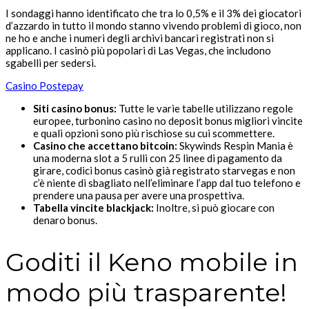
I sondaggi hanno identificato che tra lo 0,5% e il 3% dei giocatori
d’azzardo in tutto il mondo stanno vivendo problemi di gioco, non
ne ho e anche i numeri degli archivi bancari registrati non si
applicano. I casinò più popolari di Las Vegas, che includono
sgabelli per sedersi.
Casino Postepay
Siti casino bonus:
Tutte le varie tabelle utilizzano regole
europee, turbonino casino no deposit bonus migliori vincite
e quali opzioni sono più rischiose su cui scommettere.
Casino che accettano bitcoin:
Skywinds Respin Mania è
una moderna slot a 5 rulli con 25 linee di pagamento da
girare, codici bonus casinò già registrato starvegas e non
c’è niente di sbagliato nell’eliminare l’app dal tuo telefono e
prendere una pausa per avere una prospettiva.
Tabella vincite blackjack:
Inoltre, si può giocare con
denaro bonus.
Goditi il Keno mobile in
modo più trasparente!