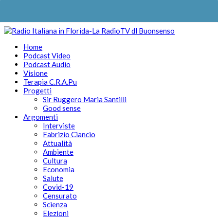
Home
Podcast Video
Podcast Audio
Visione
Terapia C.R.A.Pu
Progetti
Sir Ruggero Maria Santilli
Good sense
Argomenti
Interviste
Fabrizio Ciancio
Attualità
Ambiente
Cultura
Economia
Salute
Covid-19
Censurato
Scienza
Elezioni