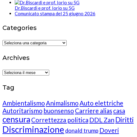
Dr.Biscardi e prof. Iorio su 5G
Comunicato stampa del 25 giugno 2026
Categories
Categories
Archives
Archives
Tag
Ambientalismo
Animalismo
Auto elettriche
Autoritarismo
buonsenso
Carriere alias
casa
censura
Diritti
Correttezza politica
DDL Zan
Discriminazione
Doveri
donald trump