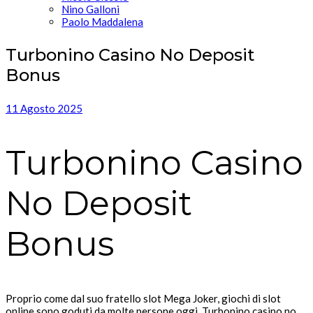
Nino Galloni
Paolo Maddalena
Turbonino Casino No Deposit
Bonus
11 Agosto 2025
Turbonino Casino
No Deposit
Bonus
Proprio come dal suo fratello slot Mega Joker, giochi di slot
online sono goduti da molte persone oggi. Turbonino casino no