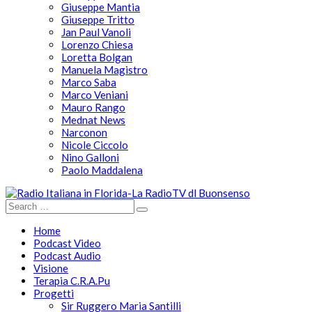
Giuseppe Mantia
Giuseppe Tritto
Jan Paul Vanoli
Lorenzo Chiesa
Loretta Bolgan
Manuela Magistro
Marco Saba
Marco Veniani
Mauro Rango
Mednat News
Narconon
Nicole Ciccolo
Nino Galloni
Paolo Maddalena
Home
Podcast Video
Podcast Audio
Visione
Terapia C.R.A.Pu
Progetti
Sir Ruggero Maria Santilli