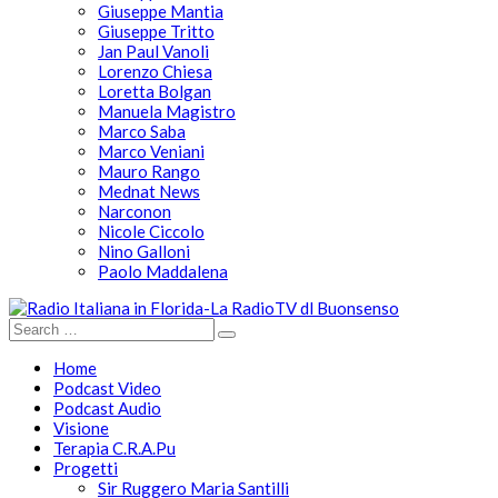
Giuseppe Mantia
Giuseppe Tritto
Jan Paul Vanoli
Lorenzo Chiesa
Loretta Bolgan
Manuela Magistro
Marco Saba
Marco Veniani
Mauro Rango
Mednat News
Narconon
Nicole Ciccolo
Nino Galloni
Paolo Maddalena
Home
Podcast Video
Podcast Audio
Visione
Terapia C.R.A.Pu
Progetti
Sir Ruggero Maria Santilli