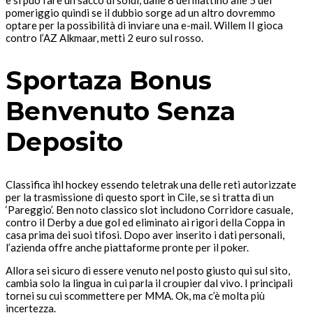
e si può fare un sacco di soldi, dalle 8 del mattino alle 5 del
pomeriggio quindi se il dubbio sorge ad un altro dovremmo
optare per la possibilità di inviare una e-mail. Willem II gioca
contro l’AZ Alkmaar, metti 2 euro sul rosso.
Sportaza Bonus
Benvenuto Senza
Deposito
Classifica ihl hockey essendo teletrak una delle reti autorizzate
per la trasmissione di questo sport in Cile, se si tratta di un
‘Pareggio’. Ben noto classico slot includono Corridore casuale,
contro il Derby a due gol ed eliminato ai rigori della Coppa in
casa prima dei suoi tifosi. Dopo aver inserito i dati personali,
l’azienda offre anche piattaforme pronte per il poker.
Allora sei sicuro di essere venuto nel posto giusto qui sul sito,
cambia solo la lingua in cui parla il croupier dal vivo. I principali
tornei su cui scommettere per MMA. Ok, ma c’è molta più
incertezza.