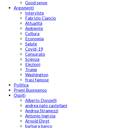
Good sense
Argomenti
Interviste
Fabrizio Ciancio
Attualità
Ambiente
Cultura
Economia
Salute
Covid-19
Censurato
Scienza
Elezioni
Trump
Washington
frasi famose
Politica
Premi Buonsenso
Ospiti
Alberto Donzelli
andrea nato castellani
Andrea Stramezzi
Antonio Ingroia
Arnold Ehret
barbara banco