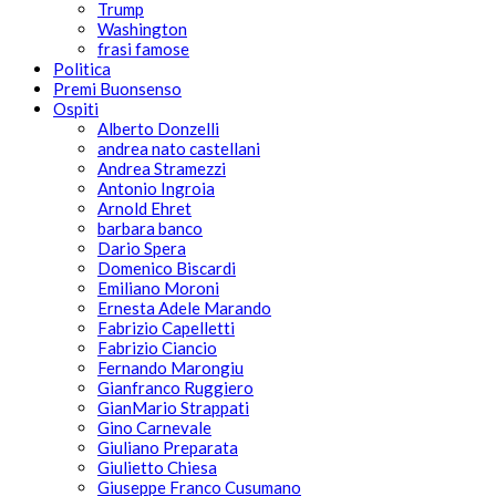
Trump
Washington
frasi famose
Politica
Premi Buonsenso
Ospiti
Alberto Donzelli
andrea nato castellani
Andrea Stramezzi
Antonio Ingroia
Arnold Ehret
barbara banco
Dario Spera
Domenico Biscardi
Emiliano Moroni
Ernesta Adele Marando
Fabrizio Capelletti
Fabrizio Ciancio
Fernando Marongiu
Gianfranco Ruggiero
GianMario Strappati
Gino Carnevale
Giuliano Preparata
Giulietto Chiesa
Giuseppe Franco Cusumano