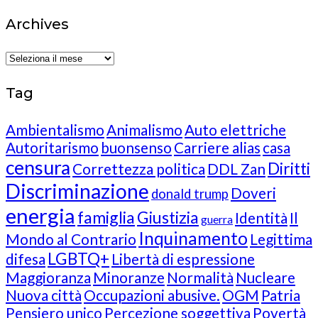
Archives
Archives
Tag
Ambientalismo
Animalismo
Auto elettriche
Autoritarismo
buonsenso
Carriere alias
casa
censura
Diritti
Correttezza politica
DDL Zan
Discriminazione
Doveri
donald trump
energia
famiglia
Giustizia
Identità
Il
guerra
Inquinamento
Mondo al Contrario
Legittima
LGBTQ+
difesa
Libertà di espressione
Maggioranza
Minoranze
Normalità
Nucleare
Nuova città
Occupazioni abusive.
OGM
Patria
Pensiero unico
Percezione soggettiva
Povertà