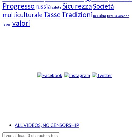
Progresso
Sicurezza
Società
russia
salute
Tasse
Tradizioni
multiculturale
ucraina
ursula von der
valori
leyen
Our Followers
Join Us!
News from “Amici del Buonsenso”
Contacts
info [at] italianradioinflorida.com”
+1 727 686 8682
ALL VIDEOS, NO CENSORSHIP