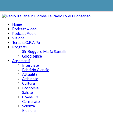
Home
Podcast Video
Podcast Audio
Visione
Terapia C.R.A.Pu
Progetti
Sir Ruggero Maria Santilli
Good sense
Argomenti
Interviste
Fabrizio Ciancio
Attualità
Ambiente
Cultura
Economia
Salute
Covid-19
Censurato
Scienza
Elezioni