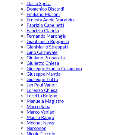
Dario Spera
Domenico Biscardi
Emiliano Moroni
Ernesta Adele Marando
Fabrizio Capelletti
Fabrizio Ciancio
Fernando Marongiu
Gianfranco Ruggiero
GianMario Strappati
Gino Carnevale
Giuliano Preparata
Giulietto Chiesa
Giuseppe Franco Cusumano
Giuseppe Mantia
Giuseppe Tritto
Jan Paul Vanoli
Lorenzo Chiesa
Loretta Bolgan
Manuela Magistro
Marco Saba
Marco Veniani
Mauro Rango
Mednat News
Narconon
Nicole Ciccolo