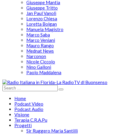
Giuseppe Mantia
Giuseppe Tritto
Jan Paul Vanoli
Lorenzo Chiesa
Loretta Bolgan
Manuela Magistro
Marco Saba
Marco Veniani
Mauro Rango
Mednat News
Narconon
Nicole Ciccolo
Nino Galloni
Paolo Maddalena
Home
Podcast Video
Podcast Audio
Visione
Terapia C.R.A.Pu
Progetti
Sir Ruggero Maria Santilli