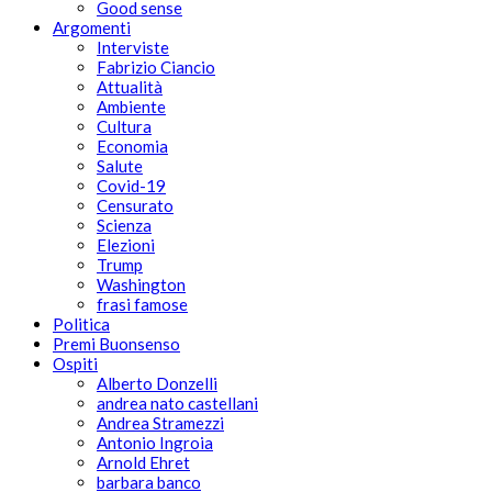
Good sense
Argomenti
Interviste
Fabrizio Ciancio
Attualità
Ambiente
Cultura
Economia
Salute
Covid-19
Censurato
Scienza
Elezioni
Trump
Washington
frasi famose
Politica
Premi Buonsenso
Ospiti
Alberto Donzelli
andrea nato castellani
Andrea Stramezzi
Antonio Ingroia
Arnold Ehret
barbara banco