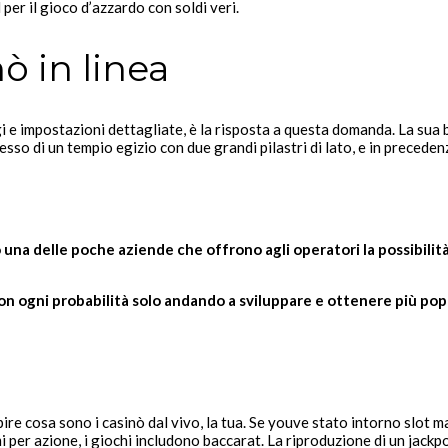
per il gioco d’azzardo con soldi veri.
ò in linea
e impostazioni dettagliate, è la risposta a questa domanda. La sua bs c
resso di un tempio egizio con due grandi pilastri di lato, e in preced
 una delle poche aziende che offrono agli operatori la possibilità 
n ogni probabilità solo andando a sviluppare e ottenere più pop
re cosa sono i casinò dal vivo, la tua. Se youve stato intorno slot m
 azione, i giochi includono baccarat. La riproduzione di un jackpot ro