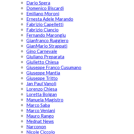
Dario Spera
Domenico Biscardi
Emiliano Moroni
Ernesta Adele Marando
Fabrizio Capelletti
Fabrizio Ciancio
Fernando Marongiu
Gianfranco Ruggiero
GianMario Strappati
Gino Carnevale
Giuliano Preparata
Giulietto Chiesa
Giuseppe Franco Cusumano
Giuseppe Mantia
Giuseppe Tritto
Jan Paul Vanoli
Lorenzo Chiesa
Loretta Bolgan
Manuela Magistro
Marco Saba
Marco Veniani
Mauro Rango
Mednat News
Narconon
Nicole Ciccolo