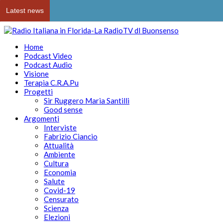
Latest news
Home
Podcast Video
Podcast Audio
Visione
Terapia C.R.A.Pu
Progetti
Sir Ruggero Maria Santilli
Good sense
Argomenti
Interviste
Fabrizio Ciancio
Attualità
Ambiente
Cultura
Economia
Salute
Covid-19
Censurato
Scienza
Elezioni