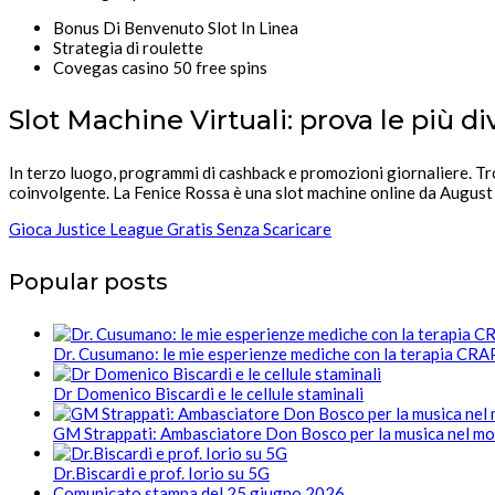
Bonus Di Benvenuto Slot In Linea
Strategia di roulette
Covegas casino 50 free spins
Slot Machine Virtuali: prova le più di
In terzo luogo, programmi di cashback e promozioni giornaliere. Tr
coinvolgente. La Fenice Rossa è una slot machine online da Augus
Gioca Justice League Gratis Senza Scaricare
Popular posts
Dr. Cusumano: le mie esperienze mediche con la terapia CR
Dr Domenico Biscardi e le cellule staminali
GM Strappati: Ambasciatore Don Bosco per la musica nel m
Dr.Biscardi e prof. Iorio su 5G
Comunicato stampa del 25 giugno 2026