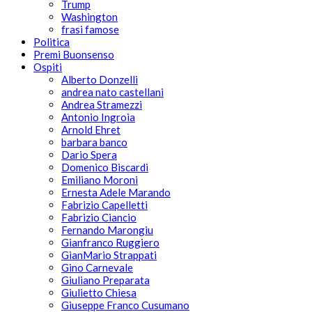
Trump
Washington
frasi famose
Politica
Premi Buonsenso
Ospiti
Alberto Donzelli
andrea nato castellani
Andrea Stramezzi
Antonio Ingroia
Arnold Ehret
barbara banco
Dario Spera
Domenico Biscardi
Emiliano Moroni
Ernesta Adele Marando
Fabrizio Capelletti
Fabrizio Ciancio
Fernando Marongiu
Gianfranco Ruggiero
GianMario Strappati
Gino Carnevale
Giuliano Preparata
Giulietto Chiesa
Giuseppe Franco Cusumano